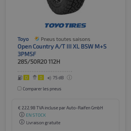
Toyo
Pneus toutes saisons
Open Country A/T III XL BSW M+S
3PMSF
285/50R20
112H
D
D
75 dB
Comparer les pneus
€
222.98
TVA incluse
par Auto-Raifen GmbH
EN STOCK
Livraison gratuite