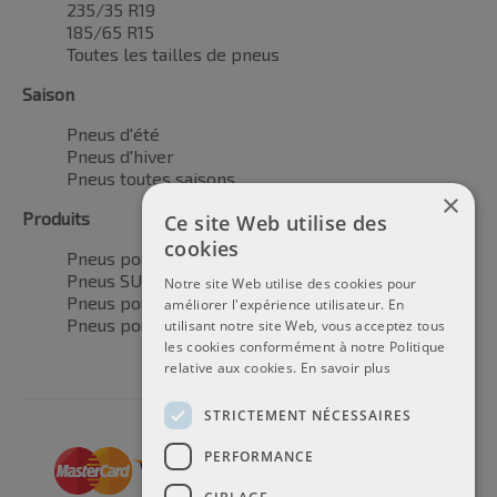
235/35 R19
185/65 R15
Toutes les tailles de pneus
Saison
Pneus d'été
Pneus d'hiver
Pneus toutes saisons
×
Produits
Ce site Web utilise des
cookies
Pneus pour voitures
Pneus SUV / 4x4
Notre site Web utilise des cookies pour
Pneus pour camionnettes
améliorer l'expérience utilisateur. En
Pneus pour motos
utilisant notre site Web, vous acceptez tous
les cookies conformément à notre Politique
relative aux cookies.
En savoir plus
STRICTEMENT NÉCESSAIRES
PERFORMANCE