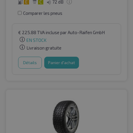
E
C
72 dB
Comparer les pneus
€
225.88
TVA incluse
par Auto-Raifen GmbH
EN STOCK
Livraison gratuite
Détails
Panier d'achat