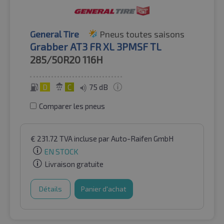
General Tire
Pneus toutes saisons
Grabber AT3 FR XL 3PMSF TL
285/50R20
116H
D
C
75 dB
Comparer les pneus
€
231.72
TVA incluse
par Auto-Raifen GmbH
EN STOCK
Livraison gratuite
Détails
Panier d'achat