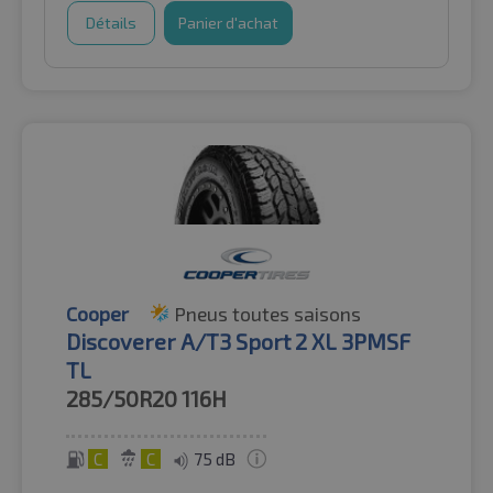
Détails
Panier d'achat
Cooper
Pneus toutes saisons
Discoverer A/T3 Sport 2 XL 3PMSF
TL
285/50R20
116H
C
C
75 dB