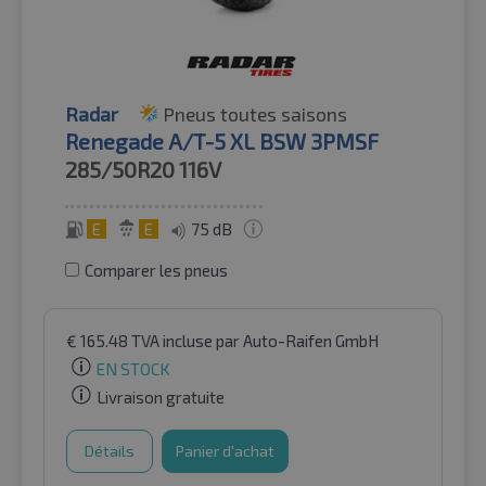
Radar
Pneus toutes saisons
Renegade A/T-5 XL BSW 3PMSF
285/50R20
116V
E
E
75 dB
Comparer les pneus
€
165.48
TVA incluse
par Auto-Raifen GmbH
EN STOCK
Livraison gratuite
Détails
Panier d'achat