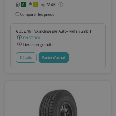
A
C
72 dB
Comparer les pneus
€
352.46
TVA incluse
par Auto-Raifen GmbH
EN STOCK
Livraison gratuite
Détails
Panier d'achat