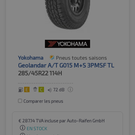
Yokohama
Pneus toutes saisons
Geolandar A/T G015 M+S 3PMSF TL
285/45R22
114H
E
C
72 dB
Comparer les pneus
€
287.14
TVA incluse
par Auto-Raifen GmbH
EN STOCK