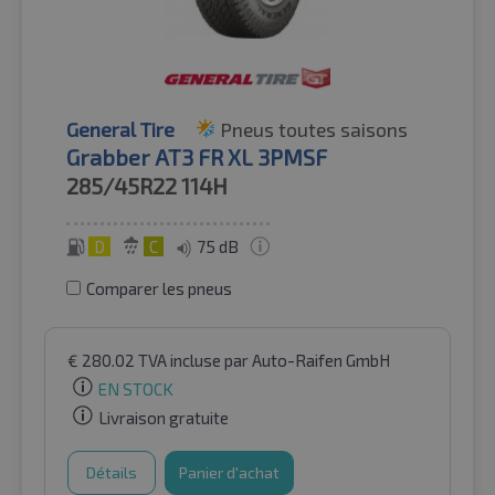
General Tire
Pneus toutes saisons
Grabber AT3 FR XL 3PMSF
285/45R22
114H
D
C
75 dB
Comparer les pneus
€
280.02
TVA incluse
par Auto-Raifen GmbH
EN STOCK
Livraison gratuite
Détails
Panier d'achat