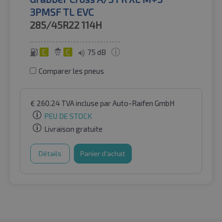
3PMSF TL EVC
285/45R22
114H
C
C
75 dB
Comparer les pneus
€
260.24
TVA incluse
par Auto-Raifen GmbH
PEU DE STOCK
Livraison gratuite
Détails
Panier d'achat