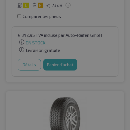
D
E
73 dB
Comparer les pneus
€
342.95
TVA incluse
par Auto-Raifen GmbH
EN STOCK
Livraison gratuite
Détails
Panier d'achat