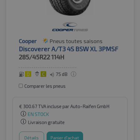
Cooper
Pneus toutes saisons
Discoverer A/T3 4S BSW XL 3PMSF
285/45R22
114H
D
C
75 dB
Comparer les pneus
€
300.67
TVA incluse
par Auto-Raifen GmbH
EN STOCK
Livraison gratuite
Détails
Panier d'achat