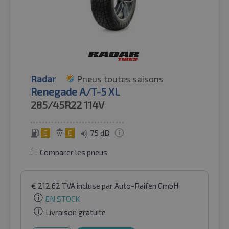
Radar
Pneus toutes saisons
Renegade A/T-5 XL
285/45R22
114V
E
E
75 dB
Comparer les pneus
€
212.62
TVA incluse
par Auto-Raifen GmbH
EN STOCK
Livraison gratuite