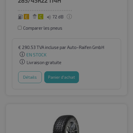
285/45R22
114H
E
C
72 dB
Comparer les pneus
€
290.53
TVA incluse
par Auto-Raifen GmbH
EN STOCK
Livraison gratuite
Détails
Panier d'achat