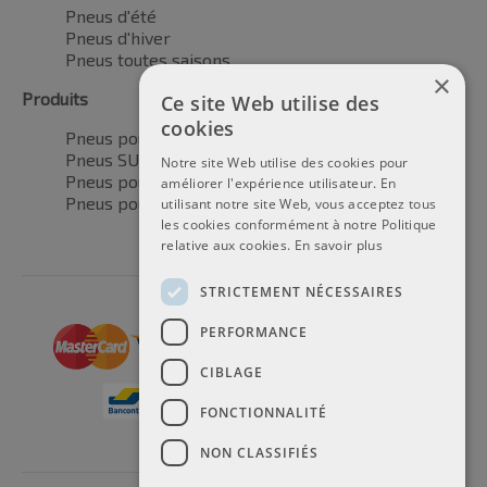
Pneus d'été
Pneus d'hiver
Pneus toutes saisons
×
Produits
Ce site Web utilise des
cookies
Pneus pour voitures
Pneus SUV / 4x4
Notre site Web utilise des cookies pour
Pneus pour camionnettes
améliorer l'expérience utilisateur. En
Pneus pour motos
utilisant notre site Web, vous acceptez tous
les cookies conformément à notre Politique
relative aux cookies.
En savoir plus
STRICTEMENT NÉCESSAIRES
PERFORMANCE
CIBLAGE
FONCTIONNALITÉ
NON CLASSIFIÉS