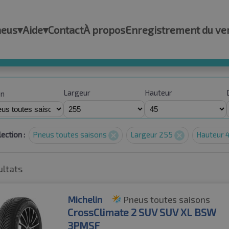
neus
▾
Aide
▾
Contact
À propos
Enregistrement du ve
Largeur
Hauteur
on
ection :
Pneus toutes saisons
Largeur 255
Hauteur 
ultats
Michelin
Pneus toutes saisons
CrossClimate 2 SUV SUV XL BSW
3PMSF