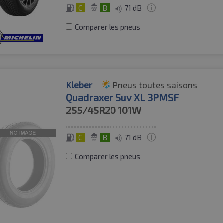
C
B
71 dB
Comparer les pneus
Kleber
Pneus toutes saisons
Quadraxer Suv XL 3PMSF
255/45R20
101W
C
B
71 dB
Comparer les pneus