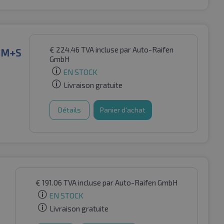
€
224.46
TVA incluse
par Auto-Raifen
W M+S
GmbH
EN STOCK
Livraison gratuite
Détails
Panier d'achat
€
191.06
TVA incluse
par Auto-Raifen GmbH
EN STOCK
Livraison gratuite