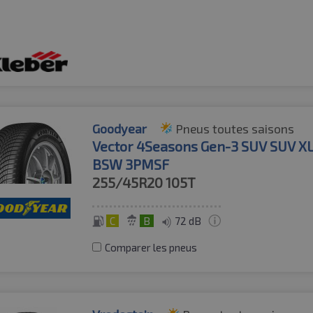
Goodyear
Pneus toutes saisons
Vector 4Seasons Gen-3 SUV SUV X
BSW 3PMSF
255/45R20
105T
C
B
72 dB
Comparer les pneus