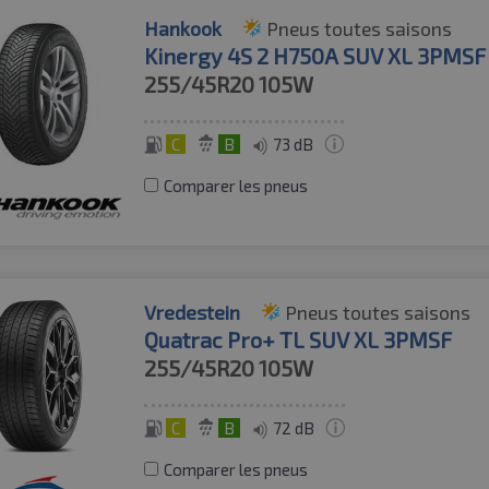
Hankook
Pneus toutes saisons
Kinergy 4S 2 H750A SUV XL 3PMSF
255/45R20
105W
C
B
73 dB
Comparer les pneus
Vredestein
Pneus toutes saisons
Quatrac Pro+ TL SUV XL 3PMSF
255/45R20
105W
C
B
72 dB
Comparer les pneus