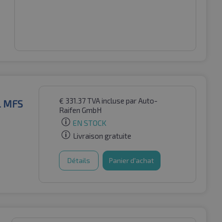
€
331.37
TVA incluse
par Auto-
L MFS
Raifen GmbH
EN STOCK
Livraison gratuite
Détails
Panier d'achat