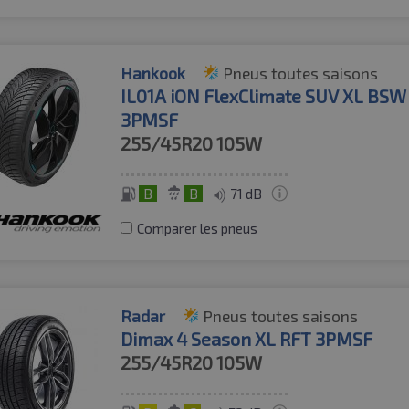
Hankook
Pneus toutes saisons
IL01A iON FlexClimate SUV XL BS
3PMSF
255/45R20
105W
B
B
71 dB
Comparer les pneus
Radar
Pneus toutes saisons
Dimax 4 Season XL RFT 3PMSF
255/45R20
105W