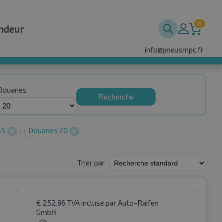
0
ndeur
info@pneusmpc.fr
Douanes
Recherche
45
Douanes 20
Trier par
€
252.96
TVA incluse
par Auto-Raifen
GmbH