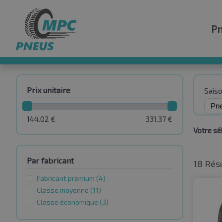
P
Prix unitaire
Sais
144.02
€
331.37
€
Votre sél
Par fabricant
18 Rés
Fabricant premium
(4)
Classe moyenne
(11)
Classe économique
(3)