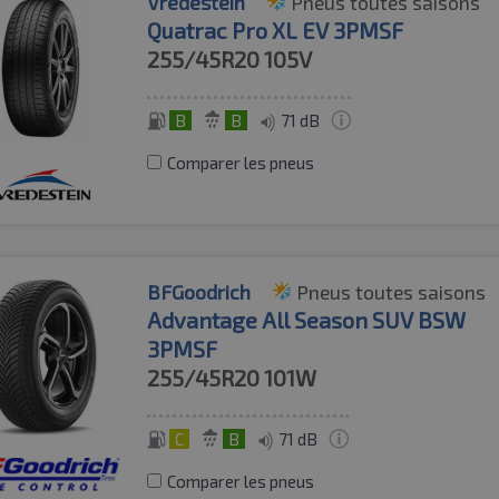
Vredestein
Pneus toutes saisons
Quatrac Pro XL EV 3PMSF
255/45R20
105V
B
B
71 dB
Comparer les pneus
BFGoodrich
Pneus toutes saisons
Advantage All Season SUV BSW
3PMSF
255/45R20
101W
C
B
71 dB
Comparer les pneus