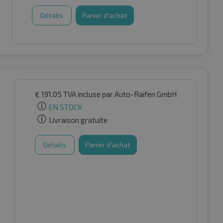
Détails
Panier d'achat
€
191.05
TVA incluse
par Auto-Raifen GmbH
EN STOCK
Livraison gratuite
Détails
Panier d'achat