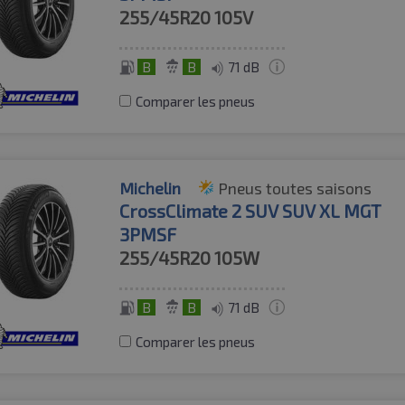
255/45R20
105V
B
B
71 dB
Comparer les pneus
Michelin
Pneus toutes saisons
CrossClimate 2 SUV SUV XL MGT
3PMSF
255/45R20
105W
B
B
71 dB
Comparer les pneus