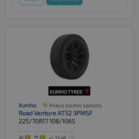
Kumho
Pneus toutes saisons
Road Venture AT52 3PMSF
225/70R17
108/106S
E
C
73 dB