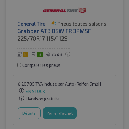
General Tire
Pneus toutes saisons
Grabber AT3 BSW FR 3PMSF
225/70R17
115/112S
E
B
75 dB
Comparer les pneus
€
207.85
TVA incluse
par Auto-Raifen GmbH
EN STOCK
Livraison gratuite
Détails
Panier d'achat