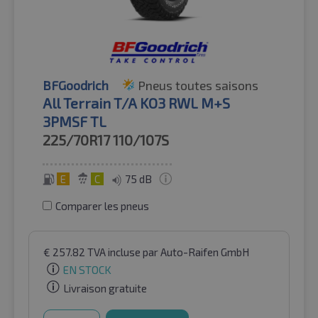
BFGoodrich
Pneus toutes saisons
All Terrain T/A KO3 RWL M+S
3PMSF TL
225/70R17
110/107S
E
C
75 dB
Comparer les pneus
€
257.82
TVA incluse
par Auto-Raifen GmbH
EN STOCK
Livraison gratuite