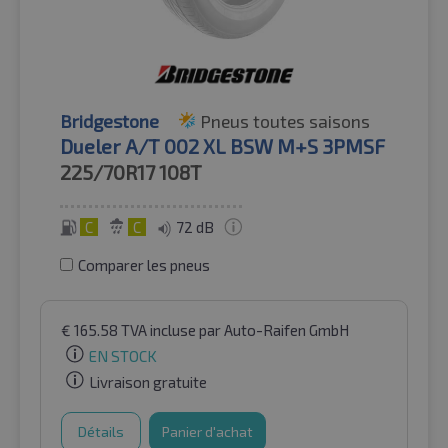
Bridgestone
Pneus toutes saisons
Dueler A/T 002 XL BSW M+S 3PMSF
225/70R17
108T
C
C
72 dB
Comparer les pneus
€
165.58
TVA incluse
par Auto-Raifen GmbH
EN STOCK
Livraison gratuite
Détails
Panier d'achat