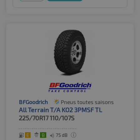
BFGoodrich
Pneus toutes saisons
All Terrain T/A KO2 3PMSF TL
225/70R17
110/107S
E
B
75 dB