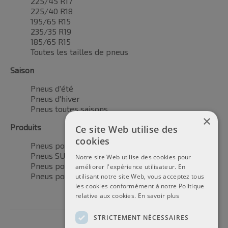
225/45 R17
225/40 R18
195/65 R15
235/35 R19
185/65 R15
Toutes les tailles de pneus
Saison
Pneus d'été
Pneus d'hiver
Pneus toutes saisons
×
Produits
Ce site Web utilise des
cookies
Pneus pour voitures
Pneus SUV / 4x4
Notre site Web utilise des cookies pour
Pneus pour camionnettes
améliorer l'expérience utilisateur. En
Pneus pour motos
utilisant notre site Web, vous acceptez tous
les cookies conformément à notre Politique
relative aux cookies.
En savoir plus
STRICTEMENT NÉCESSAIRES