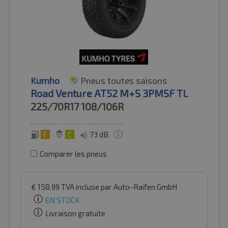
Kumho
Pneus toutes saisons
Road Venture AT52 M+S 3PMSF TL
225/70R17
108/106R
E
C
73 dB
Comparer les pneus
€
158.99
TVA incluse
par Auto-Raifen GmbH
EN STOCK
Livraison gratuite