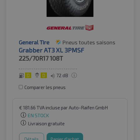
General Tire
Pneus toutes saisons
Grabber AT3 XL 3PMSF
225/70R17
108T
D
D
72 dB
Comparer les pneus
€
181.66
TVA incluse
par Auto-Raifen GmbH
EN STOCK
Livraison gratuite
Détails
Panier d'achat