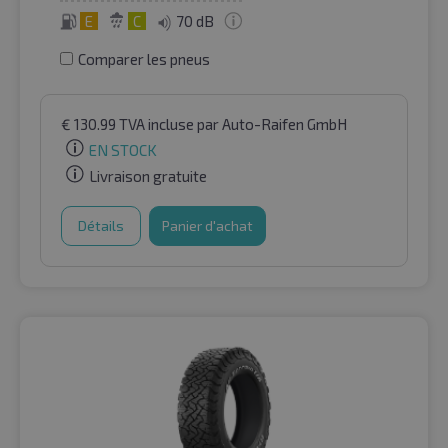
E
C
70 dB
Comparer les pneus
€
130.99
TVA incluse
par Auto-Raifen GmbH
EN STOCK
Livraison gratuite
Détails
Panier d'achat