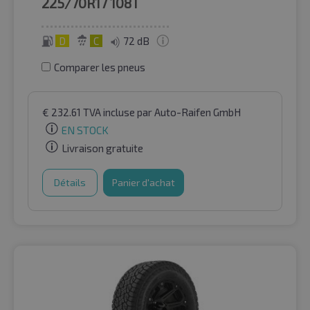
225/70R17
108T
D
C
72 dB
Comparer les pneus
€
232.61
TVA incluse
par Auto-Raifen GmbH
EN STOCK
Livraison gratuite
Détails
Panier d'achat