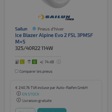
Sailun
Pneus d'hiver
Ice Blazer Alpine Evo 2 FSL 3PMSF
M+S
325/40R22
114W
C
B
74 dB
Comparer les pneus
€
240.76
TVA incluse
par Auto-Raifen GmbH
EN STOCK
Livraison gratuite