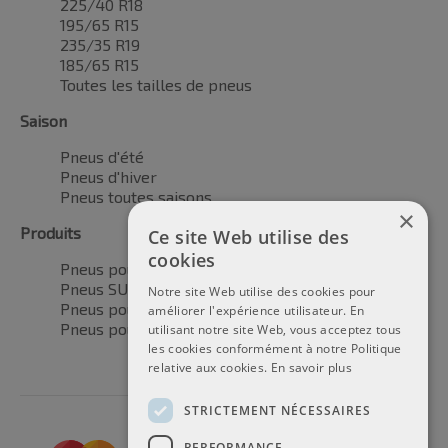
225/40 R18
195/65 R15
235/35 R19
185/65 R15
Toutes les tailles de pneus
Saison
Pneus d'été
Pneus d'hiver
Pneus toutes saisons
×
Produits
Ce site Web utilise des
cookies
Pneus pour voitures
Pneus SUV / 4x4
Notre site Web utilise des cookies pour
Pneus pour camionnettes
améliorer l'expérience utilisateur. En
Pneus pour motos
utilisant notre site Web, vous acceptez tous
les cookies conformément à notre Politique
relative aux cookies.
En savoir plus
STRICTEMENT NÉCESSAIRES
PERFORMANCE