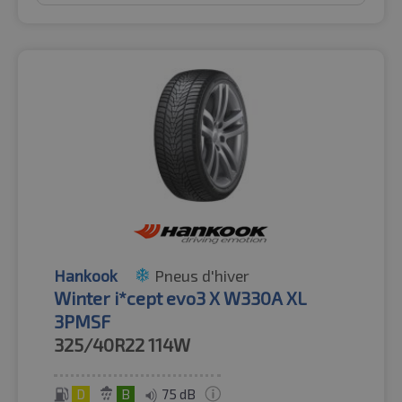
Hankook
Pneus d'hiver
Winter i*cept evo3 X W330A XL
3PMSF
325/40R22
114W
D
B
75 dB