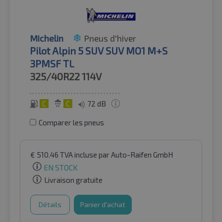
Michelin
Pneus d'hiver
Pilot Alpin 5 SUV SUV MO1 M+S
3PMSF TL
325/40R22
114V
C
C
72 dB
Comparer les pneus
€
510.46
TVA incluse
par Auto-Raifen GmbH
EN STOCK
Livraison gratuite
Détails
Panier d'achat