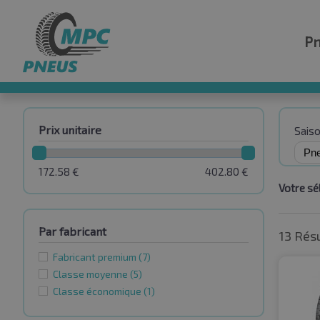
P
Prix unitaire
Sais
172.58
€
402.80
€
Votre sél
Par fabricant
13 Rés
Fabricant premium
(7)
Classe moyenne
(5)
Classe économique
(1)