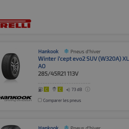
Hankook
Pneus d'hiver
Winter i'cept evo2 SUV (W320A) X
AO
285/45R21
113V
C
C
73 dB
Comparer les pneus
Hankook
Pneus d'hiver