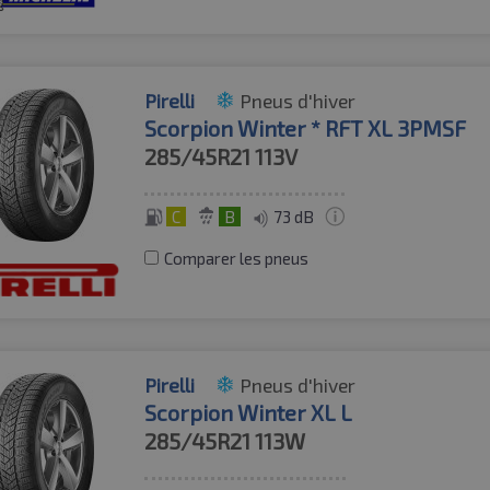
Pirelli
Pneus d'hiver
Scorpion Winter * RFT XL 3PMSF
285/45R21
113V
C
B
73 dB
Comparer les pneus
Pirelli
Pneus d'hiver
Scorpion Winter XL L
285/45R21
113W