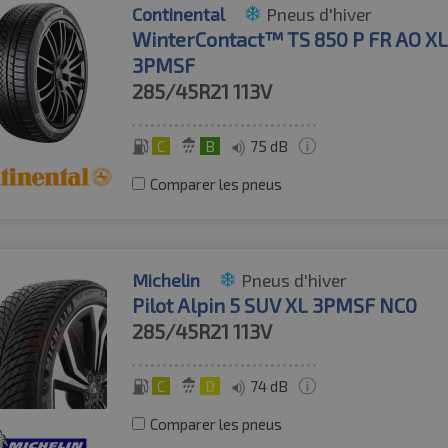
Continental
Pneus d'hiver
WinterContact™ TS 850 P FR AO X
3PMSF
285/45R21
113V
C
B
75 dB
Comparer les pneus
Michelin
Pneus d'hiver
Pilot Alpin 5 SUV XL 3PMSF NC0
285/45R21
113V
C
D
74 dB
Comparer les pneus