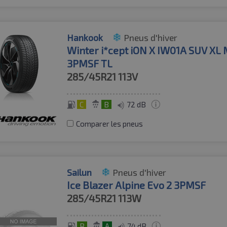
Hankook
Pneus d'hiver
Winter i*cept iON X IW01A SUV XL
3PMSF TL
285/45R21
113V
C
B
72 dB
Comparer les pneus
Sailun
Pneus d'hiver
Ice Blazer Alpine Evo 2 3PMSF
285/45R21
113W
B
A
74 dB