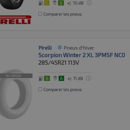
C
B
70 dB
Comparer les pneus
Pirelli
Pneus d'hiver
Scorpion Winter 2 XL 3PMSF NC0
285/45R21
113V
B
A
71 dB
Comparer les pneus