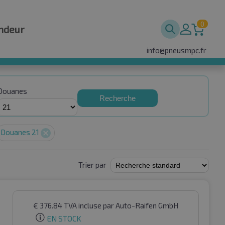
0
ndeur
info@pneusmpc.fr
Douanes
Recherche
Douanes 21
Trier par
€
376.84
TVA incluse
par Auto-Raifen GmbH
EN STOCK