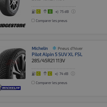
C
B
75 dB
Comparer les pneus
Michelin
Pneus d'hiver
Pilot Alpin 5 SUV XL FSL
285/45R21
113V
C
C
74 dB
Comparer les pneus