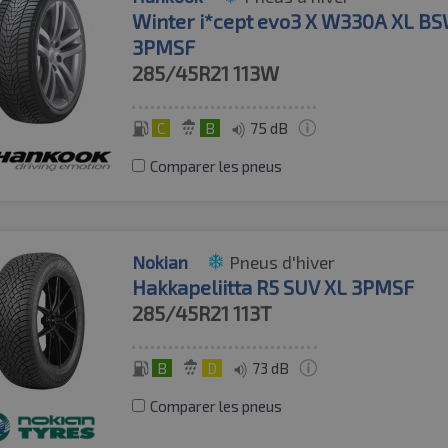
Winter i*cept evo3 X W330A XL B
3PMSF
285/45R21
113W
C
B
75 dB
Comparer les pneus
Nokian
Pneus d'hiver
Hakkapeliitta R5 SUV XL 3PMSF
285/45R21
113T
B
D
73 dB
Comparer les pneus