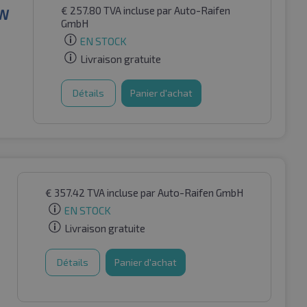
€
257.80
TVA incluse
par Auto-Raifen
SW
GmbH
EN STOCK
Livraison gratuite
Détails
Panier d'achat
€
357.42
TVA incluse
par Auto-Raifen GmbH
EN STOCK
Livraison gratuite
Détails
Panier d'achat