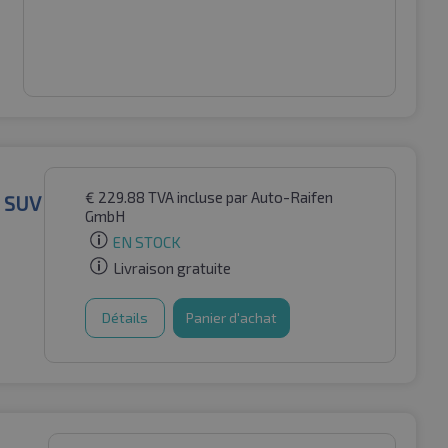
€
229.88
TVA incluse
par Auto-Raifen
L SUV
GmbH
EN STOCK
Livraison gratuite
Détails
Panier d'achat