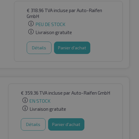
€
318.96
TVA incluse
par Auto-Raifen
L
GmbH
PEU DE STOCK
Livraison gratuite
Détails
Panier d'achat
€
359.36
TVA incluse
par Auto-Raifen GmbH
EN STOCK
Livraison gratuite
Détails
Panier d'achat