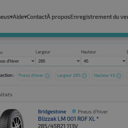
neus
▾
Aide
▾
Contact
À propos
Enregistrement du ve
Largeur
Hauteur
on
ection :
Pneus d'hiver
Largeur 285
Hauteur 45
ultats
Bridgestone
Pneus d'hiver
Blizzak LM 001 ROF XL *
285/45R21
113V