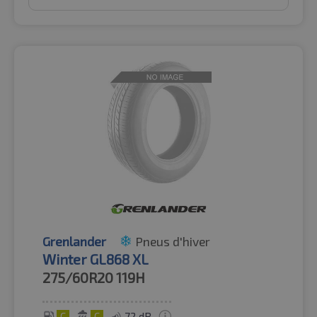
Grenlander
Pneus d'hiver
Winter GL868 XL
275/60R20
119H
C
C
72 dB