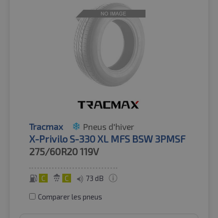
Tracmax
Pneus d'hiver
X-Privilo S-330 XL MFS BSW 3PMSF
275/60R20
119V
C
C
73 dB
Comparer les pneus