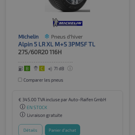
Michelin
Pneus d'hiver
Alpin 5 LR XL M+S 3PMSF TL
275/60R20
116H
B
C
71 dB
Comparer les pneus
€
345.00
TVA incluse
par Auto-Raifen GmbH
EN STOCK
Livraison gratuite
Détails
Panier d'achat