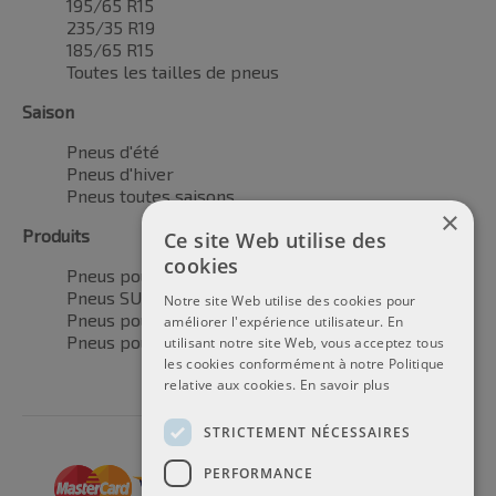
195/65 R15
235/35 R19
185/65 R15
Toutes les tailles de pneus
Saison
Pneus d'été
Pneus d'hiver
Pneus toutes saisons
×
Produits
Ce site Web utilise des
cookies
Pneus pour voitures
Pneus SUV / 4x4
Notre site Web utilise des cookies pour
Pneus pour camionnettes
améliorer l'expérience utilisateur. En
Pneus pour motos
utilisant notre site Web, vous acceptez tous
les cookies conformément à notre Politique
relative aux cookies.
En savoir plus
STRICTEMENT NÉCESSAIRES
PERFORMANCE