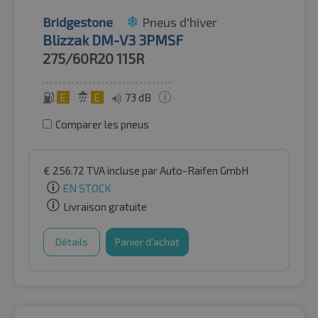
Bridgestone
Pneus d'hiver
Blizzak DM-V3 3PMSF
275/60R20
115R
E
E
73 dB
Comparer les pneus
€
256.72
TVA incluse
par Auto-Raifen GmbH
EN STOCK
Livraison gratuite
Détails
Panier d'achat