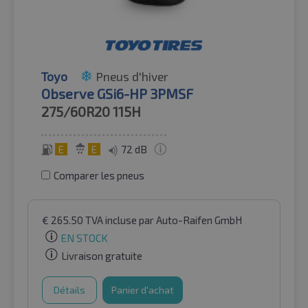
Toyo
Pneus d'hiver
Observe GSi6-HP 3PMSF
275/60R20
115H
E
E
72 dB
Comparer les pneus
€
265.50
TVA incluse
par Auto-Raifen GmbH
EN STOCK
Livraison gratuite
Détails
Panier d'achat