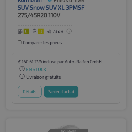
SUV Snow SUV XL 3PMSF
275/45R20
110V
C
D
73 dB
Comparer les pneus
€
160.61
TVA incluse
par Auto-Raifen GmbH
EN STOCK
Livraison gratuite
Détails
Panier d'achat