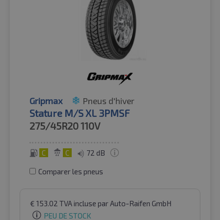
Gripmax
Pneus d'hiver
Stature M/S XL 3PMSF
275/45R20
110V
C
C
72 dB
Comparer les pneus
€
153.02
TVA incluse
par Auto-Raifen GmbH
PEU DE STOCK