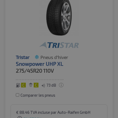
Tristar
Pneus d'hiver
Snowpower UHP XL
275/45R20
110V
C
C
73 dB
Comparer les pneus
€
88.46
TVA incluse
par Auto-Raifen GmbH