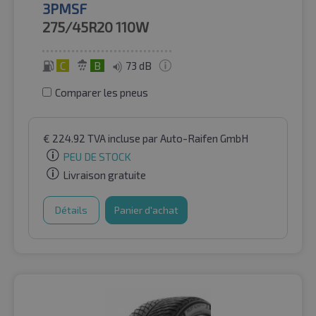
3PMSF
275/45R20
110W
C
B
73 dB
Comparer les pneus
€
224.92
TVA incluse
par Auto-Raifen GmbH
PEU DE STOCK
Livraison gratuite
Détails
Panier d'achat