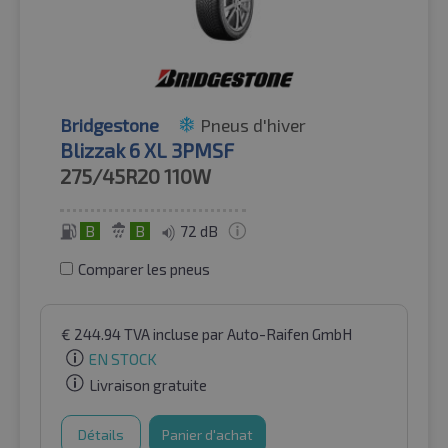
Bridgestone
Pneus d'hiver
Blizzak 6 XL 3PMSF
275/45R20
110W
B
B
72 dB
Comparer les pneus
€
244.94
TVA incluse
par Auto-Raifen GmbH
EN STOCK
Livraison gratuite
Détails
Panier d'achat