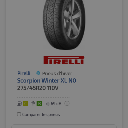
Pirelli
Pneus d'hiver
Scorpion Winter XL N0
275/45R20
110V
C
B
69 dB
Comparer les pneus