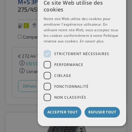
M+S 3PMSF TL
Ce site Web utilise des
275/45R20
110V
cookies
Notre site Web utilise des cookies pour
améliorer l'expérience utilisateur. En
C
B
70 dB
utilisant notre site Web, vous acceptez tous
les cookies conformément à notre Politique
Comparer les pneus
relative aux cookies.
En savoir plus
STRICTEMENT NÉCESSAIRES
€
272.44
TVA incluse
par Auto-Raifen GmbH
EN STOCK
PERFORMANCE
Livraison gratuite
CIBLAGE
Détails
Panier d'achat
FONCTIONNALITÉ
NON CLASSIFIÉS
ACCEPTER TOUT
REFUSER TOUT