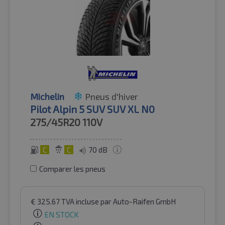
Michelin
Pneus d'hiver
Pilot Alpin 5 SUV SUV XL N0
275/45R20
110V
C
C
70 dB
Comparer les pneus
€
325.67
TVA incluse
par Auto-Raifen GmbH
EN STOCK