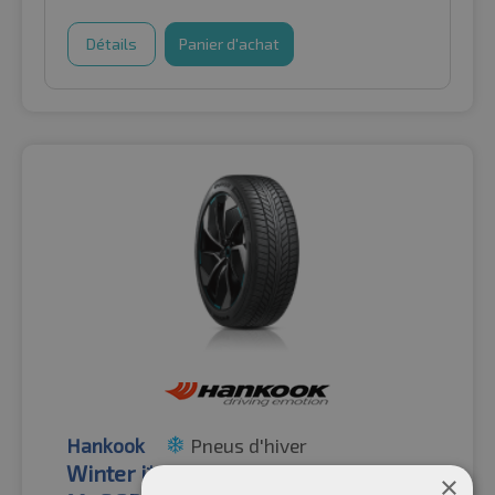
Détails
Panier d'achat
Hankook
Pneus d'hiver
Winter i*cept iON X IW01A SUV XL
×