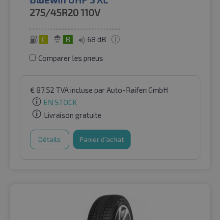
275/45R20
110V
C
B
68 dB
Comparer les pneus
€
87.52
TVA incluse
par Auto-Raifen GmbH
EN STOCK
Livraison gratuite
Détails
Panier d'achat