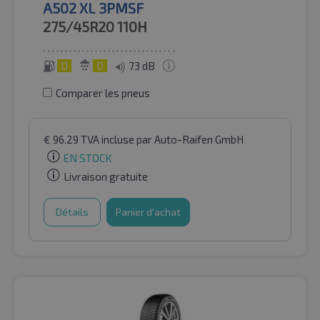
A502 XL 3PMSF
275/45R20
110H
D
D
73 dB
Comparer les pneus
€
96.29
TVA incluse
par Auto-Raifen GmbH
EN STOCK
Livraison gratuite
Détails
Panier d'achat