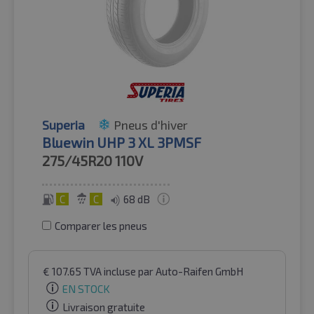
Superia
Pneus d'hiver
Bluewin UHP 3 XL 3PMSF
275/45R20
110V
C
C
68 dB
Comparer les pneus
€
107.65
TVA incluse
par Auto-Raifen GmbH
EN STOCK
Livraison gratuite