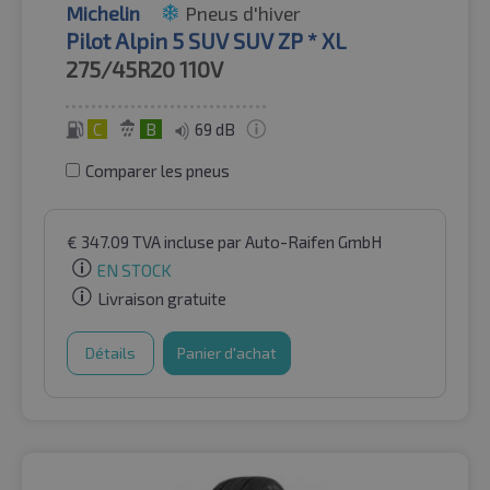
Michelin
Pneus d'hiver
Pilot Alpin 5 SUV SUV ZP * XL
275/45R20
110V
C
B
69 dB
Comparer les pneus
€
347.09
TVA incluse
par Auto-Raifen GmbH
EN STOCK
Livraison gratuite
Détails
Panier d'achat