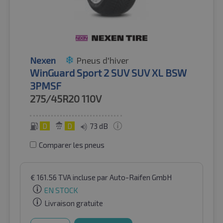
Nexen
Pneus d'hiver
WinGuard Sport 2 SUV SUV XL BSW
3PMSF
275/45R20
110V
D
D
73 dB
Comparer les pneus
€
161.56
TVA incluse
par Auto-Raifen GmbH
EN STOCK
Livraison gratuite