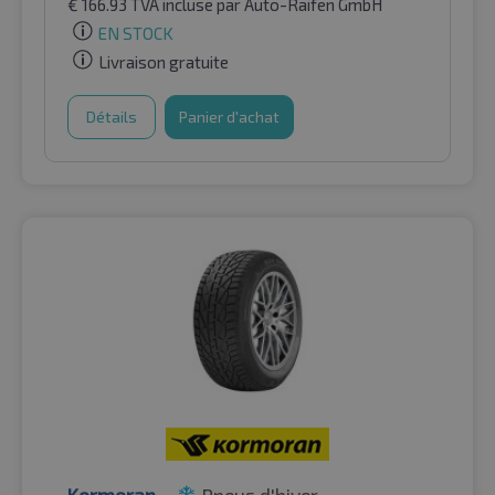
€
166.93
TVA incluse
par Auto-Raifen GmbH
EN STOCK
Livraison gratuite
Détails
Panier d'achat
Kormoran
Pneus d'hiver