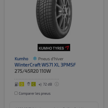
Kumho
Pneus d'hiver
WinterCraft WS71 XL 3PMSF
275/45R20
110W
D
C
72 dB
Comparer les pneus