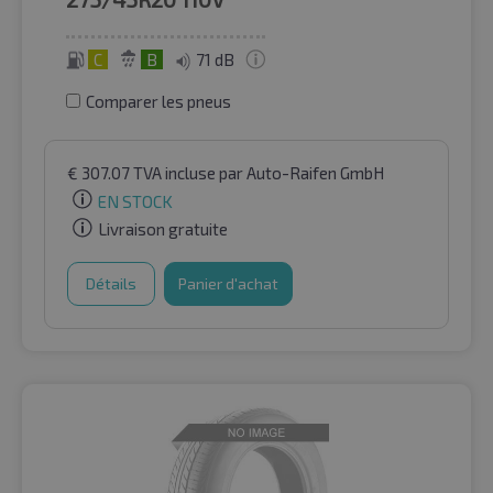
C
B
71 dB
Comparer les pneus
€
307.07
TVA incluse
par Auto-Raifen GmbH
EN STOCK
Livraison gratuite
Détails
Panier d'achat