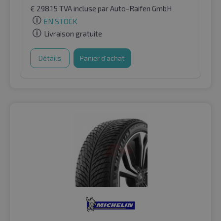
€
298.15
TVA incluse
par Auto-Raifen GmbH
EN STOCK
Livraison gratuite
Détails
Panier d'achat