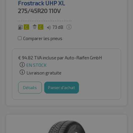
Frostrack UHP XL
275/45R20
110V
C
C
73 dB
Comparer les pneus
€
94.82
TVA incluse
par Auto-Raifen GmbH
EN STOCK
Livraison gratuite
Détails
Panier d'achat