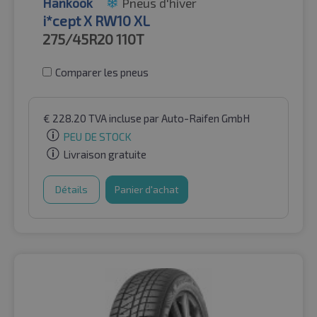
Hankook
Pneus d'hiver
i*cept X RW10 XL
275/45R20
110T
Comparer les pneus
€
228.20
TVA incluse
par Auto-Raifen GmbH
PEU DE STOCK
Livraison gratuite
Détails
Panier d'achat