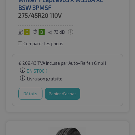
BSW 3PMSF
275/45R20
110V
C
B
73 dB
Comparer les pneus
€
208.43
TVA incluse
par Auto-Raifen GmbH
EN STOCK
Livraison gratuite
Détails
Panier d'achat