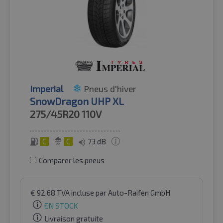
Imperial
Pneus d'hiver
SnowDragon UHP XL
275/45R20
110V
C
C
73 dB
Comparer les pneus
€
92.68
TVA incluse
par Auto-Raifen GmbH
EN STOCK
Livraison gratuite