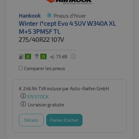
Hankook
Pneus d'hiver
Winter i*cept Evo 4 SUV W340A XL
M+S 3PMSF TL
275/40R22
107V
B
B
73 dB
Comparer les pneus
€
246.94
TVA incluse
par Auto-Raifen GmbH
EN STOCK
Livraison gratuite
Détails
Panier d'achat