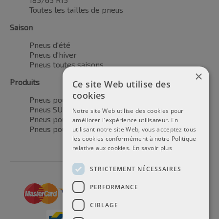
Toutes les tailles de pneus
Saison
Pneus d'été
Pneus d'hiver
Pneus toutes saisons
×
Produits
Ce site Web utilise des
cookies
Pneus pour voitures
Pneus SUV / 4x4
Notre site Web utilise des cookies pour
Pneus pour camionnettes
améliorer l'expérience utilisateur. En
Pneus pour motos
utilisant notre site Web, vous acceptez tous
les cookies conformément à notre Politique
relative aux cookies.
En savoir plus
STRICTEMENT NÉCESSAIRES
PERFORMANCE
CIBLAGE