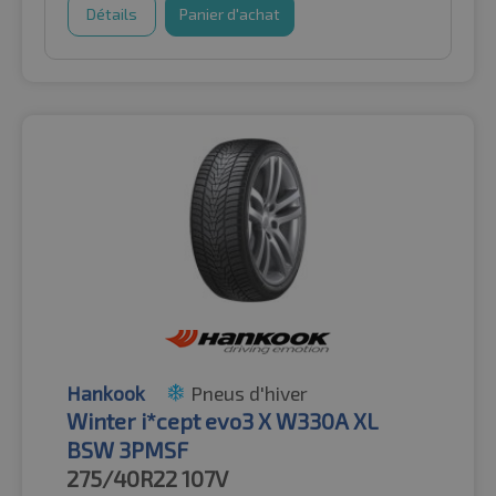
Détails
Panier d'achat
Hankook
Pneus d'hiver
Winter i*cept evo3 X W330A XL
BSW 3PMSF
275/40R22
107V