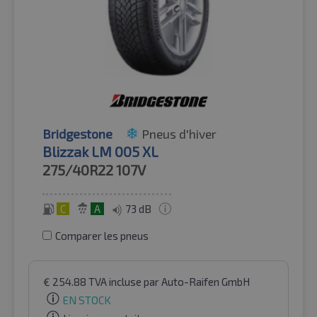
Bridgestone
Pneus d'hiver
Blizzak LM 005 XL
275/40R22
107V
C
A
73 dB
Comparer les pneus
€
254.88
TVA incluse
par Auto-Raifen GmbH
EN STOCK