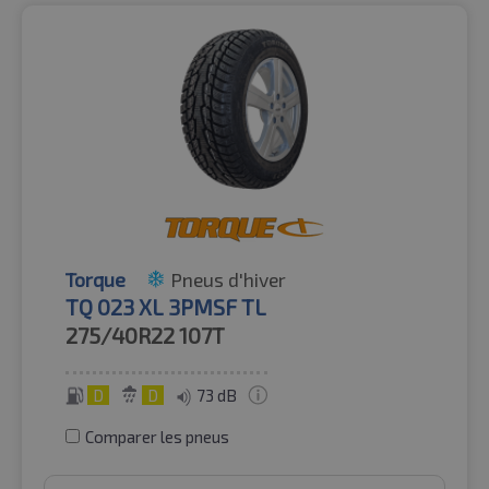
Torque
Pneus d'hiver
TQ 023 XL 3PMSF TL
275/40R22
107T
D
D
73 dB
Comparer les pneus