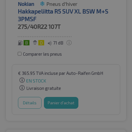
Nokian
Pneus d'hiver
Hakkapeliitta R5 SUV XL BSW M+S
3PMSF
275/40R22
107T
B
D
71 dB
Comparer les pneus
€
365.95
TVA incluse
par Auto-Raifen GmbH
EN STOCK
Livraison gratuite
Détails
Panier d'achat