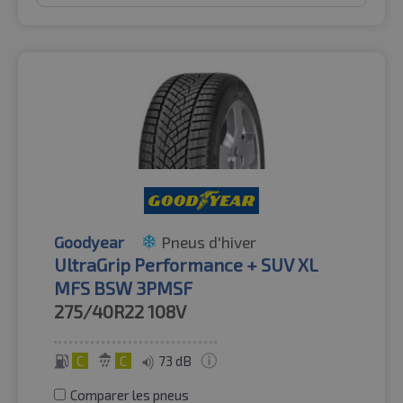
Goodyear
Pneus d'hiver
UltraGrip Performance + SUV XL
MFS BSW 3PMSF
275/40R22
108V
C
C
73 dB
Comparer les pneus