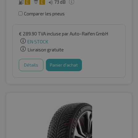
E
E
73 dB
Comparer les pneus
€
289.90
TVA incluse
par Auto-Raifen GmbH
EN STOCK
Livraison gratuite
Détails
Panier d'achat