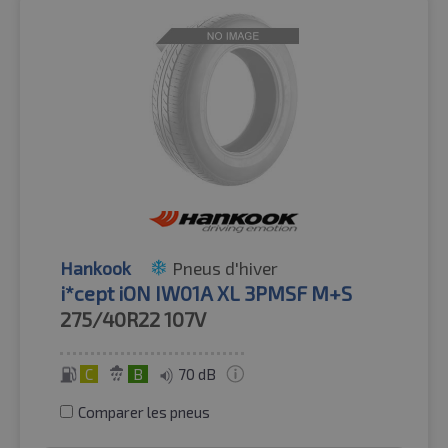
Hankook
Pneus d'hiver
i*cept iON IW01A XL 3PMSF M+S
275/40R22
107V
C
B
70 dB
Comparer les pneus