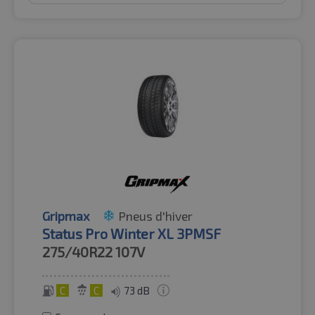
Gripmax
Pneus d'hiver
Status Pro Winter XL 3PMSF
275/40R22
107V
C
C
73 dB