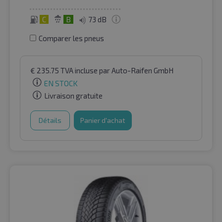
C
B
73 dB
Comparer les pneus
€
235.75
TVA incluse
par Auto-Raifen GmbH
EN STOCK
Livraison gratuite
Détails
Panier d'achat