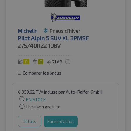
Michelin
Pneus d'hiver
Pilot Alpin 5 SUV XL 3PMSF
275/40R22
108V
D
C
71 dB
Comparer les pneus
€
359.62
TVA incluse
par Auto-Raifen GmbH
EN STOCK
Livraison gratuite
Détails
Panier d'achat