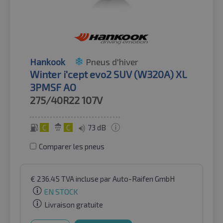
Hankook
Pneus d'hiver
Winter i'cept evo2 SUV (W320A) XL
3PMSF AO
275/40R22
107V
C
C
73 dB
Comparer les pneus
€
236.45
TVA incluse
par Auto-Raifen GmbH
EN STOCK
Livraison gratuite