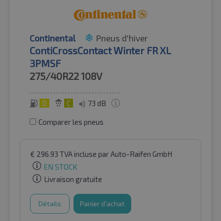
Continental
Pneus d'hiver
ContiCrossContact Winter FR XL
3PMSF
275/40R22
108V
D
C
73 dB
Comparer les pneus
€
296.93
TVA incluse
par Auto-Raifen GmbH
EN STOCK
Livraison gratuite
Détails
Panier d'achat