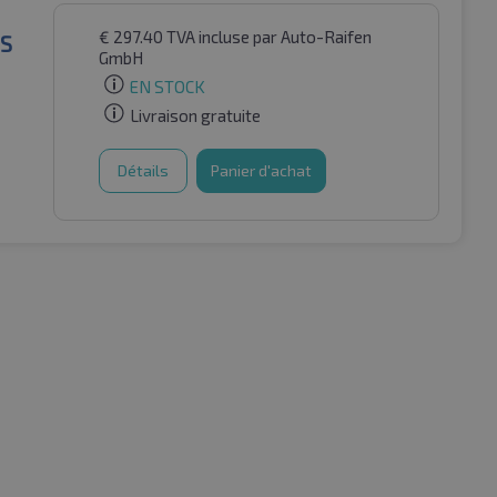
€
297.40
TVA incluse
par Auto-Raifen
+S
GmbH
EN STOCK
Livraison gratuite
Détails
Panier d'achat