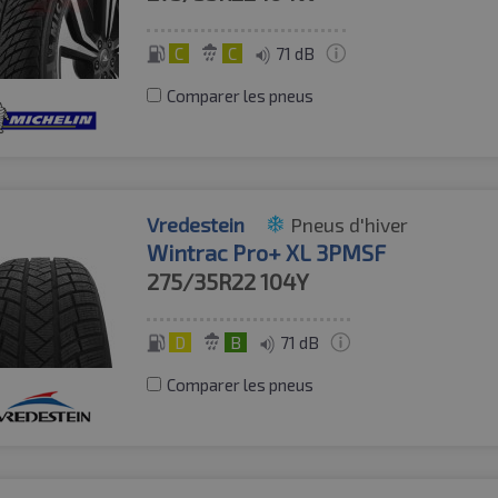
C
C
71 dB
Comparer les pneus
Vredestein
Pneus d'hiver
Wintrac Pro+ XL 3PMSF
275/35R22
104Y
D
B
71 dB
Comparer les pneus