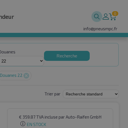
0
ndeur
info@pneusmpc.fr
Douanes
Recherche
Douanes 22
Trier par
€
359.87
TVA incluse
par Auto-Raifen GmbH
EN STOCK