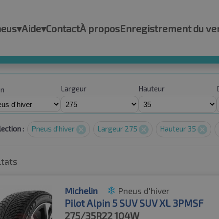
neus
▾
Aide
▾
Contact
À propos
Enregistrement du ve
Largeur
Hauteur
on
ection :
Pneus d'hiver
Largeur 275
Hauteur 35
ltats
Michelin
Pneus d'hiver
Pilot Alpin 5 SUV SUV XL 3PMSF
275/35R22
104W