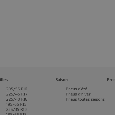
illes
Saison
Prod
205/55 R16
Pneus d'été
225/45 R17
Pneus d'hiver
225/40 R18
Pneus toutes saisons
195/65 R15
235/35 R19
185/65 R15