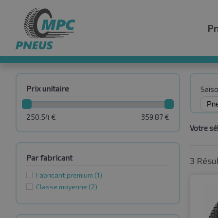
P
Prix unitaire
Sais
250.54
€
359.87
€
Votre sél
Par fabricant
3 Résu
Fabricant premium
(1)
Classe moyenne
(2)