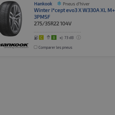
Hankook
Pneus d'hiver
Winter i*cept evo3 X W330A XL M
3PMSF
275/35R22
104V
C
B
73 dB
Comparer les pneus