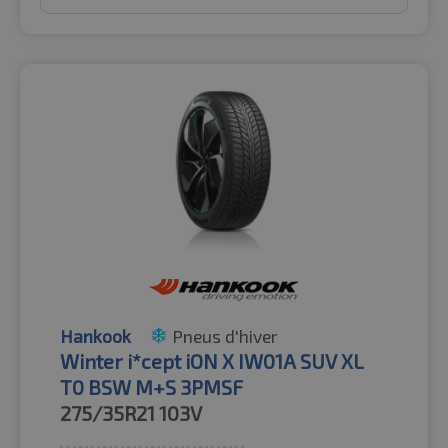
Hankook
Pneus d'hiver
Winter i*cept iON X IW01A SUV XL
T0 BSW M+S 3PMSF
275/35R21
103V