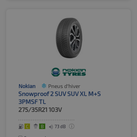
Nokian
Pneus d'hiver
Snowproof 2 SUV SUV XL M+S
3PMSF TL
275/35R21
103V
C
B
73 dB