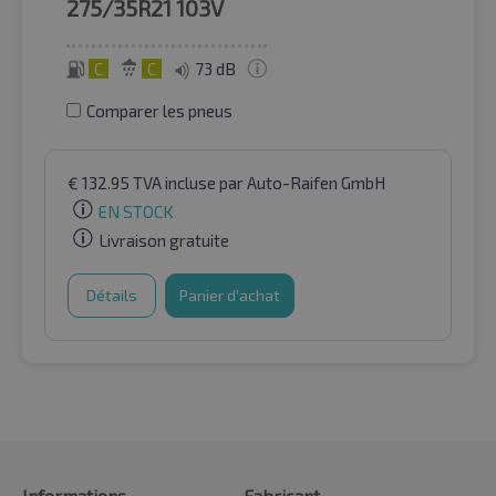
275/35R21
103V
C
C
73 dB
Comparer les pneus
€
132.95
TVA incluse
par Auto-Raifen GmbH
EN STOCK
Livraison gratuite
Détails
Panier d'achat
Informations
Fabricant