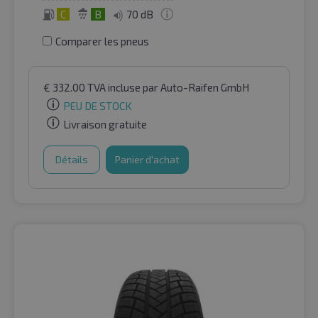
C
B
70 dB
Comparer les pneus
€
332.00
TVA incluse
par Auto-Raifen GmbH
PEU DE STOCK
Livraison gratuite
Détails
Panier d'achat