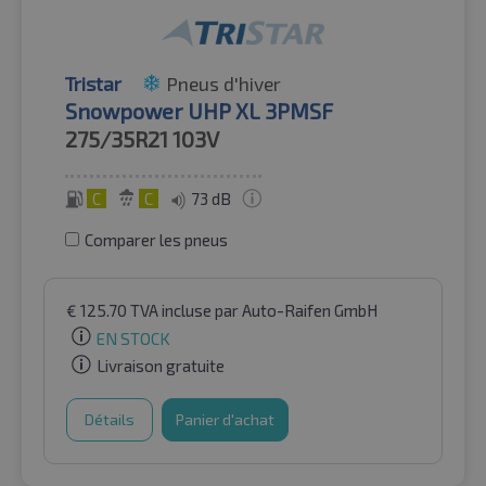
Tristar
Pneus d'hiver
Snowpower UHP XL 3PMSF
275/35R21
103V
C
C
73 dB
Comparer les pneus
€
125.70
TVA incluse
par Auto-Raifen GmbH
EN STOCK
Livraison gratuite
Détails
Panier d'achat