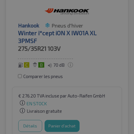
Hankook
Pneus d'hiver
Winter i*cept iON X IW01A XL
3PMSF
275/35R21
103V
C
B
70 dB
Comparer les pneus
€
276.20
TVA incluse
par Auto-Raifen GmbH
EN STOCK
Livraison gratuite
Détails
Panier d'achat