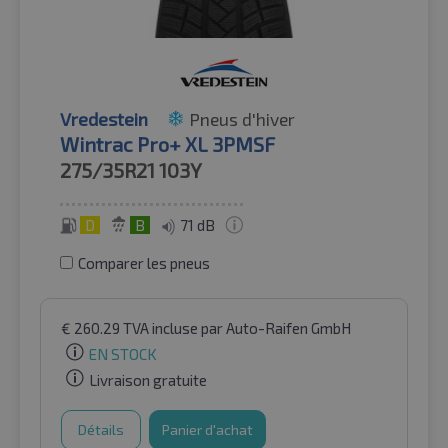
Vredestein
Pneus d'hiver
Wintrac Pro+ XL 3PMSF
275/35R21
103Y
D
B
71 dB
Comparer les pneus
€
260.29
TVA incluse
par Auto-Raifen GmbH
EN STOCK
Livraison gratuite
Détails
Panier d'achat