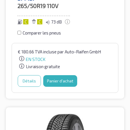
265/50R19
110V
C
C
73 dB
Comparer les pneus
€
180.66
TVA incluse
par Auto-Raifen GmbH
EN STOCK
Livraison gratuite
Détails
Panier d'achat