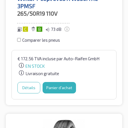
3PMSF
265/50R19
110V
C
B
73 dB
Comparer les pneus
€
172.56
TVA incluse
par Auto-Raifen GmbH
EN STOCK
Livraison gratuite
Détails
Panier d'achat