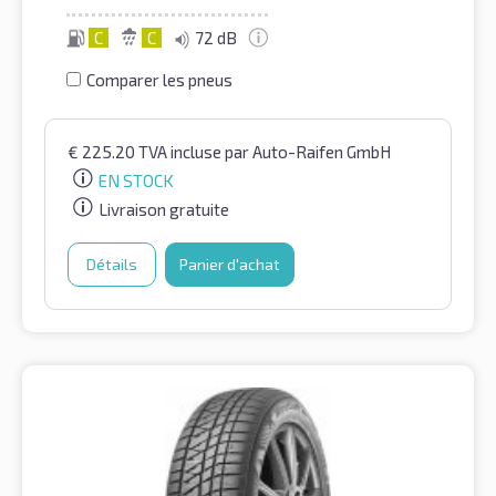
C
C
72 dB
Comparer les pneus
€
225.20
TVA incluse
par Auto-Raifen GmbH
EN STOCK
Livraison gratuite
Détails
Panier d'achat