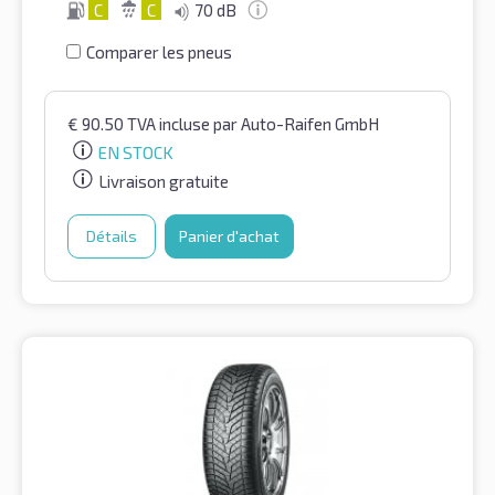
C
C
70 dB
Comparer les pneus
€
90.50
TVA incluse
par Auto-Raifen GmbH
EN STOCK
Livraison gratuite
Détails
Panier d'achat