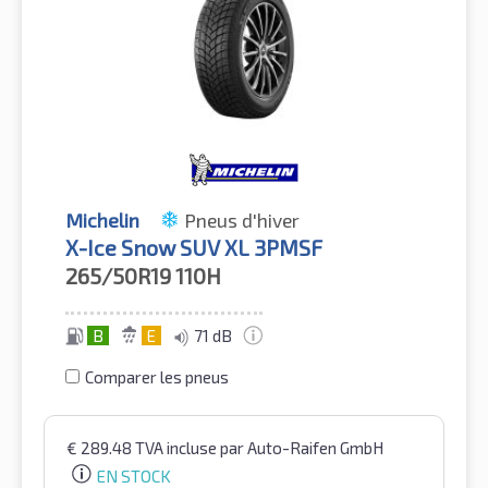
Michelin
Pneus d'hiver
X-Ice Snow SUV XL 3PMSF
265/50R19
110H
B
E
71 dB
Comparer les pneus
€
289.48
TVA incluse
par Auto-Raifen GmbH
EN STOCK