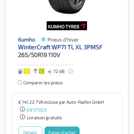
Kumho
Pneus d'hiver
WinterCraft WP71 TL XL 3PMSF
265/50R19
110V
D
C
72 dB
Comparer les pneus
€
141.22
TVA incluse
par Auto-Raifen GmbH
EN STOCK
Livraison gratuite
Détails
Panier d'achat