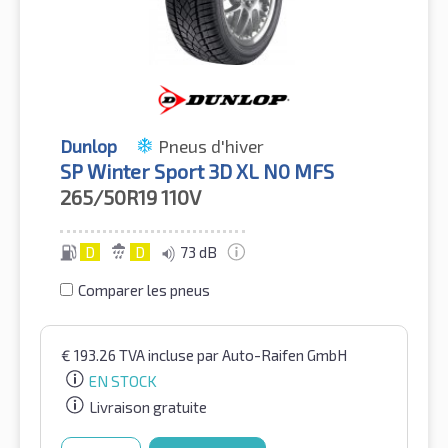
Dunlop
Pneus d'hiver
SP Winter Sport 3D XL N0 MFS
265/50R19
110V
D
D
73 dB
Comparer les pneus
€
193.26
TVA incluse
par Auto-Raifen GmbH
EN STOCK
Livraison gratuite