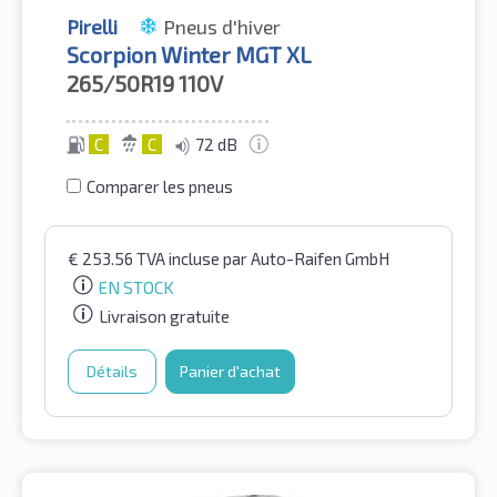
Pirelli
Pneus d'hiver
Scorpion Winter MGT XL
265/50R19
110V
C
C
72 dB
Comparer les pneus
€
253.56
TVA incluse
par Auto-Raifen GmbH
EN STOCK
Livraison gratuite
Détails
Panier d'achat