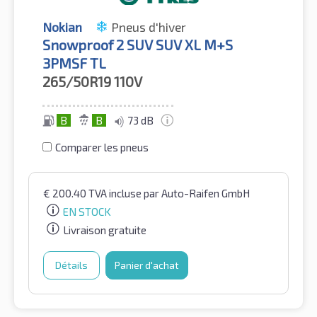
Nokian
Pneus d'hiver
Snowproof 2 SUV SUV XL M+S
3PMSF TL
265/50R19
110V
B
B
73 dB
Comparer les pneus
€
200.40
TVA incluse
par Auto-Raifen GmbH
EN STOCK
Livraison gratuite
Détails
Panier d'achat