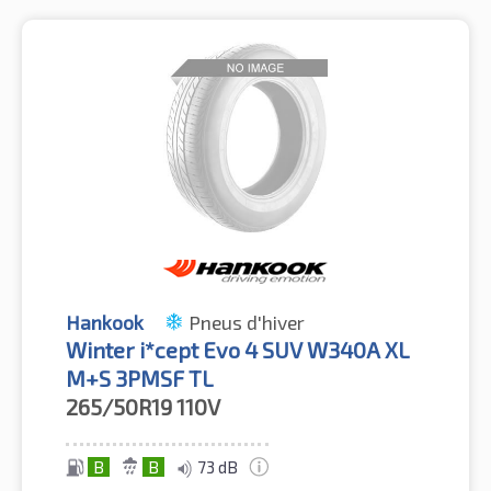
Hankook
Pneus d'hiver
Winter i*cept Evo 4 SUV W340A XL
M+S 3PMSF TL
265/50R19
110V
B
B
73 dB