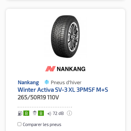
Nankang
Pneus d'hiver
Winter Activa SV-3 XL 3PMSF M+S
265/50R19
110V
B
B
72 dB
Comparer les pneus