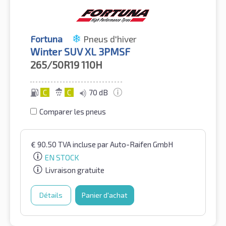
Fortuna
Pneus d'hiver
Winter SUV XL 3PMSF
265/50R19
110H
C
C
70 dB
Comparer les pneus
€
90.50
TVA incluse
par Auto-Raifen GmbH
EN STOCK
Livraison gratuite
Détails
Panier d'achat