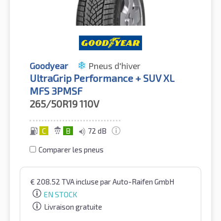
Goodyear
Pneus d'hiver
UltraGrip Performance + SUV XL
MFS 3PMSF
265/50R19
110V
C
B
72 dB
Comparer les pneus
€
208.52
TVA incluse
par Auto-Raifen GmbH
EN STOCK
Livraison gratuite