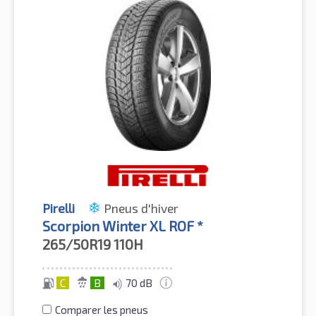
Pirelli
Pneus d'hiver
Scorpion Winter XL ROF *
265/50R19
110H
C
B
70 dB
Comparer les pneus