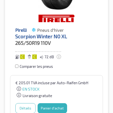
Pirelli
Pneus d'hiver
Scorpion Winter N0 XL
265/50R19
110V
C
C
72 dB
Comparer les pneus
€
205.01
TVA incluse
par Auto-Raifen GmbH
EN STOCK
Livraison gratuite
Détails
Panier d'achat