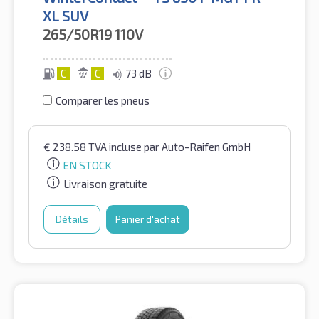
XL SUV
265/50R19
110V
C
C
73 dB
Comparer les pneus
€
238.58
TVA incluse
par Auto-Raifen GmbH
EN STOCK
Livraison gratuite
Détails
Panier d'achat