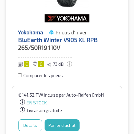
Yokohama
Pneus d'hiver
BluEarth Winter V905 XL RPB
265/50R19
110V
C
C
73 dB
Comparer les pneus
€
141.52
TVA incluse
par Auto-Raifen GmbH
EN STOCK
Livraison gratuite
Détails
Panier d'achat