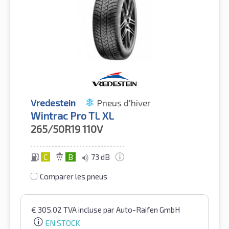
Vredestein
Pneus d'hiver
Wintrac Pro TL XL
265/50R19
110V
C
B
73 dB
Comparer les pneus
€
305.02
TVA incluse
par Auto-Raifen GmbH
EN STOCK