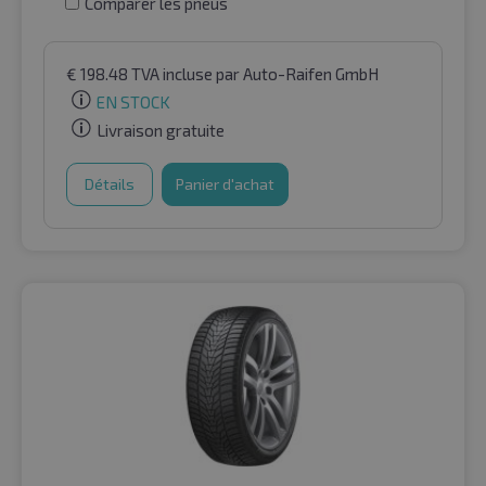
Comparer les pneus
€
198.48
TVA incluse
par Auto-Raifen GmbH
EN STOCK
Livraison gratuite
Détails
Panier d'achat