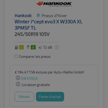
Hankook
Pneus d'hiver
Winter i*cept evo3 X W330A XL
3PMSF TL
245/50R19
105V
C
B
72 dB
Comparer les pneus
€
194.47
TVA incluse
par Auto-Raifen GmbH
EN STOCK
Livraison gratuite
Détails
Panier d'achat