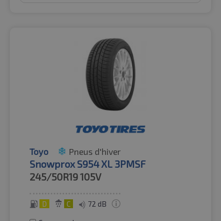
Toyo
Pneus d'hiver
Snowprox S954 XL 3PMSF
245/50R19
105V
D
C
72 dB