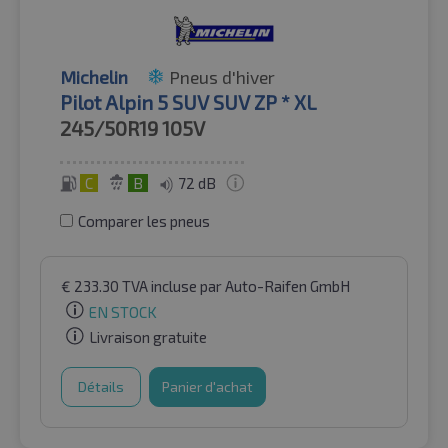
Michelin
Pneus d'hiver
Pilot Alpin 5 SUV SUV ZP * XL
245/50R19
105V
C
B
72 dB
Comparer les pneus
€
233.30
TVA incluse
par Auto-Raifen GmbH
EN STOCK
Livraison gratuite
Détails
Panier d'achat