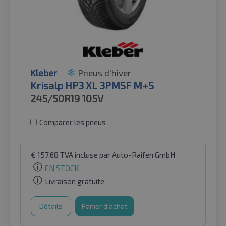
Kleber
Pneus d'hiver
Krisalp HP3 XL 3PMSF M+S
245/50R19
105V
Comparer les pneus
€
157.68
TVA incluse
par Auto-Raifen GmbH
EN STOCK
Livraison gratuite
Détails
Panier d'achat