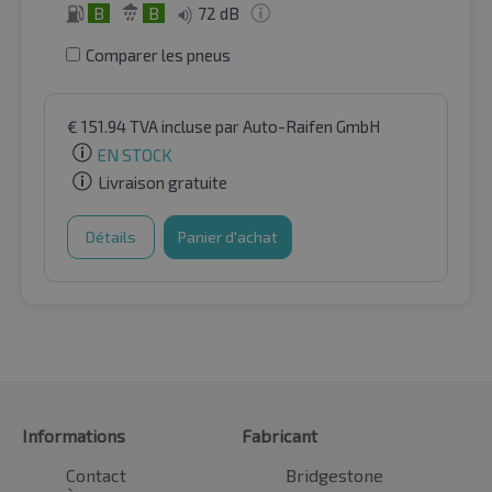
B
B
72 dB
Comparer les pneus
€
151.94
TVA incluse
par Auto-Raifen GmbH
EN STOCK
Livraison gratuite
Détails
Panier d'achat
Informations
Fabricant
Contact
Bridgestone