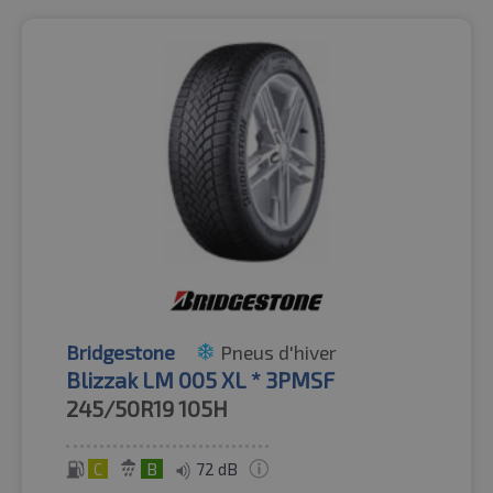
Bridgestone
Pneus d'hiver
Blizzak LM 005 XL * 3PMSF
245/50R19
105H
C
B
72 dB