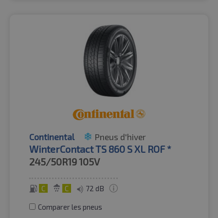
Continental
Pneus d'hiver
WinterContact TS 860 S XL ROF *
245/50R19
105V
C
C
72 dB
Comparer les pneus