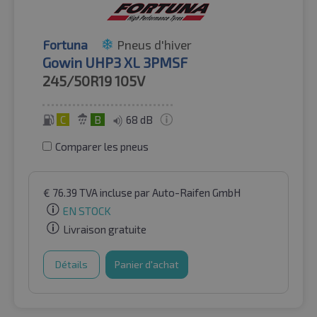
Fortuna
Pneus d'hiver
Gowin UHP3 XL 3PMSF
245/50R19
105V
C
B
68 dB
Comparer les pneus
€
76.39
TVA incluse
par Auto-Raifen GmbH
EN STOCK
Livraison gratuite
Détails
Panier d'achat