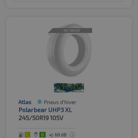
Atlas
Pneus d'hiver
Polarbear UHP3 XL
245/50R19
105V
C
B
68 dB