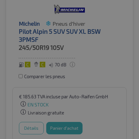
Michelin
Pneus d'hiver
Pilot Alpin 5 SUV SUV XL BSW
3PMSF
245/50R19
105V
C
C
70 dB
Comparer les pneus
€
185.63
TVA incluse
par Auto-Raifen GmbH
EN STOCK
Livraison gratuite
Détails
Panier d'achat