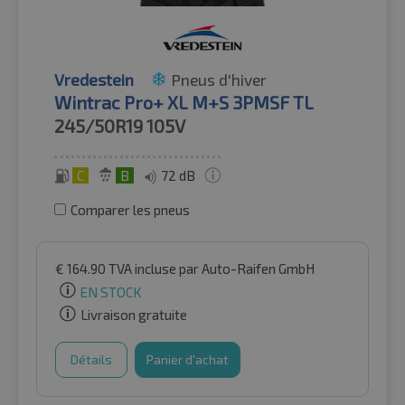
Vredestein
Pneus d'hiver
Wintrac Pro+ XL M+S 3PMSF TL
245/50R19
105V
C
B
72 dB
Comparer les pneus
€
164.90
TVA incluse
par Auto-Raifen GmbH
EN STOCK
Livraison gratuite
Détails
Panier d'achat