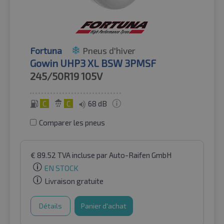
Fortuna
Pneus d'hiver
Gowin UHP3 XL BSW 3PMSF
245/50R19
105V
C
C
68 dB
Comparer les pneus
€
89.52
TVA incluse
par Auto-Raifen GmbH
EN STOCK
Livraison gratuite
Détails
Panier d'achat