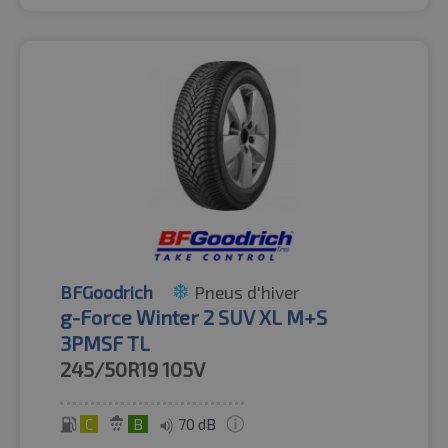
BFGoodrich
Pneus d'hiver
g-Force Winter 2 SUV XL M+S
3PMSF TL
245/50R19
105V
C
B
70 dB