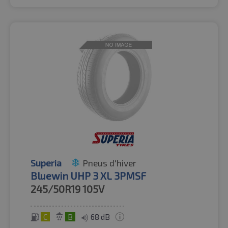
Superia
Pneus d'hiver
Bluewin UHP 3 XL 3PMSF
245/50R19
105V
C
B
68 dB