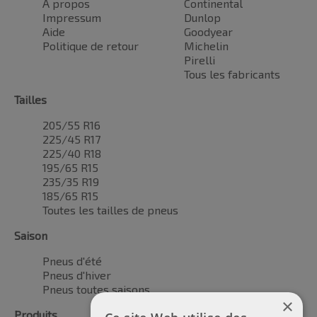
À propos
Continental
Impressum
Dunlop
Aide
Goodyear
Politique de retour
Michelin
Pirelli
Tous les fabricants
Tailles
205/55 R16
225/45 R17
225/40 R18
195/65 R15
235/35 R19
185/65 R15
Toutes les tailles de pneus
Saison
Pneus d'été
Pneus d'hiver
Pneus toutes saisons
×
Produits