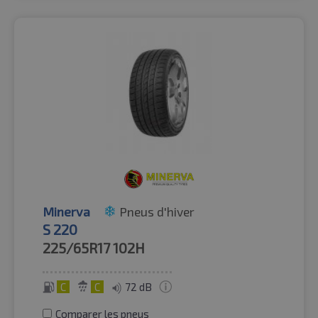
Minerva
Pneus d'hiver
S 220
225/65R17
102H
C
C
72 dB
Comparer les pneus