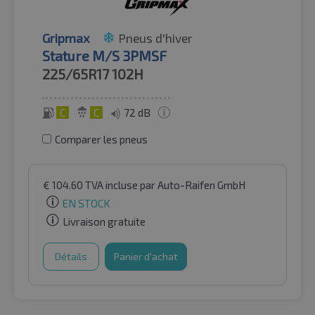
Gripmax
Pneus d'hiver
Stature M/S 3PMSF
225/65R17
102H
C
C
72 dB
Comparer les pneus
€
104.60
TVA incluse
par Auto-Raifen GmbH
EN STOCK
Livraison gratuite
Détails
Panier d'achat