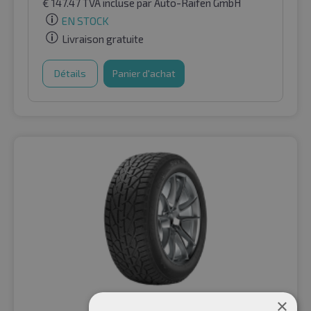
€
147.47
TVA incluse
par Auto-Raifen GmbH
EN STOCK
Livraison gratuite
Détails
Panier d'achat
×