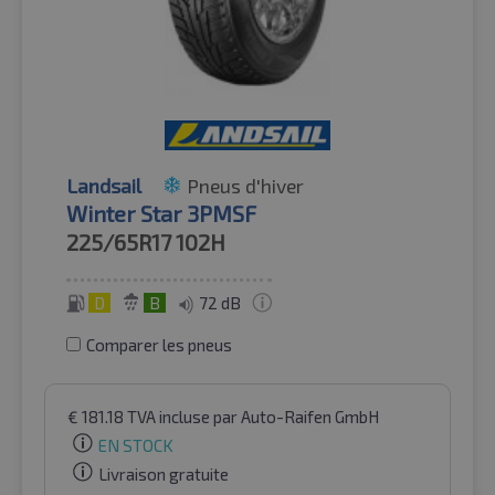
Landsail
Pneus d'hiver
Winter Star 3PMSF
225/65R17
102H
D
B
72 dB
Comparer les pneus
€
181.18
TVA incluse
par Auto-Raifen GmbH
EN STOCK
Livraison gratuite