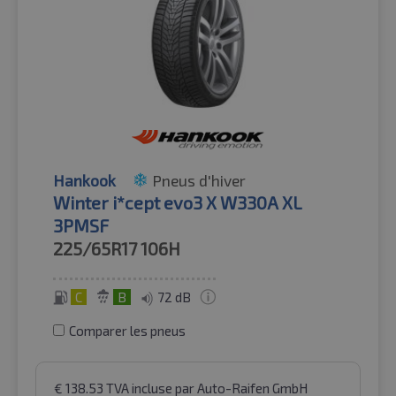
Hankook
Pneus d'hiver
Winter i*cept evo3 X W330A XL
3PMSF
225/65R17
106H
C
B
72 dB
Comparer les pneus
€
138.53
TVA incluse
par Auto-Raifen GmbH