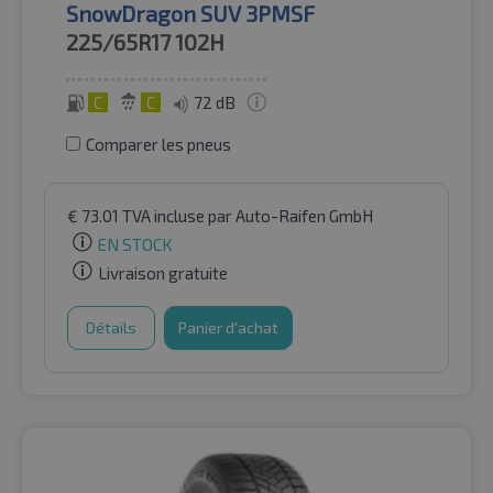
SnowDragon SUV 3PMSF
225/65R17
102H
C
C
72 dB
Comparer les pneus
€
73.01
TVA incluse
par Auto-Raifen GmbH
EN STOCK
Livraison gratuite
Détails
Panier d'achat