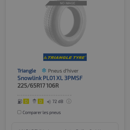
Triangle
Pneus d'hiver
Snowlink PL01 XL 3PMSF
225/65R17
106R
D
D
72 dB
Comparer les pneus