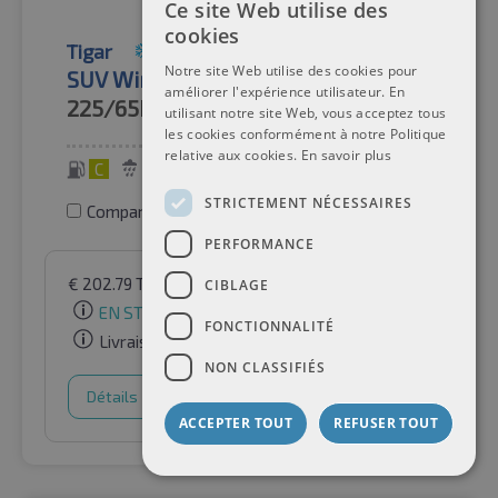
Ce site Web utilise des
cookies
Tigar
Pneus d'hiver
Notre site Web utilise des cookies pour
SUV Winter M+S 3PMSF TL
améliorer l'expérience utilisateur. En
225/65R17
102H
utilisant notre site Web, vous acceptez tous
les cookies conformément à notre Politique
relative aux cookies.
En savoir plus
C
C
72 dB
STRICTEMENT NÉCESSAIRES
Comparer les pneus
PERFORMANCE
€
202.79
TVA incluse
par Auto-Raifen GmbH
CIBLAGE
EN STOCK
FONCTIONNALITÉ
Livraison gratuite
NON CLASSIFIÉS
Détails
Panier d'achat
ACCEPTER TOUT
REFUSER TOUT