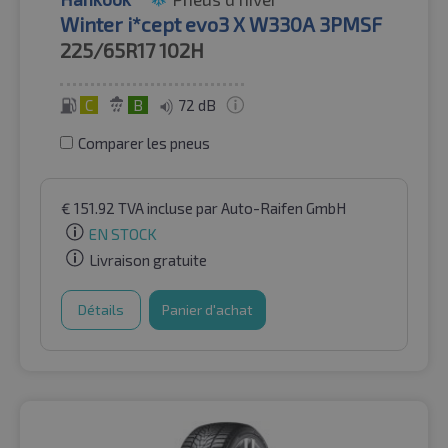
Winter i*cept evo3 X W330A 3PMSF
225/65R17
102H
C
B
72 dB
Comparer les pneus
€
151.92
TVA incluse
par Auto-Raifen GmbH
EN STOCK
Livraison gratuite
Détails
Panier d'achat