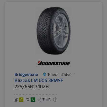
Bridgestone
Pneus d'hiver
Blizzak LM 005 3PMSF
225/65R17
102H
C
A
71 dB