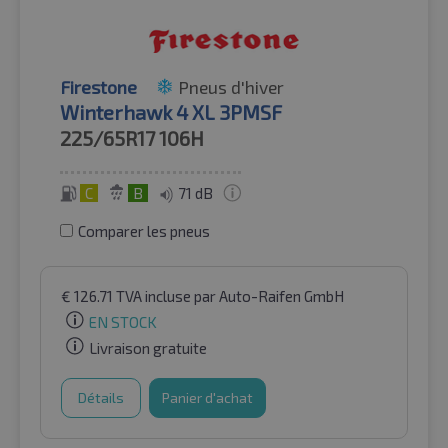
Firestone
Pneus d'hiver
Winterhawk 4 XL 3PMSF
225/65R17
106H
C
B
71 dB
Comparer les pneus
€
126.71
TVA incluse
par Auto-Raifen GmbH
EN STOCK
Livraison gratuite
Détails
Panier d'achat