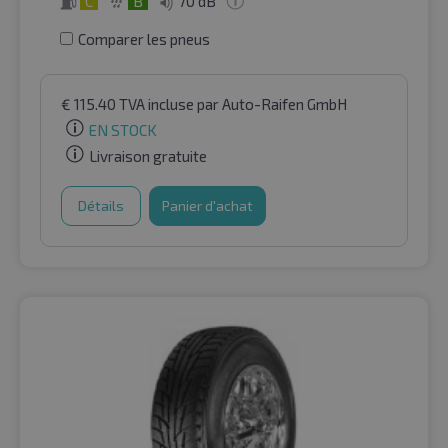
C
B
70 dB
Comparer les pneus
€
115.40
TVA incluse
par Auto-Raifen GmbH
EN STOCK
Livraison gratuite
Détails
Panier d'achat