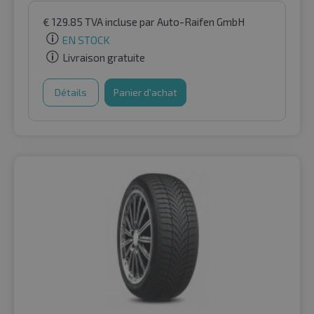
€
129.85
TVA incluse
par Auto-Raifen GmbH
EN STOCK
Livraison gratuite
Détails
Panier d'achat