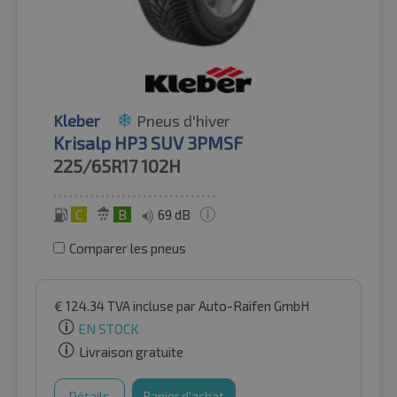
Kleber
Pneus d'hiver
Krisalp HP3 SUV 3PMSF
225/65R17
102H
C
B
69 dB
Comparer les pneus
€
124.34
TVA incluse
par Auto-Raifen GmbH
EN STOCK
Livraison gratuite
Détails
Panier d'achat