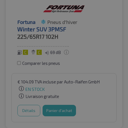
Fortuna
Pneus d'hiver
Winter SUV 3PMSF
225/65R17
102H
C
C
69 dB
Comparer les pneus
€
104.09
TVA incluse
par Auto-Raifen GmbH
EN STOCK
Livraison gratuite
Détails
Panier d'achat