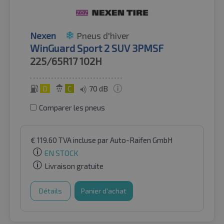
Nexen
Pneus d'hiver
WinGuard Sport 2 SUV 3PMSF
225/65R17
102H
D
C
70 dB
Comparer les pneus
€
119.60
TVA incluse
par Auto-Raifen GmbH
EN STOCK
Livraison gratuite
Détails
Panier d'achat