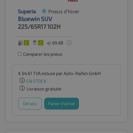
Superia
Pneus d'hiver
Bluewin SUV
225/65R17
102H
C
C
69 dB
Comparer les pneus
€
64.61
TVA incluse
par Auto-Raifen GmbH
EN STOCK
Livraison gratuite
Détails
Panier d'achat