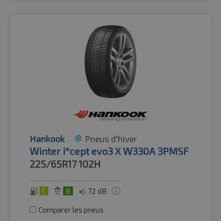
Hankook
Pneus d'hiver
Winter i*cept evo3 X W330A 3PMSF
225/65R17
102H
C
B
72 dB
Comparer les pneus