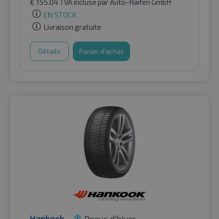
€
155.04
TVA incluse
par Auto-Raifen GmbH
EN STOCK
Livraison gratuite
Détails
Panier d'achat
Hankook
Pneus d'hiver