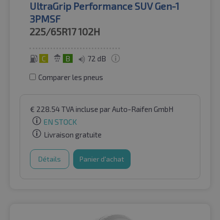
UltraGrip Performance SUV Gen-1
3PMSF
225/65R17
102H
C
B
72 dB
Comparer les pneus
€
228.54
TVA incluse
par Auto-Raifen GmbH
EN STOCK
Livraison gratuite
Détails
Panier d'achat