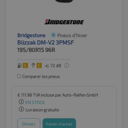
Bridgestone
Pneus d'hiver
Blizzak DM-V2 3PMSF
195/80R15
96R
E
E
72 dB
Comparer les pneus
€
111.98
TVA incluse
par Auto-Raifen GmbH
EN STOCK
Livraison gratuite
Détails
Panier d'achat