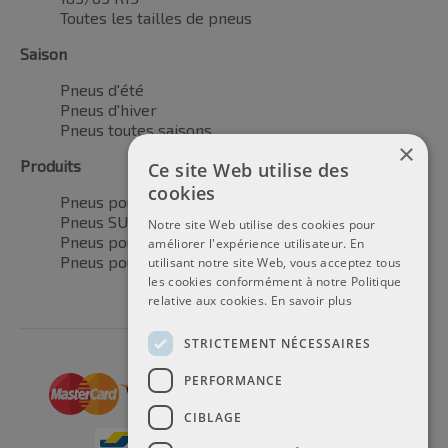
Toutes les tailles de pneus
Saison
Pneus d'été
Pneus d'hiver
Pneus toutes saisons
×
Produits
Ce site Web utilise des
cookies
Pneus pour voitures
Pneus SUV / 4x4
Notre site Web utilise des cookies pour
Pneus pour camionnettes
améliorer l'expérience utilisateur. En
Pneus pour motos
utilisant notre site Web, vous acceptez tous
les cookies conformément à notre Politique
relative aux cookies.
En savoir plus
STRICTEMENT NÉCESSAIRES
PERFORMANCE
CIBLAGE