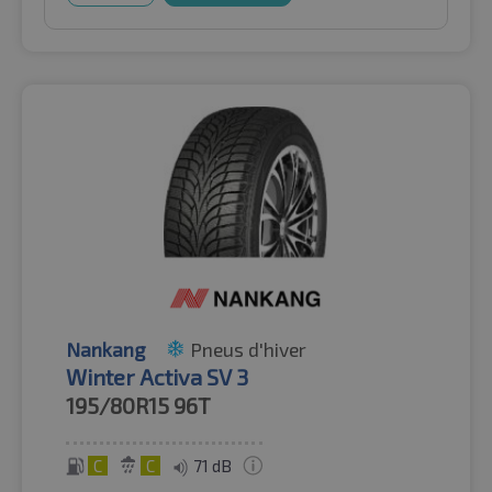
Nankang
Pneus d'hiver
Winter Activa SV 3
195/80R15
96T
C
C
71 dB