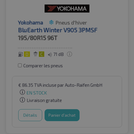
Yokohama
Pneus d'hiver
BluEarth Winter V905 3PMSF
195/80R15
96T
D
C
71 dB
Comparer les pneus
€
86.35
TVA incluse
par Auto-Raifen GmbH
EN STOCK
Livraison gratuite
Détails
Panier d'achat