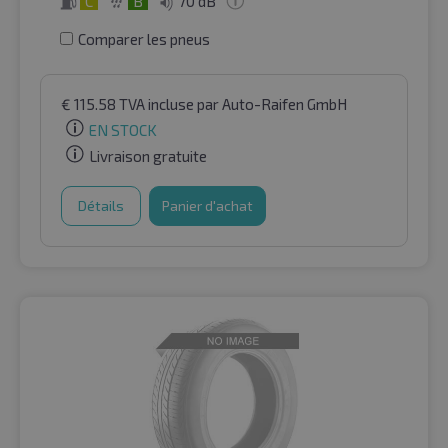
C
B
70 dB
Comparer les pneus
€
115.58
TVA incluse
par Auto-Raifen GmbH
EN STOCK
Livraison gratuite
Détails
Panier d'achat