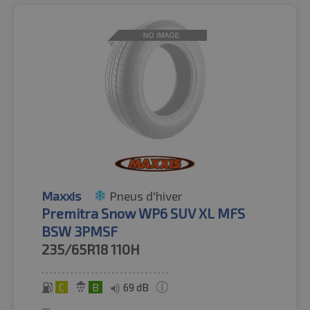
Maxxis
Pneus d'hiver
Premitra Snow WP6 SUV XL MFS
BSW 3PMSF
235/65R18
110H
C
B
69 dB