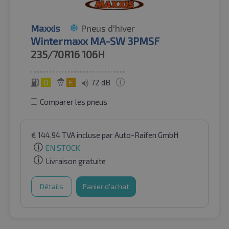
Maxxis
Pneus d'hiver
Wintermaxx MA-SW 3PMSF
235/70R16
106H
D
E
72 dB
Comparer les pneus
€
144.94
TVA incluse
par Auto-Raifen GmbH
EN STOCK
Livraison gratuite
Détails
Panier d'achat