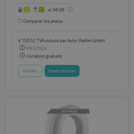
D
C
69 dB
Comparer les pneus
€
150.52
TVA incluse
par Auto-Raifen GmbH
EN STOCK
Livraison gratuite
Détails
Panier d'achat