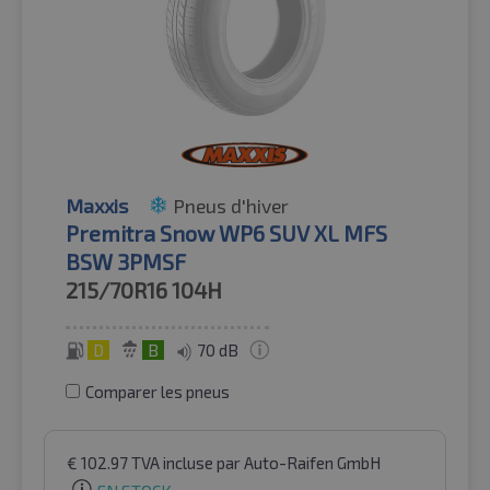
Maxxis
Pneus d'hiver
Premitra Snow WP6 SUV XL MFS
BSW 3PMSF
215/70R16
104H
D
B
70 dB
Comparer les pneus
€
102.97
TVA incluse
par Auto-Raifen GmbH