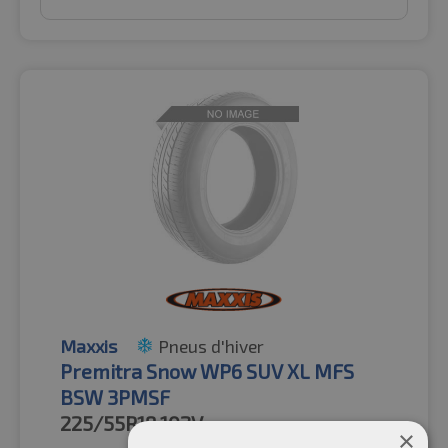
Maxxis
Pneus d'hiver
Premitra Snow WP6 SUV XL MFS
BSW 3PMSF
225/55R18
102V
×