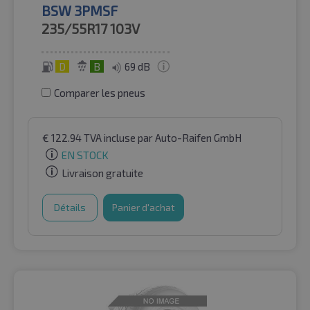
BSW 3PMSF
235/55R17
103V
D
B
69 dB
Comparer les pneus
€
122.94
TVA incluse
par Auto-Raifen GmbH
EN STOCK
Livraison gratuite
Détails
Panier d'achat