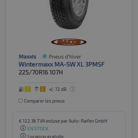
Maxxis
Pneus d'hiver
Wintermaxx MA-SW XL 3PMSF
225/70R16
107H
D
E
72 dB
Comparer les pneus
€
122.36
TVA incluse
par Auto-Raifen GmbH
EN STOCK
Livraison gratuite