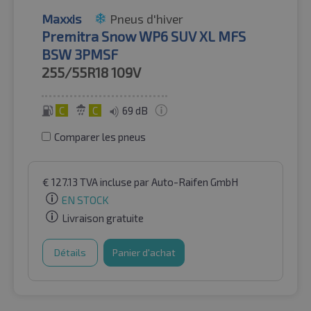
Maxxis
Pneus d'hiver
Premitra Snow WP6 SUV XL MFS
BSW 3PMSF
255/55R18
109V
C
C
69 dB
Comparer les pneus
€
127.13
TVA incluse
par Auto-Raifen GmbH
EN STOCK
Livraison gratuite
Détails
Panier d'achat