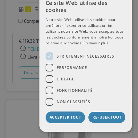
Ce site Web utilise des
cookies
D
B
70 dB
Notre site Web utilise des cookies pour
Comparer les pneus
améliorer l'expérience utilisateur. En
utilisant notre site Web, vous acceptez tous
les cookies conformément à notre Politique
€
119.32
TVA incluse
par Auto-Raifen GmbH
relative aux cookies.
En savoir plus
PEU DE STOCK
STRICTEMENT NÉCESSAIRES
Livraison gratuite
PERFORMANCE
Détails
Panier d'achat
CIBLAGE
FONCTIONNALITÉ
NON CLASSIFIÉS
ACCEPTER TOUT
REFUSER TOUT