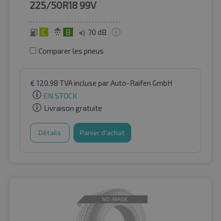
225/50R18
99V
C
B
70 dB
Comparer les pneus
€
120.98
TVA incluse
par Auto-Raifen GmbH
EN STOCK
Livraison gratuite
Détails
Panier d'achat