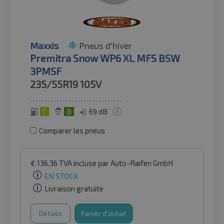
Maxxis
Pneus d'hiver
Premitra Snow WP6 XL MFS BSW
3PMSF
235/55R19
105V
C
B
69 dB
Comparer les pneus
€
136.36
TVA incluse
par Auto-Raifen GmbH
EN STOCK
Livraison gratuite
Détails
Panier d'achat