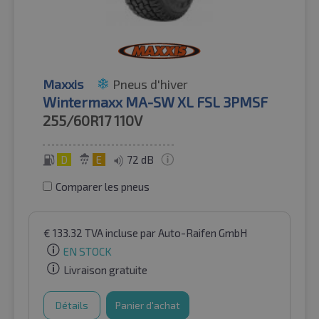
Maxxis
Pneus d'hiver
Wintermaxx MA-SW XL FSL 3PMSF
255/60R17
110V
D
E
72 dB
Comparer les pneus
€
133.32
TVA incluse
par Auto-Raifen GmbH
EN STOCK
Livraison gratuite
Détails
Panier d'achat