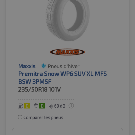
Maxxis
Pneus d'hiver
Premitra Snow WP6 SUV XL MFS
BSW 3PMSF
235/50R18
101V
D
B
69 dB
Comparer les pneus