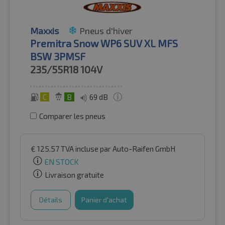
Maxxis
Pneus d'hiver
Premitra Snow WP6 SUV XL MFS
BSW 3PMSF
235/55R18
104V
C
B
69 dB
Comparer les pneus
€
125.57
TVA incluse
par Auto-Raifen GmbH
EN STOCK
Livraison gratuite
Détails
Panier d'achat