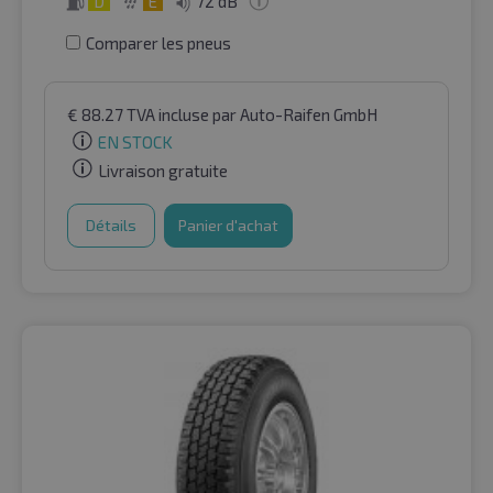
D
E
72 dB
Comparer les pneus
€
88.27
TVA incluse
par Auto-Raifen GmbH
EN STOCK
Livraison gratuite
Détails
Panier d'achat