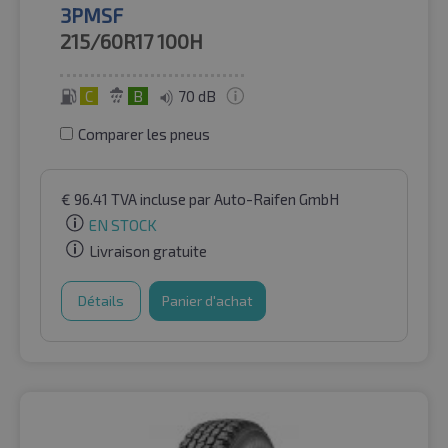
3PMSF
215/60R17
100H
C
B
70 dB
Comparer les pneus
€
96.41
TVA incluse
par Auto-Raifen GmbH
EN STOCK
Livraison gratuite
Détails
Panier d'achat