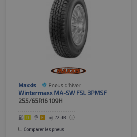
Maxxis
Pneus d'hiver
Wintermaxx MA-SW FSL 3PMSF
255/65R16
109H
D
E
72 dB
Comparer les pneus