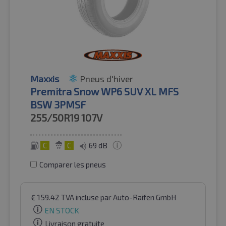
Maxxis
Pneus d'hiver
Premitra Snow WP6 SUV XL MFS
BSW 3PMSF
255/50R19
107V
C
C
69 dB
Comparer les pneus
€
159.42
TVA incluse
par Auto-Raifen GmbH
EN STOCK
Livraison gratuite