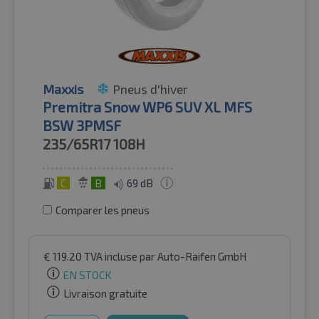
Maxxis
Pneus d'hiver
Premitra Snow WP6 SUV XL MFS
BSW 3PMSF
235/65R17
108H
C
B
69 dB
Comparer les pneus
€
119.20
TVA incluse
par Auto-Raifen GmbH
EN STOCK
Livraison gratuite