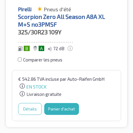
Pirelli
Pneus d'été
Scorpion Zero All Season A8A XL
M+S no3PMSF
325/30R23
109Y
B
A
72 dB
Comparer les pneus
€
542.86
TVA incluse
par Auto-Raifen GmbH
EN STOCK
Livraison gratuite
Détails
Panier d'achat