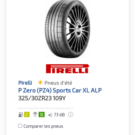
Pirelli
Pneus d'été
P Zero (PZ4) Sports Car XL ALP
325/30ZR23
109Y
C
B
73 dB
Comparer les pneus