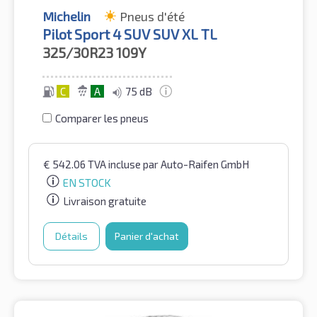
Michelin
Pneus d'été
Pilot Sport 4 SUV SUV XL TL
325/30R23
109Y
C
A
75 dB
Comparer les pneus
€
542.06
TVA incluse
par Auto-Raifen GmbH
EN STOCK
Livraison gratuite
Détails
Panier d'achat