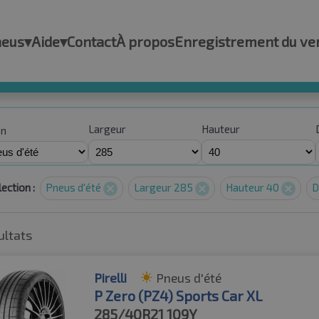
neus
▾
Aide
▾
Contact
À propos
Enregistrement du ve
Largeur
Hauteur
on
ection :
Pneus d'été
Largeur 285
Hauteur 40
D
ultats
Pirelli
Pneus d'été
P Zero (PZ4) Sports Car XL
285/40R21
109Y