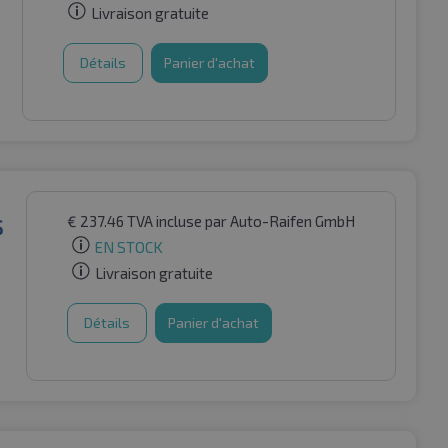
Livraison gratuite
Détails
Panier d'achat
€
237.46
TVA incluse
par Auto-Raifen GmbH
S
EN STOCK
Livraison gratuite
Détails
Panier d'achat