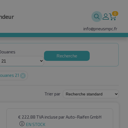
0
ndeur
info@pneusmpc.fr
Douanes
Recherche
ouanes 21
Trier par
€
222.88
TVA incluse
par Auto-Raifen GmbH
EN STOCK