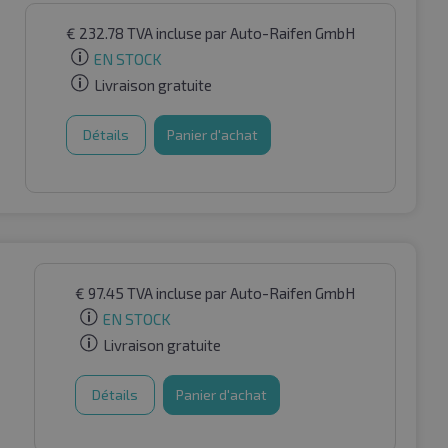
€
232.78
TVA incluse
par Auto-Raifen GmbH
EN STOCK
Livraison gratuite
Détails
Panier d'achat
€
97.45
TVA incluse
par Auto-Raifen GmbH
EN STOCK
Livraison gratuite
Détails
Panier d'achat