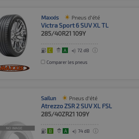
Maxxis
Pneus d'été
Victra Sport 6 SUV XL TL
285/40R21
109Y
C
A
72 dB
Comparer les pneus
Sailun
Pneus d'été
Atrezzo ZSR 2 SUV XL FSL
285/40ZR21
109Y
B
A
74 dB