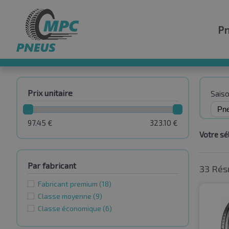
P
Prix unitaire
Sais
97.45
€
323.10
€
Votre sél
Par fabricant
33 Rés
Fabricant premium
(18)
Classe moyenne
(9)
Classe économique
(6)