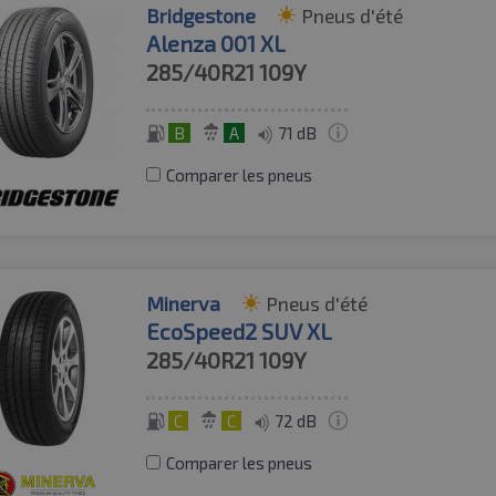
Bridgestone
Pneus d'été
Alenza 001 XL
285/40R21
109Y
B
A
71 dB
Comparer les pneus
Minerva
Pneus d'été
EcoSpeed2 SUV XL
285/40R21
109Y
C
C
72 dB
Comparer les pneus