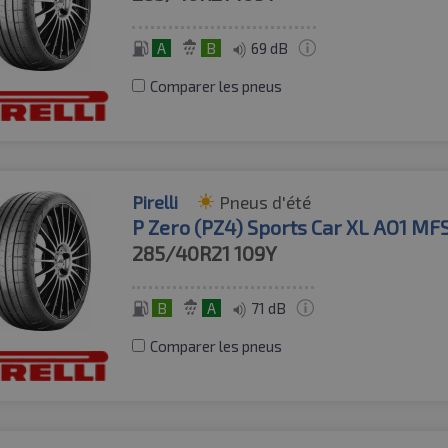
A
B
69 dB
Comparer les pneus
Pirelli
Pneus d'été
P Zero (PZ4) Sports Car XL AO1 MF
285/40R21
109Y
B
A
71 dB
Comparer les pneus