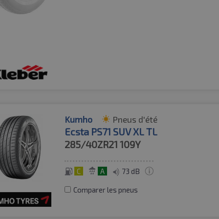
Kumho
Pneus d'été
Ecsta PS71 SUV XL TL
285/40ZR21
109Y
C
A
73 dB
Comparer les pneus