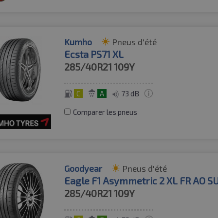
Kumho
Pneus d'été
Ecsta PS71 XL
285/40R21
109Y
C
A
73 dB
Comparer les pneus
Goodyear
Pneus d'été
Eagle F1 Asymmetric 2 XL FR AO S
285/40R21
109Y