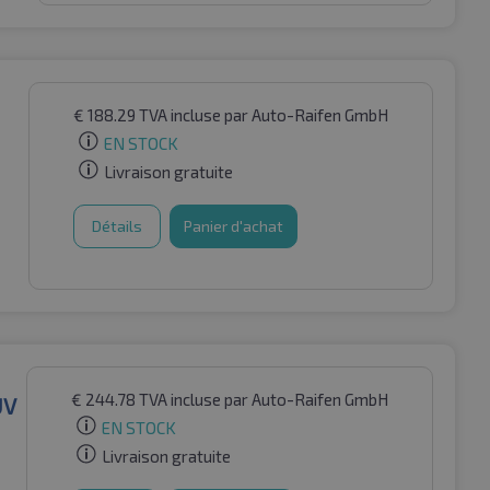
€
188.29
TVA incluse
par Auto-Raifen GmbH
EN STOCK
Livraison gratuite
Détails
Panier d'achat
€
244.78
TVA incluse
par Auto-Raifen GmbH
UV
EN STOCK
Livraison gratuite