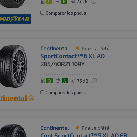
C
B
73 dB
Comparer les pneus
Continental
Pneus d'été
SportContact™ 6 XL AO
285/40R21
109Y
B
A
75 dB
Comparer les pneus
Continental
Pneus d'été
ContiSportContact™ 5 XL AO FR