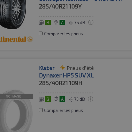
285/40R21
109Y
B
A
75 dB
Comparer les pneus
Kleber
Pneus d'été
Dynaxer HP5 SUV XL
285/40R21
109H
B
A
73 dB
Comparer les pneus