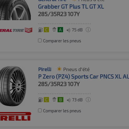
Grabber GT Plus TL GT XL
285/35R23
107Y
C
A
75 dB
Comparer les pneus
Pirelli
Pneus d'été
P Zero (PZ4) Sports Car PNCS XL A
285/35R23
107Y
C
B
73 dB
Comparer les pneus