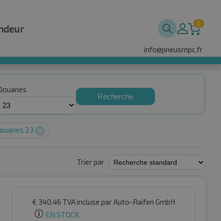
0
ndeur
info@pneusmpc.fr
Douanes
Recherche
ouanes 23
Trier par
€
340.46
TVA incluse
par Auto-Raifen GmbH
EN STOCK