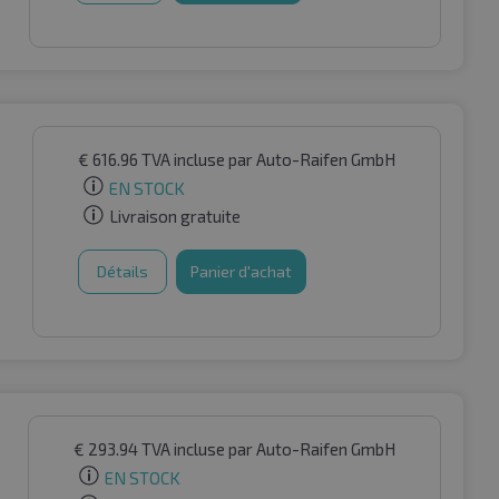
€
616.96
TVA incluse
par Auto-Raifen GmbH
EN STOCK
Livraison gratuite
Détails
Panier d'achat
€
293.94
TVA incluse
par Auto-Raifen GmbH
EN STOCK