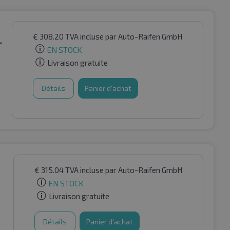
€
308.20
TVA incluse
par Auto-Raifen GmbH
L
EN STOCK
Livraison gratuite
Détails
Panier d'achat
€
315.04
TVA incluse
par Auto-Raifen GmbH
EN STOCK
Livraison gratuite
Détails
Panier d'achat