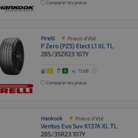
Comparer les pneus
Pirelli
Pneus d'été
P Zero (PZ5) Elect L1 XL TL
285/35ZR23
107Y
D
A
73 dB
Comparer les pneus
Hankook
Pneus d'été
Ventus Evo Suv K137A XL TL
285/35R23
107Y