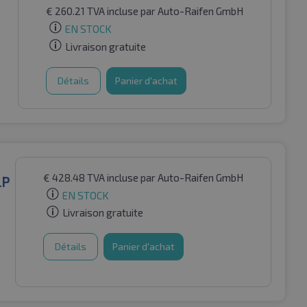
€
260.21
TVA incluse
par Auto-Raifen GmbH
EN STOCK
Livraison gratuite
Détails
Panier d'achat
€
428.48
TVA incluse
par Auto-Raifen GmbH
LP
EN STOCK
Livraison gratuite
Détails
Panier d'achat