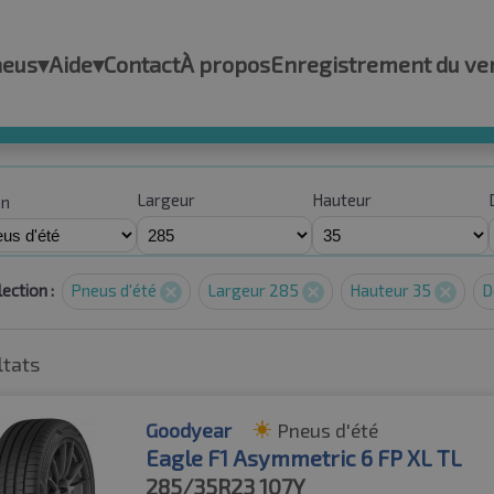
neus
▾
Aide
▾
Contact
À propos
Enregistrement du ve
Largeur
Hauteur
on
ection :
Pneus d'été
Largeur 285
Hauteur 35
D
ltats
Goodyear
Pneus d'été
Eagle F1 Asymmetric 6 FP XL TL
285/35R23
107Y