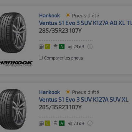
Hankook
Pneus d'été
Ventus S1 Evo 3 SUV K127A AO XL T
285/35R23
107Y
C
A
73 dB
Comparer les pneus
Hankook
Pneus d'été
Ventus S1 Evo 3 SUV K127A SUV XL
285/35R23
107Y
C
A
73 dB