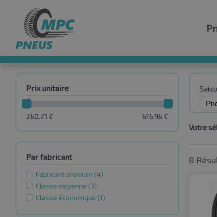
P
Prix unitaire
Sais
260.21
€
616.96
€
Votre sél
Par fabricant
8 Résu
Fabricant premium
(4)
Classe moyenne
(3)
Classe économique
(1)