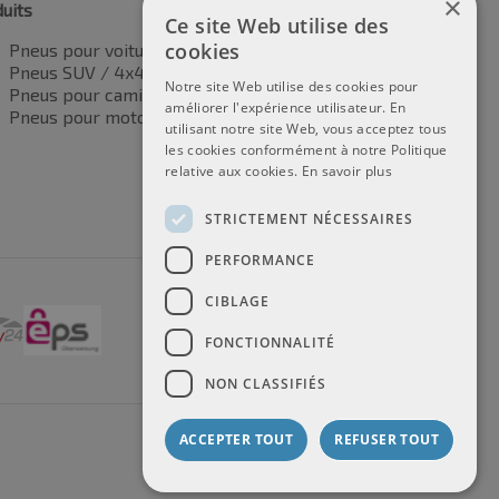
×
uits
Ce site Web utilise des
cookies
Pneus pour voitures
Pneus SUV / 4x4
Notre site Web utilise des cookies pour
Pneus pour camionnettes
améliorer l'expérience utilisateur. En
Pneus pour motos
utilisant notre site Web, vous acceptez tous
les cookies conformément à notre Politique
relative aux cookies.
En savoir plus
STRICTEMENT NÉCESSAIRES
PERFORMANCE
CIBLAGE
FONCTIONNALITÉ
NON CLASSIFIÉS
ACCEPTER TOUT
REFUSER TOUT