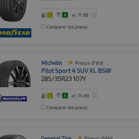
C
A
71 dB
Comparer les pneus
Michelin
Pneus d'été
Pilot Sport 4 SUV XL BSW
285/35R23
107Y
C
A
74 dB
Comparer les pneus
General Tire
Pneus d'été