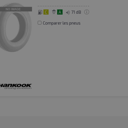
C
A
71 dB
Comparer les pneus