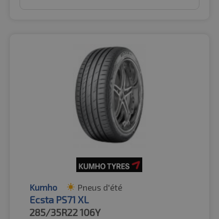
Kumho
Pneus d'été
Ecsta PS71 XL
285/35R22
106Y