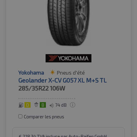
Yokohama
Pneus d'été
Geolander X-CV G057 XL M+S TL
285/35R22
106W
D
B
74 dB
Comparer les pneus
€
218.34
TVA incluse
par Auto-Raifen GmbH