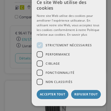
Ce site Web utilise des
cookies
C
C
68 dB
Notre site Web utilise des cookies pour
Comparer les pneus
améliorer l'expérience utilisateur. En
utilisant notre site Web, vous acceptez tous
les cookies conformément à notre Politique
€
96.41
TVA incluse
par Auto-Raifen GmbH
relative aux cookies.
En savoir plus
EN STOCK
STRICTEMENT NÉCESSAIRES
Livraison gratuite
PERFORMANCE
Détails
Panier d'achat
CIBLAGE
FONCTIONNALITÉ
NON CLASSIFIÉS
ACCEPTER TOUT
REFUSER TOUT