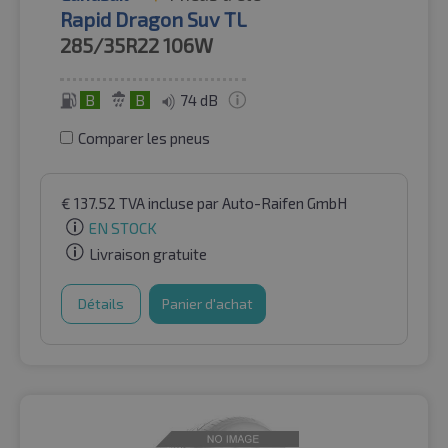
Rapid Dragon Suv TL
285/35R22
106W
B
B
74 dB
Comparer les pneus
€
137.52
TVA incluse
par Auto-Raifen GmbH
EN STOCK
Livraison gratuite
Détails
Panier d'achat