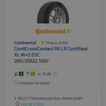
Continental
Pneus d'été
ContiCrossContact RX LR ContiSeal
XL M+S EVC
285/35R22
109Y
A
C
72 dB
Comparer les pneus
€
365.27
TVA incluse
par Auto-Raifen GmbH
PEU DE STOCK