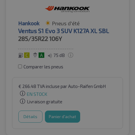
Hankook
Pneus d'été
Ventus S1 Evo 3 SUV K127A XL SBL
285/35R22
106Y
C
A
75 dB
Comparer les pneus
€
266.48
TVA incluse
par Auto-Raifen GmbH
EN STOCK
Livraison gratuite
Détails
Panier d'achat