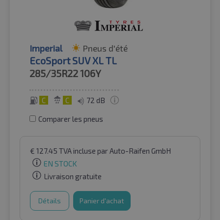
Imperial
Pneus d'été
EcoSport SUV XL TL
285/35R22
106Y
C
C
72 dB
Comparer les pneus
€
127.45
TVA incluse
par Auto-Raifen GmbH
EN STOCK
Livraison gratuite
Détails
Panier d'achat