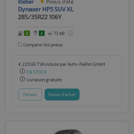
Kleber
Pneus d'été
Dynaxer HP5 SUV XL
285/35R22
106Y
B
A
73 dB
Comparer les pneus
€
220.66
TVA incluse
par Auto-Raifen GmbH
EN STOCK
Livraison gratuite
Détails
Panier d'achat