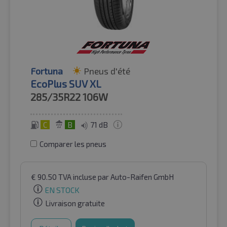
Fortuna
Pneus d'été
EcoPlus SUV XL
285/35R22
106W
C
B
71 dB
Comparer les pneus
€
90.50
TVA incluse
par Auto-Raifen GmbH
EN STOCK
Livraison gratuite