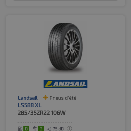
Landsail
Pneus d'été
LS588 XL
285/35ZR22
106W
B
B
75 dB