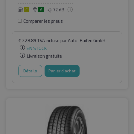
C
A
72 dB
Comparer les pneus
€
228.89
TVA incluse
par Auto-Raifen GmbH
EN STOCK
Livraison gratuite
Détails
Panier d'achat