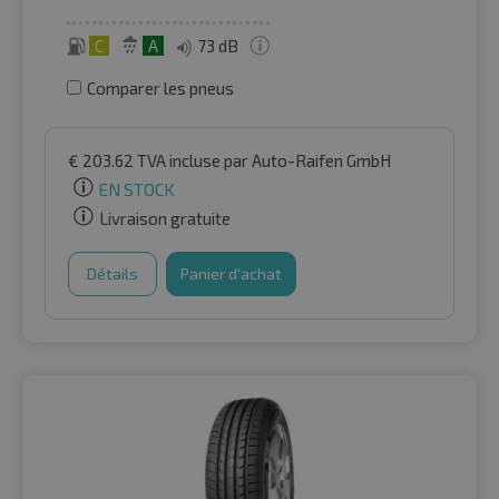
C
A
73 dB
Comparer les pneus
€
203.62
TVA incluse
par Auto-Raifen GmbH
EN STOCK
Livraison gratuite
Détails
Panier d'achat