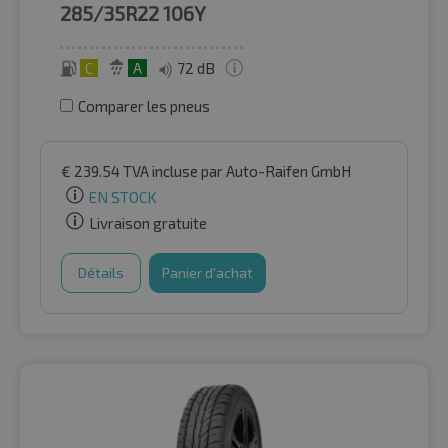
285/35R22
106Y
C
A
72 dB
Comparer les pneus
€
239.54
TVA incluse
par Auto-Raifen GmbH
EN STOCK
Livraison gratuite
Détails
Panier d'achat