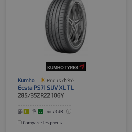
Kumho
Pneus d'été
Ecsta PS71 SUV XL TL
285/35ZR22
106Y
C
A
73 dB
Comparer les pneus