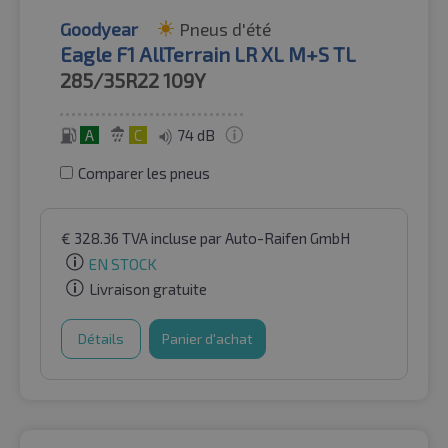
Goodyear
Pneus d'été
Eagle F1 AllTerrain LR XL M+S TL
285/35R22
109Y
A
C
74 dB
Comparer les pneus
€
328.36
TVA incluse
par Auto-Raifen GmbH
EN STOCK
Livraison gratuite
Détails
Panier d'achat