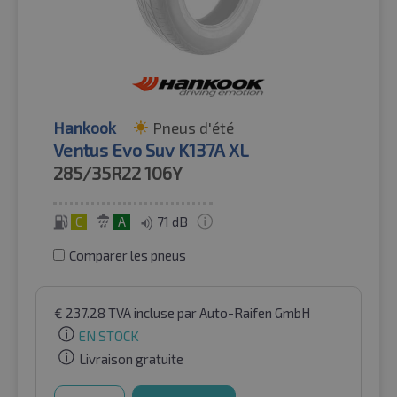
Hankook
Pneus d'été
Ventus Evo Suv K137A XL
285/35R22
106Y
C
A
71 dB
Comparer les pneus
€
237.28
TVA incluse
par Auto-Raifen GmbH
EN STOCK
Livraison gratuite