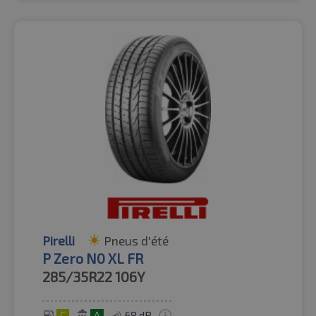
Pirelli
Pneus d'été
P Zero N0 XL FR
285/35R22
106Y
C
A
68 dB