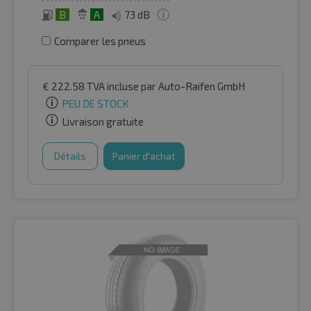
B
A
73 dB
Comparer les pneus
€
222.58
TVA incluse
par Auto-Raifen GmbH
PEU DE STOCK
Livraison gratuite
Détails
Panier d'achat