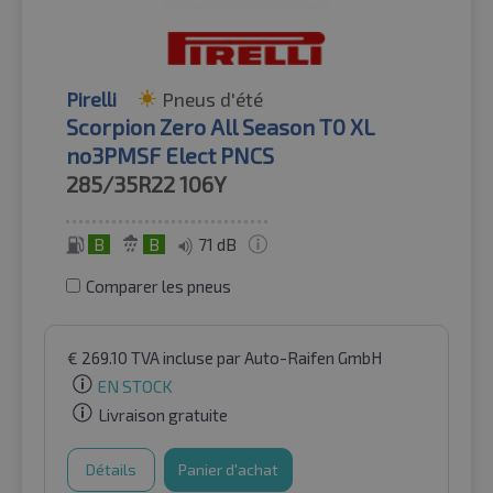
Pirelli
Pneus d'été
Scorpion Zero All Season T0 XL
no3PMSF Elect PNCS
285/35R22
106Y
B
B
71 dB
Comparer les pneus
€
269.10
TVA incluse
par Auto-Raifen GmbH
EN STOCK
Livraison gratuite
Détails
Panier d'achat