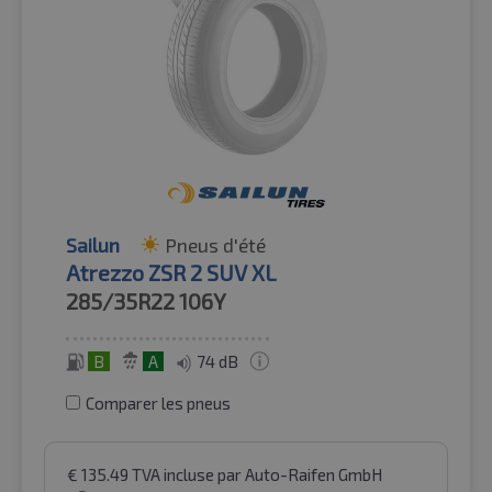
Sailun
Pneus d'été
Atrezzo ZSR 2 SUV XL
285/35R22
106Y
B
A
74 dB
Comparer les pneus
€
135.49
TVA incluse
par Auto-Raifen GmbH