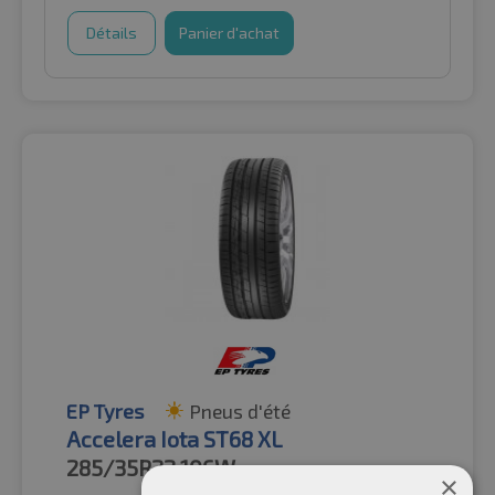
Détails
Panier d'achat
EP Tyres
Pneus d'été
Accelera Iota ST68 XL
285/35R22
106W
×