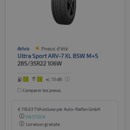
Arivo
Pneus d'été
Ultra Sport ARV-7 XL BSW M+S
285/35R22
106W
C
C
73 dB
Comparer les pneus
€
118.63
TVA incluse
par Auto-Raifen GmbH
EN STOCK
Livraison gratuite