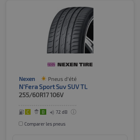
Nexen
Pneus d'été
N'Fera Sport Suv SUV TL
255/60R17
106V
C
B
72 dB
Comparer les pneus