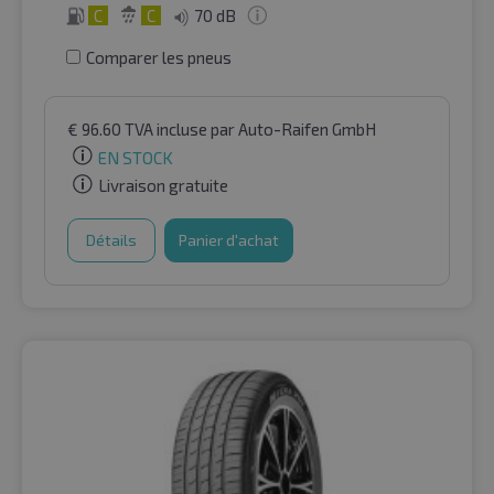
C
C
70 dB
Comparer les pneus
€
96.60
TVA incluse
par Auto-Raifen GmbH
EN STOCK
Livraison gratuite
Détails
Panier d'achat