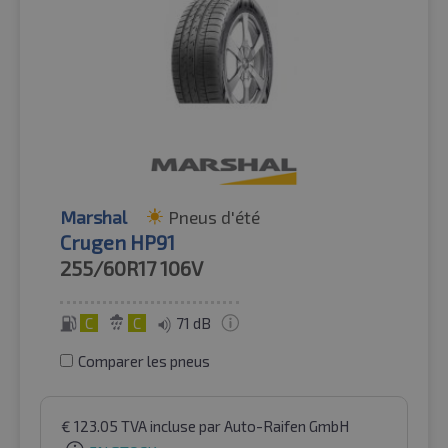
Marshal
Pneus d'été
Crugen HP91
255/60R17
106V
C
C
71 dB
Comparer les pneus
€
123.05
TVA incluse
par Auto-Raifen GmbH