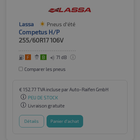
Lassa
Pneus d'été
Competus H/P
255/60R17
106V
F
B
71 dB
Comparer les pneus
€
152.77
TVA incluse
par Auto-Raifen GmbH
PEU DE STOCK
Livraison gratuite
Détails
Panier d'achat