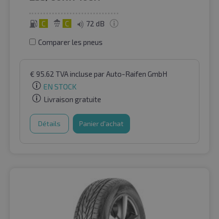
C
C
72 dB
Comparer les pneus
€
95.62
TVA incluse
par Auto-Raifen GmbH
EN STOCK
Livraison gratuite
Détails
Panier d'achat