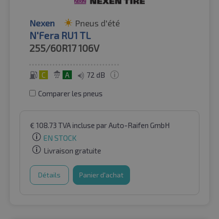
Nexen
Pneus d'été
N'Fera RU1 TL
255/60R17
106V
C
A
72 dB
Comparer les pneus
€
108.73
TVA incluse
par Auto-Raifen GmbH
EN STOCK
Livraison gratuite
Détails
Panier d'achat