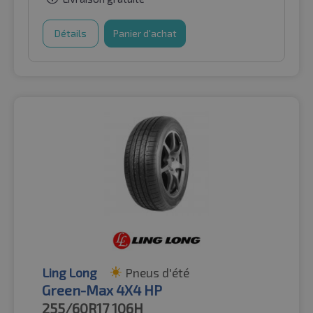
Détails
Panier d'achat
Ling Long
Pneus d'été
Green-Max 4X4 HP
255/60R17
106H