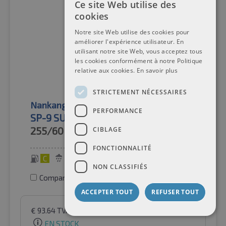
Ce site Web utilise des
cookies
Notre site Web utilise des cookies pour
améliorer l'expérience utilisateur. En
utilisant notre site Web, vous acceptez tous
les cookies conformément à notre Politique
relative aux cookies.
En savoir plus
STRICTEMENT NÉCESSAIRES
Nankang
Pneus d'été
PERFORMANCE
SP-9 SUV XL
255/60R17
110V
CIBLAGE
FONCTIONNALITÉ
C
B
73 dB
NON CLASSIFIÉS
Comparer les pneus
ACCEPTER TOUT
REFUSER TOUT
€
93.64
TVA incluse
par Auto-Raifen GmbH
EN STOCK