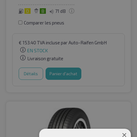
D
B
71 dB
Comparer les pneus
€
153.40
TVA incluse
par Auto-Raifen GmbH
EN STOCK
Livraison gratuite
Détails
Panier d'achat
×