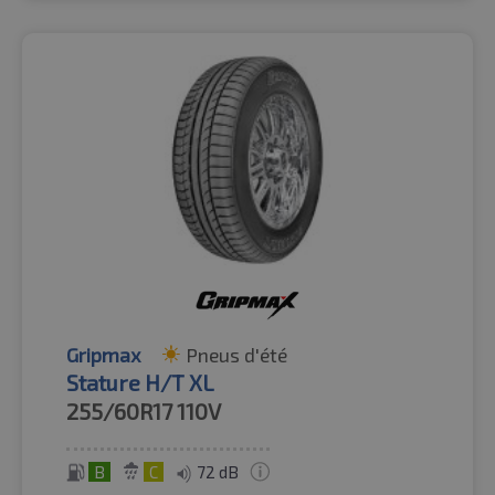
Gripmax
Pneus d'été
Stature H/T XL
255/60R17
110V
B
C
72 dB