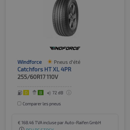
Windforce
Pneus d'été
Catchfors HT XL 4PR
255/60R17
110V
D
B
72 dB
Comparer les pneus
€
168.46
TVA incluse
par Auto-Raifen GmbH