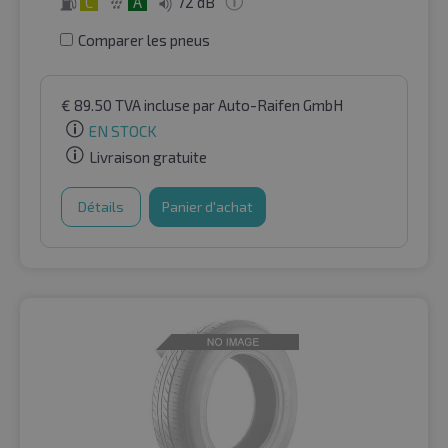
C
A
72 dB
Comparer les pneus
€
89.50
TVA incluse
par Auto-Raifen GmbH
EN STOCK
Livraison gratuite
Détails
Panier d'achat