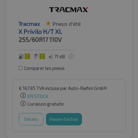
Tracmax
Pneus d'été
X Privilo H/T XL
255/60R17
110V
C
C
71 dB
Comparer les pneus
€
167.95
TVA incluse
par Auto-Raifen GmbH
EN STOCK
Livraison gratuite
Détails
Panier d'achat