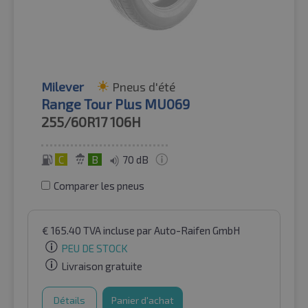
Milever
Pneus d'été
Range Tour Plus MU069
255/60R17
106H
C
B
70 dB
Comparer les pneus
€
165.40
TVA incluse
par Auto-Raifen GmbH
PEU DE STOCK
Livraison gratuite
Détails
Panier d'achat