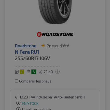
Roadstone
Pneus d'été
N Fera RU1
255/60R17
106V
C
A
72 dB
Comparer les pneus
€
113.23
TVA incluse
par Auto-Raifen GmbH
EN STOCK
Livraison gratuite