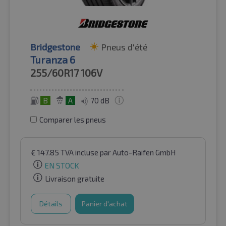
Bridgestone
Pneus d'été
Turanza 6
255/60R17
106V
B
A
70 dB
Comparer les pneus
€
147.85
TVA incluse
par Auto-Raifen GmbH
EN STOCK
Livraison gratuite
Détails
Panier d'achat