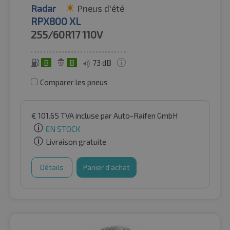
Radar
Pneus d'été
RPX800 XL
255/60R17
110V
B
B
73 dB
Comparer les pneus
€
101.65
TVA incluse
par Auto-Raifen GmbH
EN STOCK
Livraison gratuite
Détails
Panier d'achat