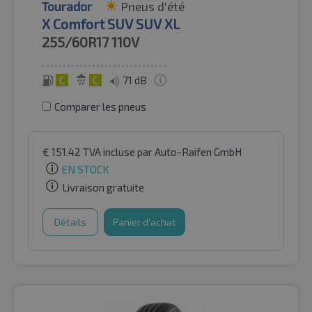
Tourador
Pneus d'été
X Comfort SUV SUV XL
255/60R17
110V
C
C
71 dB
Comparer les pneus
€
151.42
TVA incluse
par Auto-Raifen GmbH
EN STOCK
Livraison gratuite
Détails
Panier d'achat