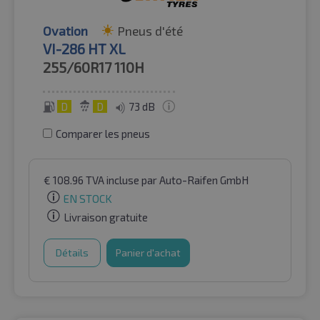
Ovation
Pneus d'été
VI-286 HT XL
255/60R17
110H
D
D
73 dB
Comparer les pneus
€
108.96
TVA incluse
par Auto-Raifen GmbH
EN STOCK
Livraison gratuite
Détails
Panier d'achat