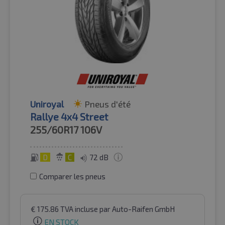
Uniroyal
Pneus d'été
Rallye 4x4 Street
255/60R17
106V
D
C
72 dB
Comparer les pneus
€
175.86
TVA incluse
par Auto-Raifen GmbH
EN STOCK