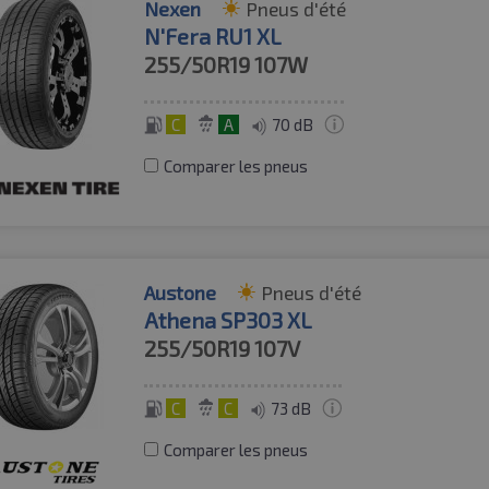
Nexen
Pneus d'été
N'Fera RU1 XL
255/50R19
107W
C
A
70 dB
Comparer les pneus
Austone
Pneus d'été
Athena SP303 XL
255/50R19
107V
C
C
73 dB
Comparer les pneus