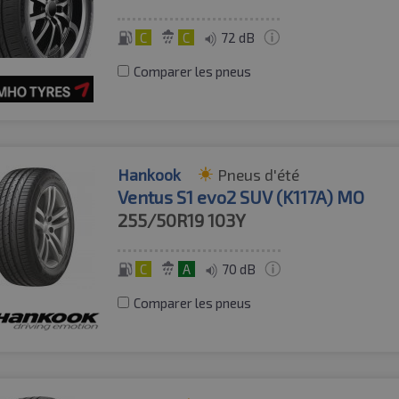
C
C
72 dB
Comparer les pneus
Hankook
Pneus d'été
Ventus S1 evo2 SUV (K117A) MO
255/50R19
103Y
C
A
70 dB
Comparer les pneus