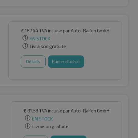
€
187.44
TVA incluse
par Auto-Raifen GmbH
EN STOCK
Livraison gratuite
Détails
Panier d'achat
€
81.53
TVA incluse
par Auto-Raifen GmbH
EN STOCK
Livraison gratuite