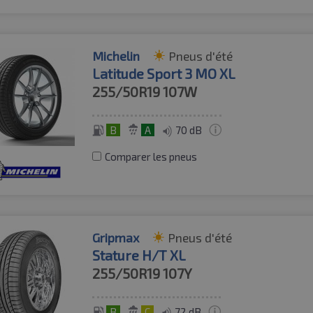
Michelin
Pneus d'été
Latitude Sport 3 MO XL
255/50R19
107W
B
A
70 dB
Comparer les pneus
Gripmax
Pneus d'été
Stature H/T XL
255/50R19
107Y
B
C
72 dB