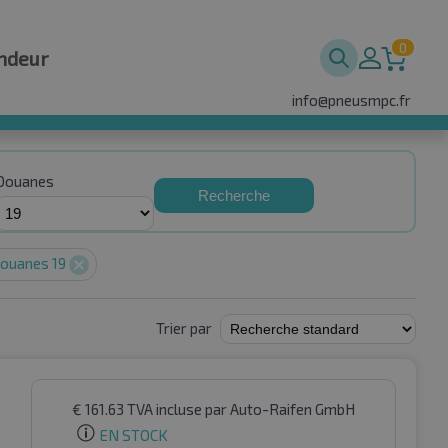
0
ndeur
info@pneusmpc.fr
Douanes
Recherche
ouanes 19
Trier par
€
161.63
TVA incluse
par Auto-Raifen GmbH
EN STOCK