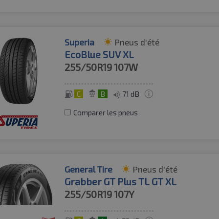
Superia
Pneus d'été
EcoBlue SUV XL
255/50R19
107W
C
B
71 dB
Comparer les pneus
General Tire
Pneus d'été
Grabber GT Plus TL GT XL
255/50R19
107Y