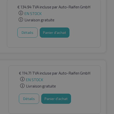
€
134.94
TVA incluse
par Auto-Raifen GmbH
EN STOCK
Livraison gratuite
Détails
Panier d'achat
€
114.71
TVA incluse
par Auto-Raifen GmbH
EN STOCK
Livraison gratuite
Détails
Panier d'achat