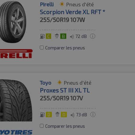
Pirelli
Pneus d'été
Scorpion Verde XL RFT *
255/50R19
107W
C
B
72 dB
Comparer les pneus
Toyo
Pneus d'été
Proxes ST III XL TL
255/50R19
107V
D
D
73 dB
Comparer les pneus