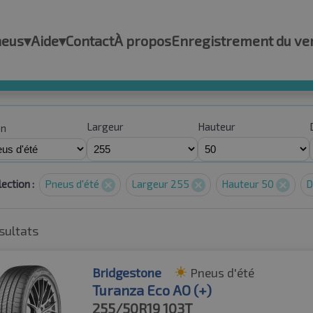
neus
▾
Aide
▾
Contact
À propos
Enregistrement du ve
Largeur
Hauteur
on
ection :
Pneus d'été
Largeur 255
Hauteur 50
D
sultats
Bridgestone
Pneus d'été
Turanza Eco AO (+)
255/50R19
103T