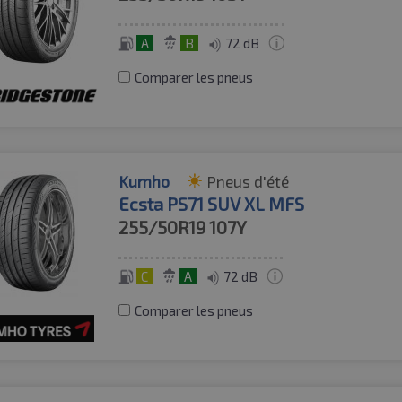
A
B
72 dB
Comparer les pneus
Kumho
Pneus d'été
Ecsta PS71 SUV XL MFS
255/50R19
107Y
C
A
72 dB
Comparer les pneus