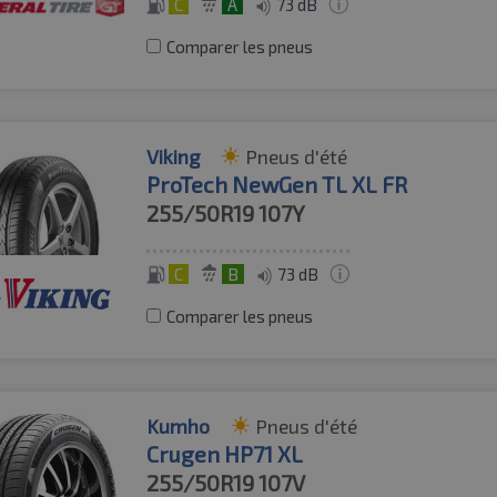
C
A
73 dB
Comparer les pneus
Viking
Pneus d'été
ProTech NewGen TL XL FR
255/50R19
107Y
C
B
73 dB
Comparer les pneus
Kumho
Pneus d'été
Crugen HP71 XL
255/50R19
107V