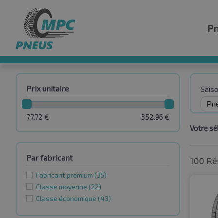
P
Prix unitaire
Sais
77.72
€
352.96
€
Votre sél
Par fabricant
100 Ré
Fabricant premium
(35)
Classe moyenne
(22)
Classe économique
(43)