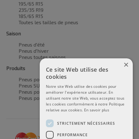
195/65 R15
235/35 R19
185/65 R15
Toutes les tailles de pneus
Saison
Pneus d'été
Pneus d'hiver
Pneus toutes saisons
×
Produits
Ce site Web utilise des
cookies
Pneus pour voitures
Pneus SUV / 4x4
Notre site Web utilise des cookies pour
Pneus pour camionnettes
améliorer l'expérience utilisateur. En
Pneus pour motos
utilisant notre site Web, vous acceptez tous
les cookies conformément à notre Politique
relative aux cookies.
En savoir plus
STRICTEMENT NÉCESSAIRES
PERFORMANCE