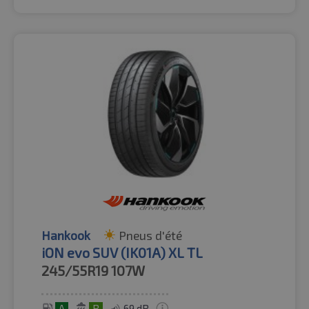
Hankook
Pneus d'été
iON evo SUV (IK01A) XL TL
245/55R19
107W
A
B
69 dB