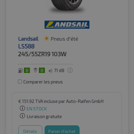
Landsail
Pneus d'été
LS588
245/55ZR19
103W
B
B
71 dB
Comparer les pneus
€
151.92
TVA incluse
par Auto-Raifen GmbH
EN STOCK
Livraison gratuite
Détails
Panier d'achat