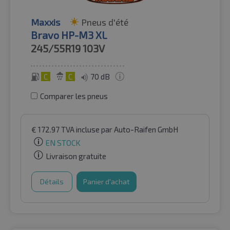
Maxxis
Pneus d'été
Bravo HP-M3 XL
245/55R19
103V
C
C
70 dB
Comparer les pneus
€
172.97
TVA incluse
par Auto-Raifen GmbH
EN STOCK
Livraison gratuite
Détails
Panier d'achat