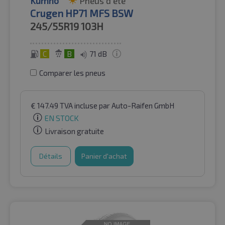
Kumho
Pneus d'été
Crugen HP71 MFS BSW
245/55R19
103H
C
B
71 dB
Comparer les pneus
€
147.49
TVA incluse
par Auto-Raifen GmbH
EN STOCK
Livraison gratuite
Détails
Panier d'achat