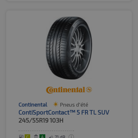
Continental
Pneus d'été
ContiSportContact™ 5 FR TL SUV
245/55R19
103H
C
A
71 dB