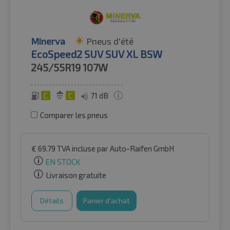
Minerva
Pneus d'été
EcoSpeed2 SUV SUV XL BSW
245/55R19
107W
C
C
71 dB
Comparer les pneus
€
69.79
TVA incluse
par Auto-Raifen GmbH
EN STOCK
Livraison gratuite
Détails
Panier d'achat