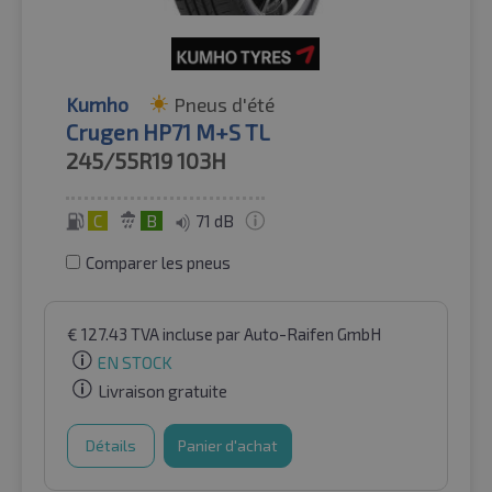
Kumho
Pneus d'été
Crugen HP71 M+S TL
245/55R19
103H
C
B
71 dB
Comparer les pneus
€
127.43
TVA incluse
par Auto-Raifen GmbH
EN STOCK
Livraison gratuite
Détails
Panier d'achat