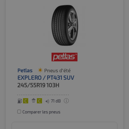
Petlas
Pneus d'été
EXPLERO / PT431 SUV
245/55R19
103H
C
C
71 dB
Comparer les pneus