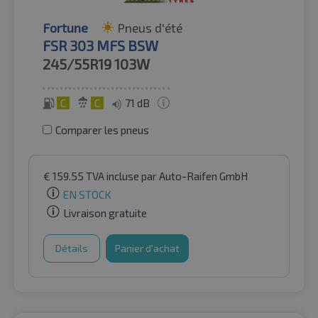
Fortune
Pneus d'été
FSR 303 MFS BSW
245/55R19
103W
C
C
71 dB
Comparer les pneus
€
159.55
TVA incluse
par Auto-Raifen GmbH
EN STOCK
Livraison gratuite
Détails
Panier d'achat