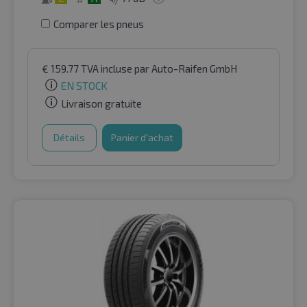
Comparer les pneus
€
159.77
TVA incluse
par Auto-Raifen GmbH
EN STOCK
Livraison gratuite
Détails
Panier d'achat