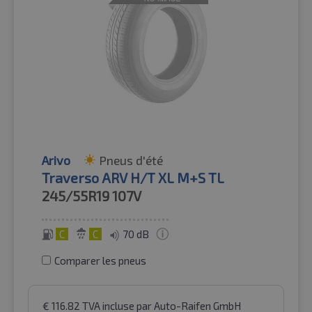
Arivo
Pneus d'été
Traverso ARV H/T XL M+S TL
245/55R19
107V
C
C
70 dB
Comparer les pneus
€
116.82
TVA incluse
par Auto-Raifen GmbH