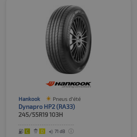
Hankook
Pneus d'été
Dynapro HP2 (RA33)
245/55R19
103H
C
D
71 dB