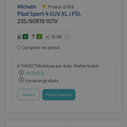
Michelin
Pneus d'été
Pilot Sport 4 SUV XL J FSL
235/60R19
107V
A
B
70 dB
Comparer les pneus
€
149.93
TVA incluse
par Auto-Raifen GmbH
EN STOCK
Livraison gratuite
Détails
Panier d'achat