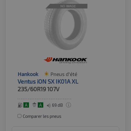
Hankook
Pneus d'été
Ventus iON SX IK01A XL
235/60R19
107V
A
A
69 dB
Comparer les pneus