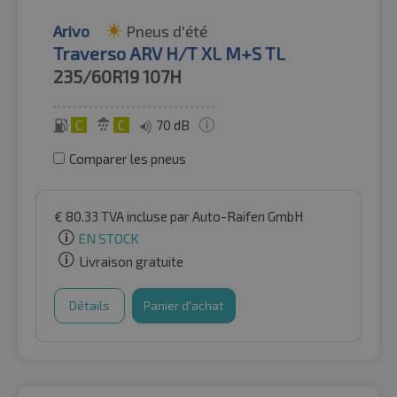
Arivo
Pneus d'été
Traverso ARV H/T XL M+S TL
235/60R19
107H
C
C
70 dB
Comparer les pneus
€
80.33
TVA incluse
par Auto-Raifen GmbH
EN STOCK
Livraison gratuite
Détails
Panier d'achat