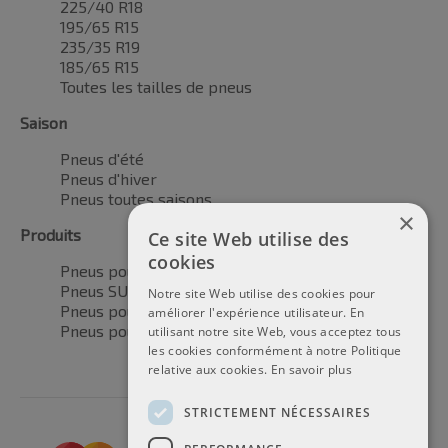
225/40 R18
195/65 R15
235/35 R19
185/65 R15
Toutes les tailles de pneus
Saison
Pneus d'été
Pneus d'hiver
Pneus toutes saisons
×
Produits
Ce site Web utilise des
cookies
Pneus pour voitures
Pneus SUV / 4x4
Notre site Web utilise des cookies pour
Pneus pour camionnettes
améliorer l'expérience utilisateur. En
Pneus pour motos
utilisant notre site Web, vous acceptez tous
les cookies conformément à notre Politique
relative aux cookies.
En savoir plus
STRICTEMENT NÉCESSAIRES