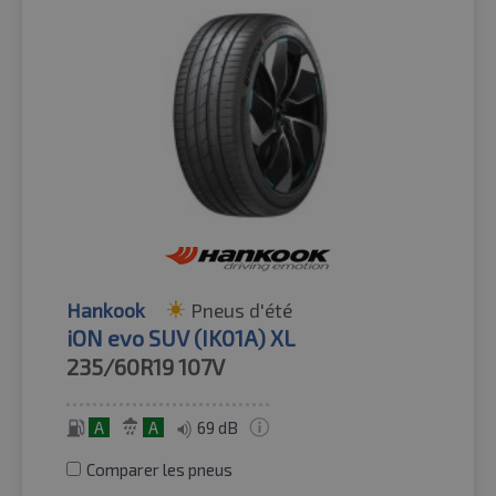
Hankook
Pneus d'été
iON evo SUV (IK01A) XL
235/60R19
107V
A
A
69 dB
Comparer les pneus