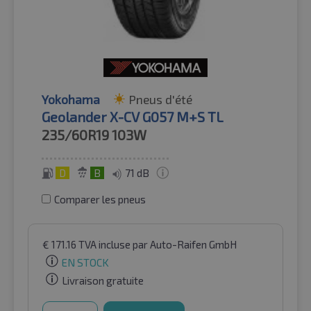
Yokohama
Pneus d'été
Geolander X-CV G057 M+S TL
235/60R19
103W
D
B
71 dB
Comparer les pneus
€
171.16
TVA incluse
par Auto-Raifen GmbH
EN STOCK
Livraison gratuite