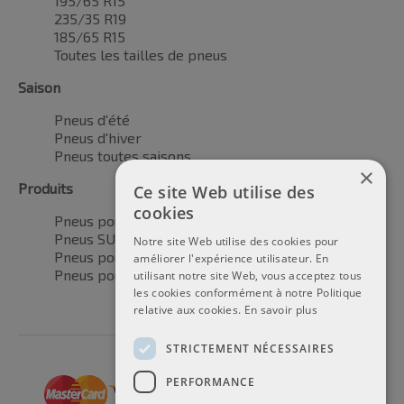
195/65 R15
235/35 R19
185/65 R15
Toutes les tailles de pneus
Saison
Pneus d'été
Pneus d'hiver
Pneus toutes saisons
×
Produits
Ce site Web utilise des
cookies
Pneus pour voitures
Pneus SUV / 4x4
Notre site Web utilise des cookies pour
Pneus pour camionnettes
améliorer l'expérience utilisateur. En
Pneus pour motos
utilisant notre site Web, vous acceptez tous
les cookies conformément à notre Politique
relative aux cookies.
En savoir plus
STRICTEMENT NÉCESSAIRES
PERFORMANCE