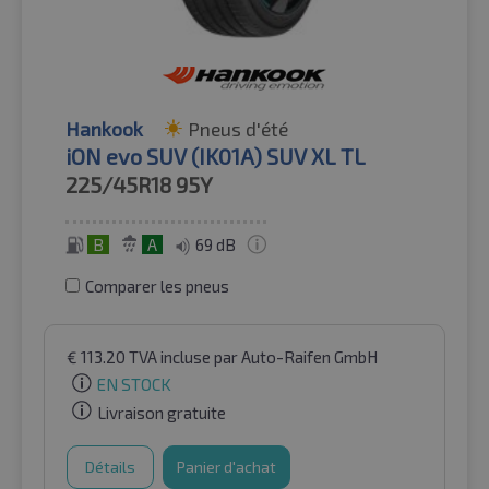
Hankook
Pneus d'été
iON evo SUV (IK01A) SUV XL TL
225/45R18
95Y
B
A
69 dB
Comparer les pneus
€
113.20
TVA incluse
par Auto-Raifen GmbH
EN STOCK
Livraison gratuite
Détails
Panier d'achat