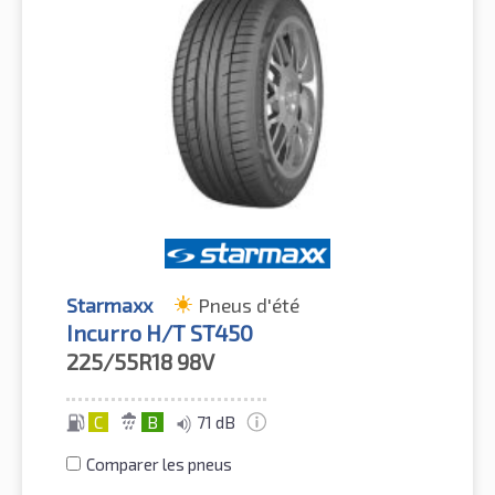
Starmaxx
Pneus d'été
Incurro H/T ST450
225/55R18
98V
C
B
71 dB
Comparer les pneus