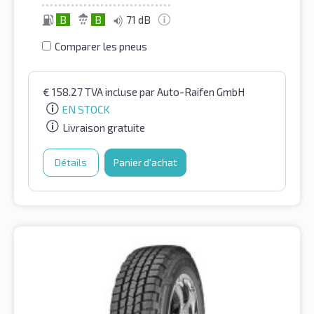
B
B
71 dB
Comparer les pneus
€
158.27
TVA incluse
par Auto-Raifen GmbH
EN STOCK
Livraison gratuite
Détails
Panier d'achat