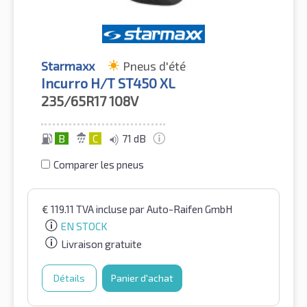
Starmaxx
Pneus d'été
Incurro H/T ST450 XL
235/65R17
108V
B
C
71 dB
Comparer les pneus
€
119.11
TVA incluse
par Auto-Raifen GmbH
EN STOCK
Livraison gratuite
Détails
Panier d'achat