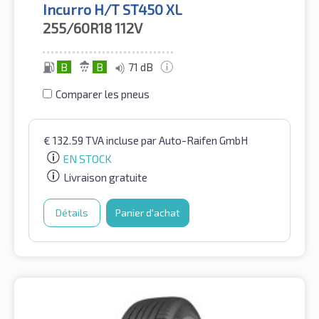
Incurro H/T ST450 XL
255/60R18
112V
B
B
71 dB
Comparer les pneus
€
132.59
TVA incluse
par Auto-Raifen GmbH
EN STOCK
Livraison gratuite
Détails
Panier d'achat