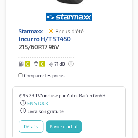
Starmaxx
Pneus d'été
Incurro H/T ST450
215/60R17
96V
C
C
71 dB
Comparer les pneus
€
95.23
TVA incluse
par Auto-Raifen GmbH
EN STOCK
Livraison gratuite
Détails
Panier d'achat