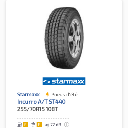
Starmaxx
Pneus d'été
Incurro A/T ST440
255/70R15
108T
E
E
72 dB