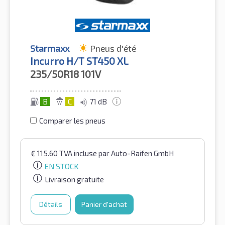
Starmaxx
Pneus d'été
Incurro H/T ST450 XL
235/50R18
101V
B
C
71 dB
Comparer les pneus
€
115.60
TVA incluse
par Auto-Raifen GmbH
EN STOCK
Livraison gratuite
Détails
Panier d'achat