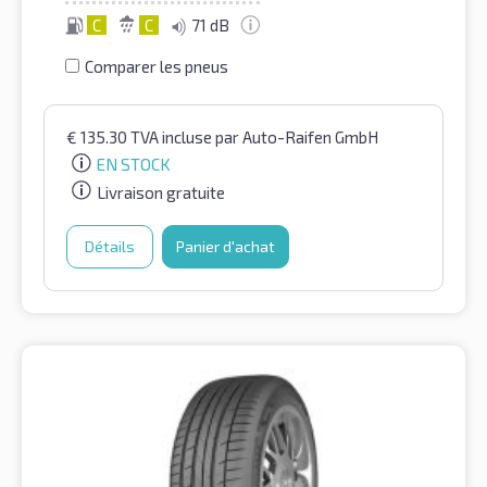
C
C
71 dB
Comparer les pneus
€
135.30
TVA incluse
par Auto-Raifen GmbH
EN STOCK
Livraison gratuite
Détails
Panier d'achat