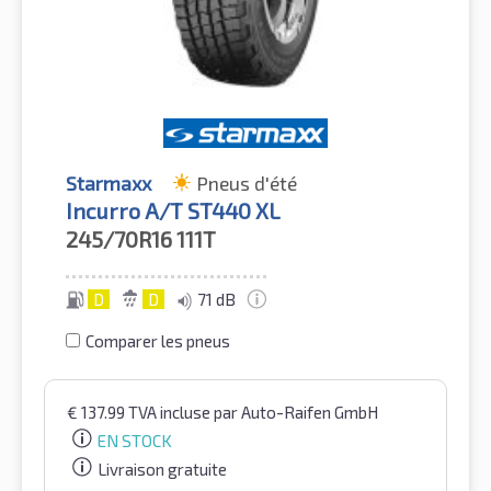
Starmaxx
Pneus d'été
Incurro A/T ST440 XL
245/70R16
111T
D
D
71 dB
Comparer les pneus
€
137.99
TVA incluse
par Auto-Raifen GmbH
EN STOCK
Livraison gratuite