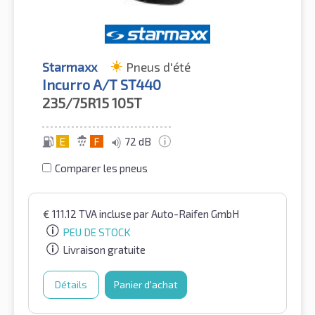
Starmaxx
Pneus d'été
Incurro A/T ST440
235/75R15
105T
E
F
72 dB
Comparer les pneus
€
111.12
TVA incluse
par Auto-Raifen GmbH
PEU DE STOCK
Livraison gratuite
Détails
Panier d'achat