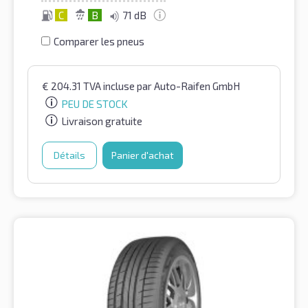
C
B
71 dB
Comparer les pneus
€
204.31
TVA incluse
par Auto-Raifen GmbH
PEU DE STOCK
Livraison gratuite
Détails
Panier d'achat