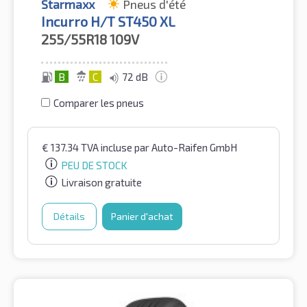
Starmaxx
Pneus d'été
Incurro H/T ST450 XL
255/55R18
109V
B
C
72 dB
Comparer les pneus
€
137.34
TVA incluse
par Auto-Raifen GmbH
PEU DE STOCK
Livraison gratuite
Détails
Panier d'achat