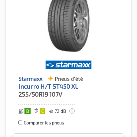
Starmaxx
Pneus d'été
Incurro H/T ST450 XL
255/50R19
107V
B
C
72 dB
Comparer les pneus