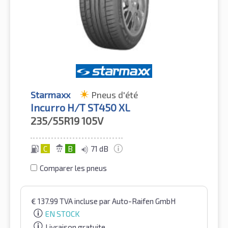
Starmaxx
Pneus d'été
Incurro H/T ST450 XL
235/55R19
105V
C
B
71 dB
Comparer les pneus
€
137.99
TVA incluse
par Auto-Raifen GmbH
EN STOCK
Livraison gratuite