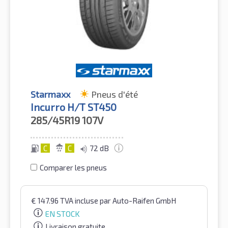
Starmaxx
Pneus d'été
Incurro H/T ST450
285/45R19
107V
C
C
72 dB
Comparer les pneus
€
147.96
TVA incluse
par Auto-Raifen GmbH
EN STOCK
Livraison gratuite