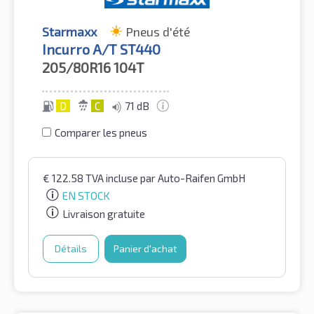
Starmaxx
Pneus d'été
Incurro A/T ST440
205/80R16
104T
D
C
71 dB
Comparer les pneus
€
122.58
TVA incluse
par Auto-Raifen GmbH
EN STOCK
Livraison gratuite
Détails
Panier d'achat