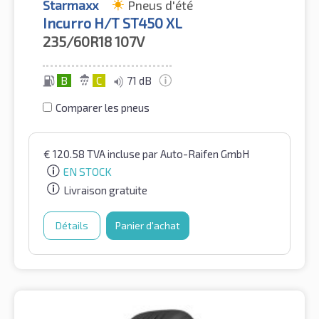
Starmaxx
Pneus d'été
Incurro H/T ST450 XL
235/60R18
107V
B
C
71 dB
Comparer les pneus
€
120.58
TVA incluse
par Auto-Raifen GmbH
EN STOCK
Livraison gratuite
Détails
Panier d'achat