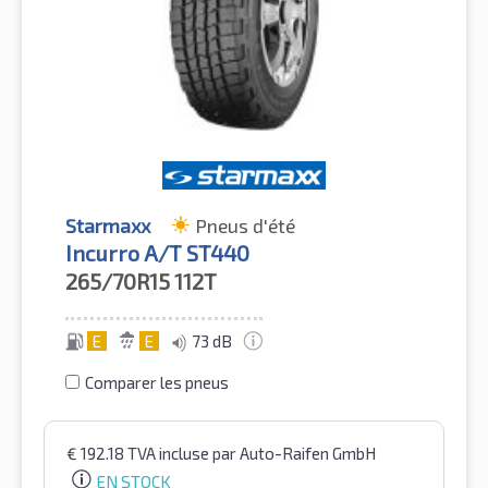
Starmaxx
Pneus d'été
Incurro A/T ST440
265/70R15
112T
E
E
73 dB
Comparer les pneus
€
192.18
TVA incluse
par Auto-Raifen GmbH
EN STOCK