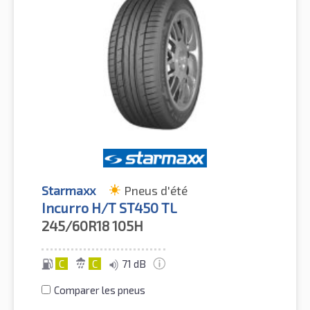
Starmaxx
Pneus d'été
Incurro H/T ST450 TL
245/60R18
105H
C
C
71 dB
Comparer les pneus