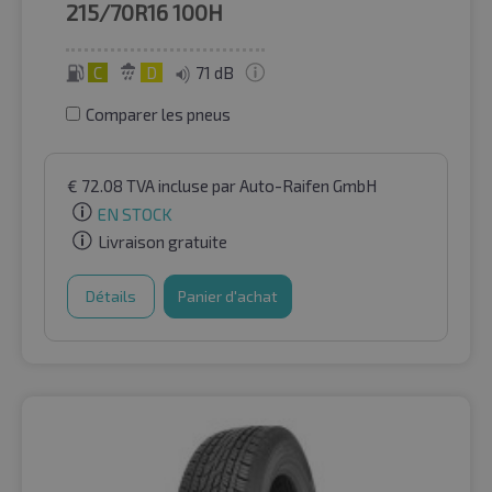
215/70R16
100H
C
D
71 dB
Comparer les pneus
€
72.08
TVA incluse
par Auto-Raifen GmbH
EN STOCK
Livraison gratuite
Détails
Panier d'achat