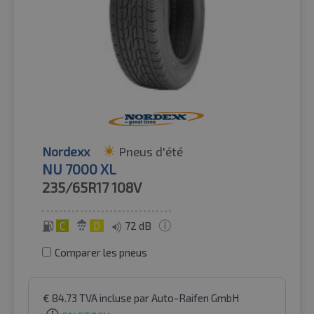
Nordexx
Pneus d'été
NU 7000 XL
235/65R17
108V
C
D
72 dB
Comparer les pneus
€
84.73
TVA incluse
par Auto-Raifen GmbH