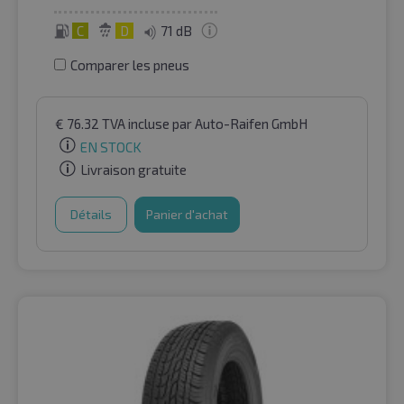
C
D
71 dB
Comparer les pneus
€
76.32
TVA incluse
par Auto-Raifen GmbH
EN STOCK
Livraison gratuite
Détails
Panier d'achat