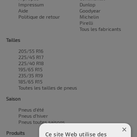
Impressum
Dunlop
Aide
Goodyear
Politique de retour
Michelin
Pirelli
Tous les fabricants
Tailles
205/55 R16
225/45 R17
225/40 R18
195/65 R15
235/35 R19
185/65 R15
Toutes les tailles de pneus
Saison
Pneus d'été
Pneus d'hiver
Pneus toutes saisons
×
Produits
Ce site Web utilise des