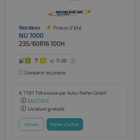
Nordexx
Pneus d'été
NU 7000
235/60R16
100H
C
D
71 dB
Comparer les pneus
€
77.87
TVA incluse
par Auto-Raifen GmbH
EN STOCK
Livraison gratuite
Détails
Panier d'achat