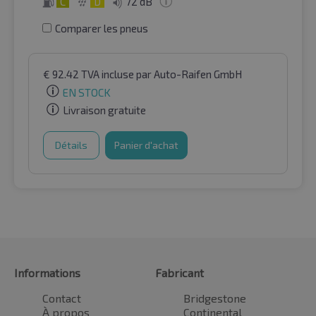
C
D
72 dB
Comparer les pneus
€
92.42
TVA incluse
par Auto-Raifen GmbH
EN STOCK
Livraison gratuite
Détails
Panier d'achat
Informations
Fabricant
Contact
Bridgestone
À propos
Continental