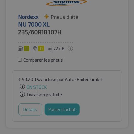
Nordexx
Pneus d'été
NU 7000 XL
235/60R18
107H
C
D
72 dB
Comparer les pneus
€
93.20
TVA incluse
par Auto-Raifen GmbH
EN STOCK
Livraison gratuite
Détails
Panier d'achat