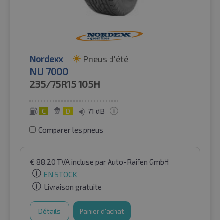
Nordexx
Pneus d'été
NU 7000
235/75R15
105H
C
D
71 dB
Comparer les pneus
€
88.20
TVA incluse
par Auto-Raifen GmbH
EN STOCK
Livraison gratuite
Détails
Panier d'achat