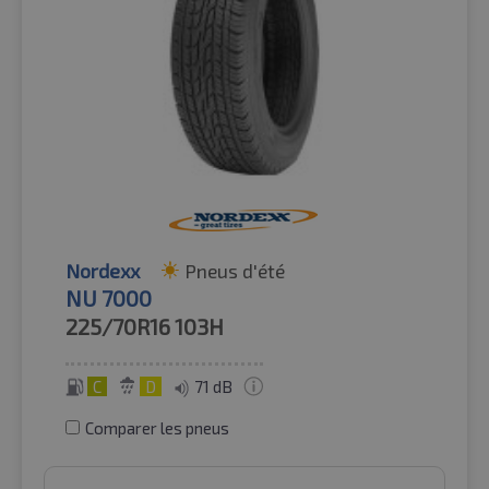
Nordexx
Pneus d'été
NU 7000
225/70R16
103H
C
D
71 dB
Comparer les pneus