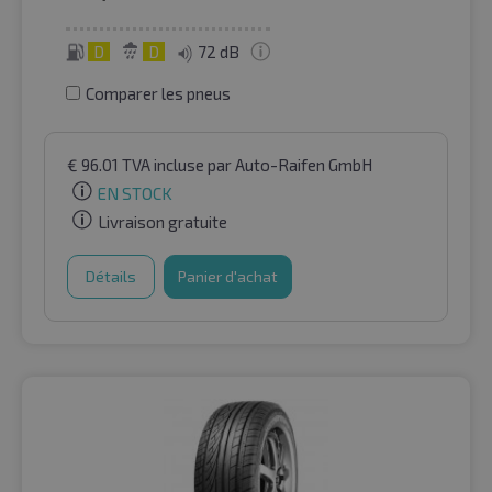
D
D
72 dB
Comparer les pneus
€
96.01
TVA incluse
par Auto-Raifen GmbH
EN STOCK
Livraison gratuite
Détails
Panier d'achat