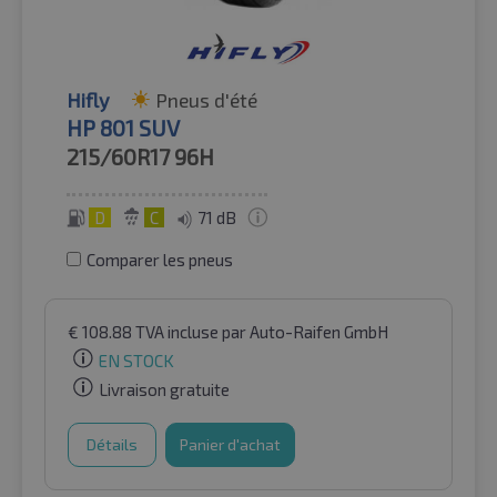
Hifly
Pneus d'été
HP 801 SUV
215/60R17
96H
D
C
71 dB
Comparer les pneus
€
108.88
TVA incluse
par Auto-Raifen GmbH
EN STOCK
Livraison gratuite
Détails
Panier d'achat