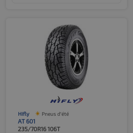
Hifly
Pneus d'été
AT 601
235/70R16
106T