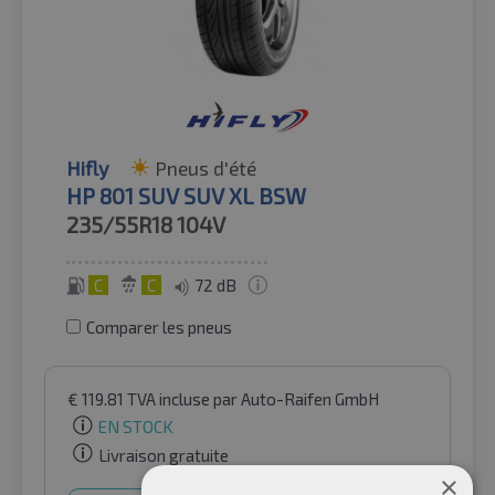
Hifly
Pneus d'été
HP 801 SUV SUV XL BSW
235/55R18
104V
C
C
72 dB
Comparer les pneus
€
119.81
TVA incluse
par Auto-Raifen GmbH
EN STOCK
Livraison gratuite
×