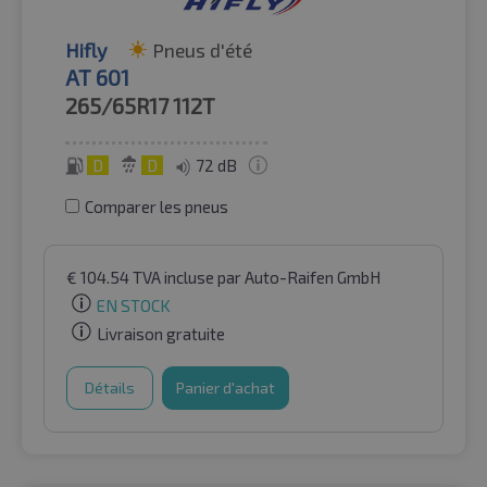
Hifly
Pneus d'été
AT 601
265/65R17
112T
D
D
72 dB
Comparer les pneus
€
104.54
TVA incluse
par Auto-Raifen GmbH
EN STOCK
Livraison gratuite
Détails
Panier d'achat