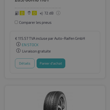
D
D
72 dB
Comparer les pneus
€
115.57
TVA incluse
par Auto-Raifen GmbH
EN STOCK
Livraison gratuite
Détails
Panier d'achat