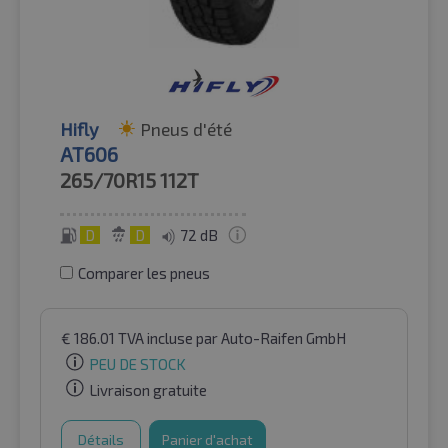
Hifly
Pneus d'été
AT606
265/70R15
112T
D
D
72 dB
Comparer les pneus
€
186.01
TVA incluse
par Auto-Raifen GmbH
PEU DE STOCK
Livraison gratuite
Détails
Panier d'achat