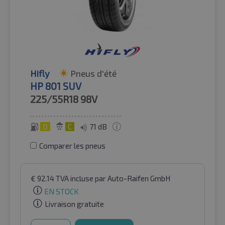
Hifly
Pneus d'été
HP 801 SUV
225/55R18
98V
D
C
71 dB
Comparer les pneus
€
92.14
TVA incluse
par Auto-Raifen GmbH
EN STOCK
Livraison gratuite