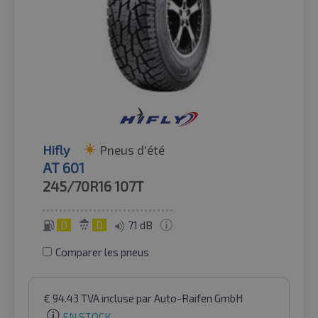
Hifly
Pneus d'été
AT 601
245/70R16
107T
D
D
71 dB
Comparer les pneus
€
94.43
TVA incluse
par Auto-Raifen GmbH
EN STOCK