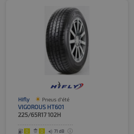
Hifly
Pneus d'été
VIGOROUS HT601
225/65R17
102H
D
D
71 dB