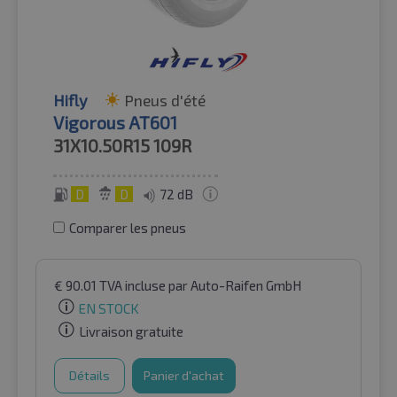
Hifly
Pneus d'été
Vigorous AT601
31X10.50R15
109R
D
D
72 dB
Comparer les pneus
€
90.01
TVA incluse
par Auto-Raifen GmbH
EN STOCK
Livraison gratuite
Détails
Panier d'achat