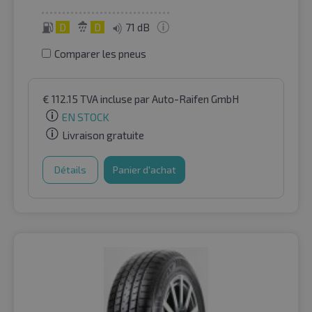
D
D
71 dB
Comparer les pneus
€
112.15
TVA incluse
par Auto-Raifen GmbH
EN STOCK
Livraison gratuite
Détails
Panier d'achat