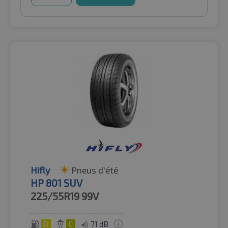
Hifly
Pneus d'été
HP 801 SUV
225/55R19
99V
D
C
71 dB