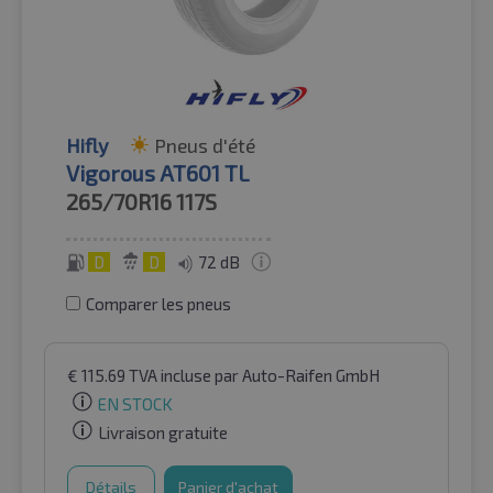
Hifly
Pneus d'été
Vigorous AT601 TL
265/70R16
117S
D
D
72 dB
Comparer les pneus
€
115.69
TVA incluse
par Auto-Raifen GmbH
EN STOCK
Livraison gratuite
Détails
Panier d'achat