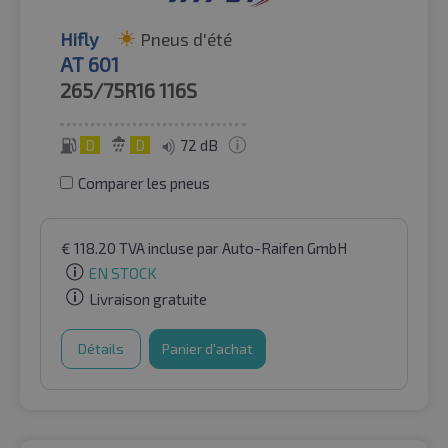
Hifly
Pneus d'été
AT 601
265/75R16
116S
D
D
72 dB
Comparer les pneus
€
118.20
TVA incluse
par Auto-Raifen GmbH
EN STOCK
Livraison gratuite
Détails
Panier d'achat