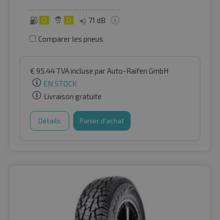
D
D
71 dB
Comparer les pneus
€
95.44
TVA incluse
par Auto-Raifen GmbH
EN STOCK
Livraison gratuite
Détails
Panier d'achat