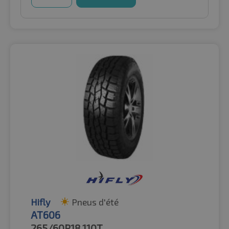
Hifly
Pneus d'été
AT606
265/60R18
110T