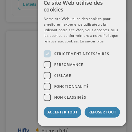
Ce site Web utilise des
Détails
Panier d'achat
cookies
Notre site Web utilise des cookies pour
améliorer l'expérience utilisateur. En
utilisant notre site Web, vous acceptez tous
les cookies conformément à notre Politique
relative aux cookies.
En savoir plus
STRICTEMENT NÉCESSAIRES
PERFORMANCE
CIBLAGE
FONCTIONNALITÉ
NON CLASSIFIÉS
ACCEPTER TOUT
REFUSER TOUT
Hifly
Pneus d'été