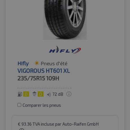
Hifly
Pneus d'été
VIGOROUS HT601 XL
235/75R15
109H
D
D
72 dB
Comparer les pneus
€
93.36
TVA incluse
par Auto-Raifen GmbH