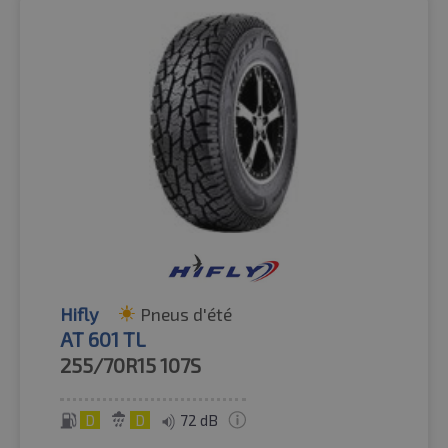
Hifly
Pneus d'été
AT 601 TL
255/70R15
107S
D
D
72 dB