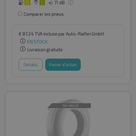
D
C
71 dB
Comparer les pneus
€
87.24
TVA incluse
par Auto-Raifen GmbH
EN STOCK
Livraison gratuite
Détails
Panier d'achat