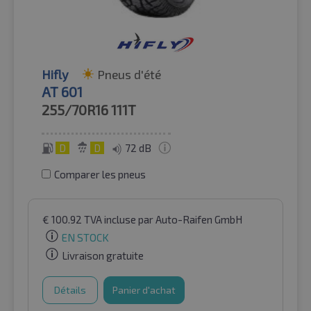
Hifly
Pneus d'été
AT 601
255/70R16
111T
D
D
72 dB
Comparer les pneus
€
100.92
TVA incluse
par Auto-Raifen GmbH
EN STOCK
Livraison gratuite
Détails
Panier d'achat