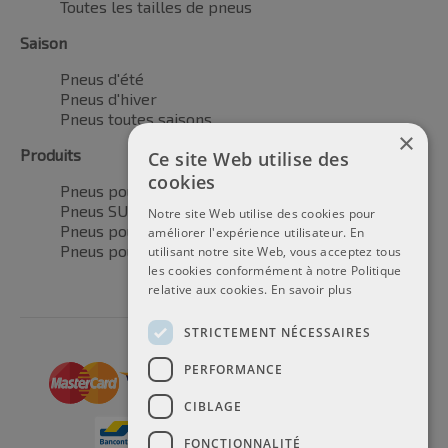
Toutes les tailles de pneus
Saison
Pneus d'été
Pneus d'hiver
Pneus toutes saisons
×
Produits
Ce site Web utilise des
cookies
Pneus pour voitures
Pneus SUV / 4x4
Notre site Web utilise des cookies pour
Pneus pour camionnettes
améliorer l'expérience utilisateur. En
Pneus pour motos
utilisant notre site Web, vous acceptez tous
les cookies conformément à notre Politique
relative aux cookies.
En savoir plus
STRICTEMENT NÉCESSAIRES
PERFORMANCE
CIBLAGE
FONCTIONNALITÉ