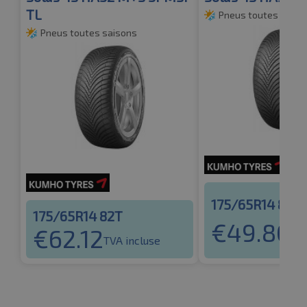
TL
Pneus toutes saiso
Pneus toutes saisons
175/65R14 86H
175/65R14 82T
€
49.80
€
62.12
TVA
TVA incluse