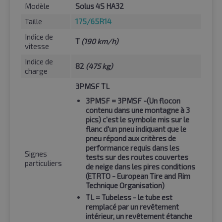
Modèle
Solus 4S HA32
Taille
175/65R14
Indice de
T
(190 km/h)
vitesse
Indice de
82
(475 kg)
charge
3PMSF TL
3PMSF
= 3PMSF -(Un flocon
contenu dans une montagne à 3
pics) c'est le symbole mis sur le
flanc d'un pneu indiquant que le
pneu répond aux critères de
performance requis dans les
Signes
tests sur des routes couvertes
particuliers
de neige dans les pires conditions
(ETRTO - European Tire and Rim
Technique Organisation)
TL
= Tubeless - le tube est
remplacé par un revêtement
intérieur, un revêtement étanche