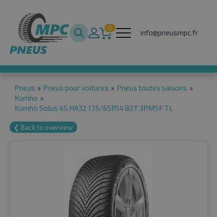
0
info@pneusmpc.fr
Pneus
»
Pneus pour voitures
»
Pneus toutes saisons
»
Kumho
»
Kumho Solus 4S HA32 175/65R14 82T 3PMSF TL
❮ Back to overview