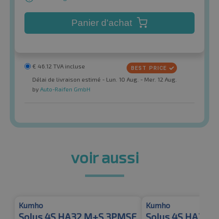
Panier d'achat
€
46.12
TVA incluse
Délai de livraison estimé - Lun. 10 Aug. - Mer. 12 Aug.
by
Auto-Raifen GmbH
voir aussi
Kumho
Kumho
Solus 4S HA32 M+S 3PMSF
Solus 4S HA32 