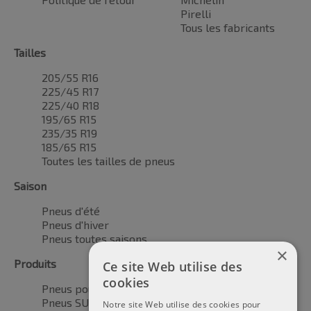
Pirelli
Tous les fabricants
Tailles
205/55 R16
225/45 R17
225/40 R18
195/65 R15
235/35 R19
185/65 R15
Toutes les tailles de pneus
Saison
Pneus d'été
Pneus d'hiver
Pneus toutes saisons
×
Produits
Ce site Web utilise des
cookies
Pneus pour voitures
Pneus SUV / 4x4
Notre site Web utilise des cookies pour