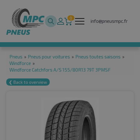
0
info@pneusmpc.fr
Pneus
»
Pneus pour voitures
»
Pneus toutes saisons
»
Windforce
»
Windforce Catchfors A/S 155/80R13 79T 3PMSF
❮ Back to overview