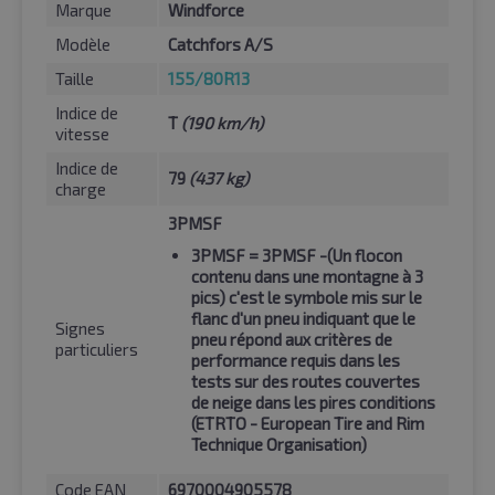
Marque
Windforce
Modèle
Catchfors A/S
Taille
155/80R13
Indice de
T
(190 km/h)
vitesse
Indice de
79
(437 kg)
charge
3PMSF
3PMSF
= 3PMSF -(Un flocon
contenu dans une montagne à 3
pics) c'est le symbole mis sur le
flanc d'un pneu indiquant que le
Signes
pneu répond aux critères de
particuliers
performance requis dans les
tests sur des routes couvertes
de neige dans les pires conditions
(ETRTO - European Tire and Rim
Technique Organisation)
Code EAN
6970004905578