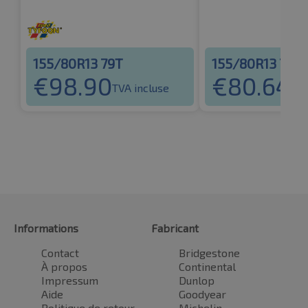
155/80R13 79T
155/80R13 79T
€
98.90
€
80.64
TVA incluse
TVA
Informations
Fabricant
Contact
Bridgestone
À propos
Continental
Impressum
Dunlop
Aide
Goodyear
Politique de retour
Michelin