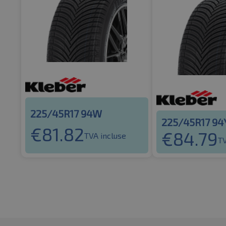
225/45R17 94W
225/45R17 94
€
81.82
€
84.79
TVA incluse
TV