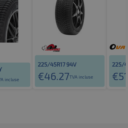
225/45R17 94V
225/4
Y
€
46.27
€
51
TVA incluse
A incluse