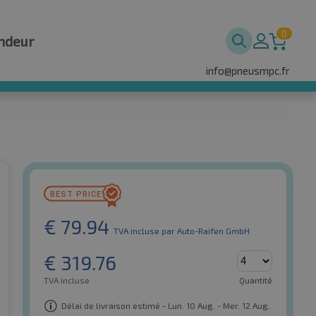
0
ndeur
info@pneusmpc.fr
€
79.94
TVA incluse
par Auto-Raifen GmbH
€
319.76
TVA incluse
Quantité
Délai de livraison estimé - Lun. 10 Aug. - Mer. 12 Aug.