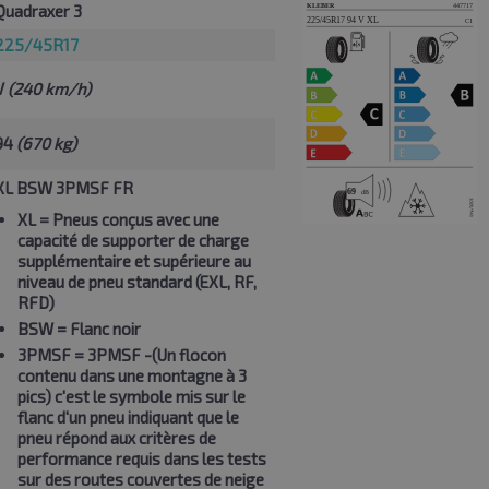
Quadraxer 3
225/45R17
V
(240 km/h)
94
(670 kg)
XL BSW 3PMSF FR
XL
= Pneus conçus avec une
capacité de supporter de charge
supplémentaire et supérieure au
niveau de pneu standard (EXL, RF,
RFD)
BSW
= Flanc noir
3PMSF
= 3PMSF -(Un flocon
contenu dans une montagne à 3
pics) c'est le symbole mis sur le
flanc d'un pneu indiquant que le
pneu répond aux critères de
performance requis dans les tests
sur des routes couvertes de neige