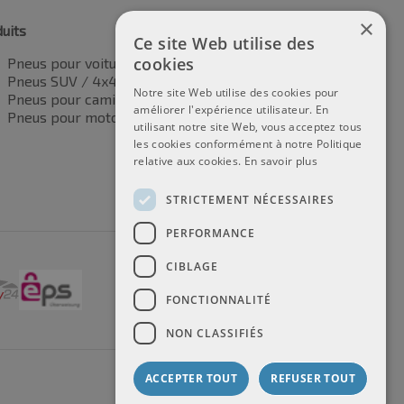
×
uits
Ce site Web utilise des
cookies
Pneus pour voitures
Pneus SUV / 4x4
Notre site Web utilise des cookies pour
Pneus pour camionnettes
améliorer l'expérience utilisateur. En
Pneus pour motos
utilisant notre site Web, vous acceptez tous
les cookies conformément à notre Politique
relative aux cookies.
En savoir plus
STRICTEMENT NÉCESSAIRES
PERFORMANCE
CIBLAGE
FONCTIONNALITÉ
NON CLASSIFIÉS
ACCEPTER TOUT
REFUSER TOUT