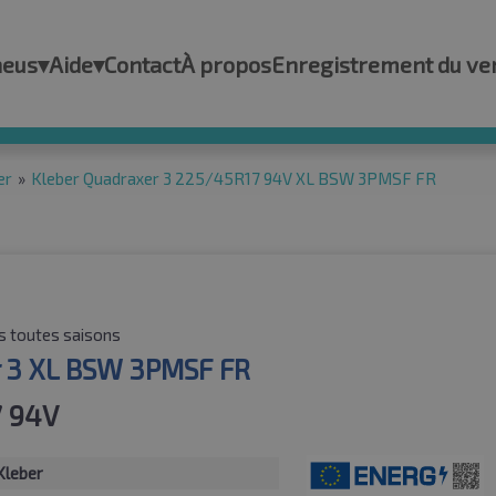
neus
▾
Aide
▾
Contact
À propos
Enregistrement du ve
er
»
Kleber Quadraxer 3 225/45R17 94V XL BSW 3PMSF FR
 toutes saisons
 3 XL BSW 3PMSF FR
7 94V
Kleber