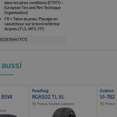
dans les pires conditions (ETRTO -
European Tire and Rim Technique
Organisation)
FR
= Talon du pneu. Placage en
caoutchouc sur le bord extérieur
du pneu (FLS, MFS, FP)
3528704477173
 aussi
Roadhog
Ovation
L BSW
RGAS02 TL XL
VI-782 
Pneus toutes saisons
Pneus 
sons