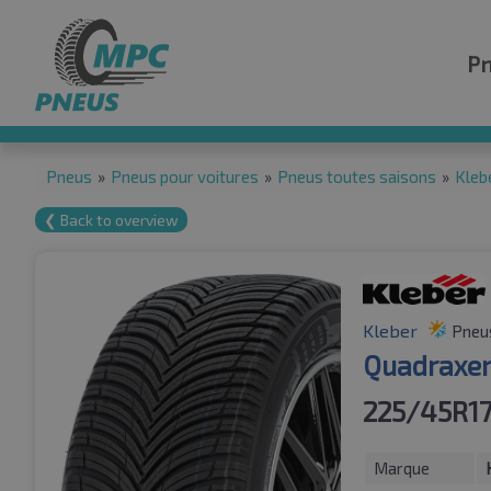
P
Pneus
»
Pneus pour voitures
»
Pneus toutes saisons
»
Kleb
❮ Back to overview
Kleber
Pneus
Quadraxer
225/45R1
Marque