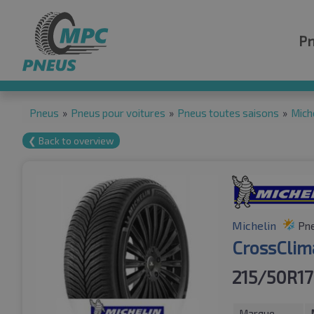
P
Pneus
»
Pneus pour voitures
»
Pneus toutes saisons
»
Mich
❮ Back to overview
Michelin
Pne
CrossClim
215/50R1
Marque