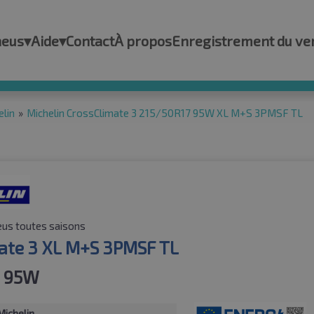
neus
▾
Aide
▾
Contact
À propos
Enregistrement du ve
elin
»
Michelin CrossClimate 3 215/50R17 95W XL M+S 3PMSF TL
us toutes saisons
ate 3 XL M+S 3PMSF TL
7 95W
Michelin