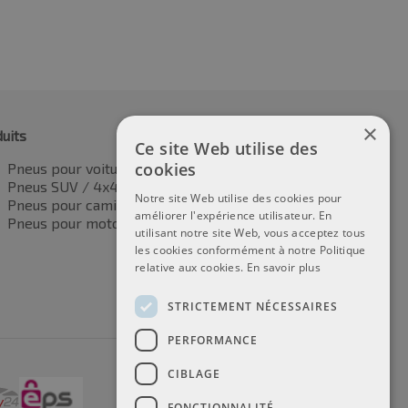
×
uits
Ce site Web utilise des
cookies
Pneus pour voitures
Pneus SUV / 4x4
Notre site Web utilise des cookies pour
Pneus pour camionnettes
améliorer l'expérience utilisateur. En
Pneus pour motos
utilisant notre site Web, vous acceptez tous
les cookies conformément à notre Politique
relative aux cookies.
En savoir plus
STRICTEMENT NÉCESSAIRES
PERFORMANCE
CIBLAGE
FONCTIONNALITÉ