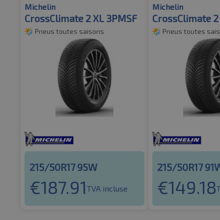
Michelin
Michelin
CrossClimate 2 XL 3PMSF
CrossClimate 
Pneus toutes saisons
Pneus toutes sai
215/50R17 95W
215/50R17 91
€
187.91
€
149.18
TVA incluse