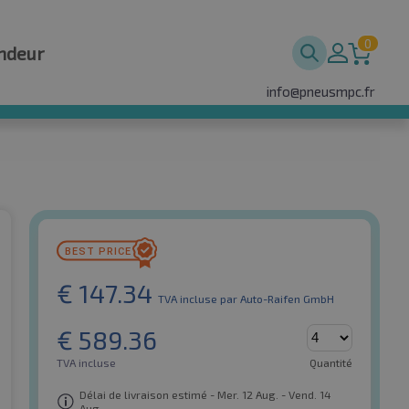
0
ndeur
info@pneusmpc.fr
€
147.34
TVA incluse
par Auto-Raifen GmbH
€
589.36
TVA incluse
Quantité
Délai de livraison estimé - Mer. 12 Aug. - Vend. 14
Aug.