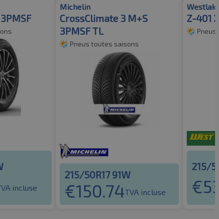
Michelin
Westlak
2 3PMSF
CrossClimate 3 M+S
Z-401 
3PMSF TL
sons
Pneus 
Pneus toutes saisons
W
215/5
215/50R17 91W
€
5
€
150.74
TVA incluse
TVA incluse