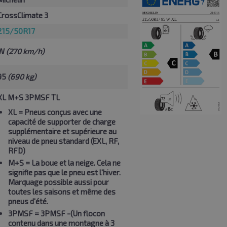
CrossClimate 3
215/50R17
W
(270 km/h)
95
(690 kg)
XL M+S 3PMSF TL
XL
= Pneus conçus avec une
capacité de supporter de charge
supplémentaire et supérieure au
niveau de pneu standard (EXL, RF,
RFD)
M+S
= La boue et la neige. Cela ne
signifie pas que le pneu est l'hiver.
Marquage possible aussi pour
toutes les saisons et même des
pneus d'été.
3PMSF
= 3PMSF -(Un flocon
contenu dans une montagne à 3