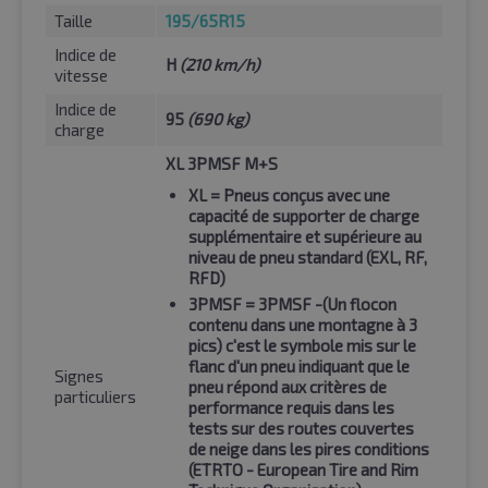
Taille
195/65R15
Indice de
H
(210 km/h)
vitesse
Indice de
95
(690 kg)
charge
XL 3PMSF M+S
XL
= Pneus conçus avec une
capacité de supporter de charge
supplémentaire et supérieure au
niveau de pneu standard (EXL, RF,
RFD)
3PMSF
= 3PMSF -(Un flocon
contenu dans une montagne à 3
pics) c'est le symbole mis sur le
flanc d'un pneu indiquant que le
Signes
pneu répond aux critères de
particuliers
performance requis dans les
tests sur des routes couvertes
de neige dans les pires conditions
(ETRTO - European Tire and Rim