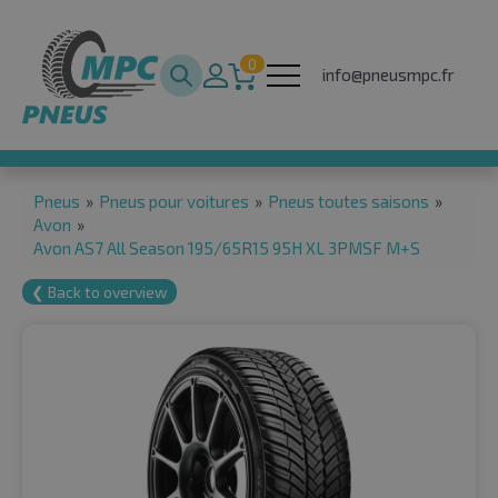
0
info@pneusmpc.fr
Pneus
»
Pneus pour voitures
»
Pneus toutes saisons
»
Avon
»
Avon AS7 All Season 195/65R15 95H XL 3PMSF M+S
❮ Back to overview