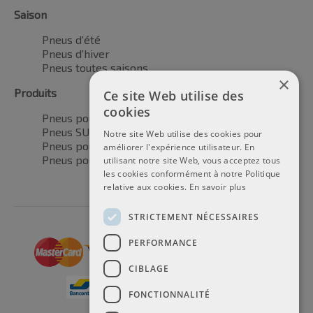
Saison
Pneus d'été
Pneus d'hiver
Pneus toutes saisons
×
Produits
Ce site Web utilise des
cookies
Pneus pour voitures
Pneus SUV / 4x4
Notre site Web utilise des cookies pour
Pneus pour camionnettes
améliorer l'expérience utilisateur. En
Pneus pour motos
utilisant notre site Web, vous acceptez tous
les cookies conformément à notre Politique
relative aux cookies.
En savoir plus
STRICTEMENT NÉCESSAIRES
PERFORMANCE
CIBLAGE
FONCTIONNALITÉ