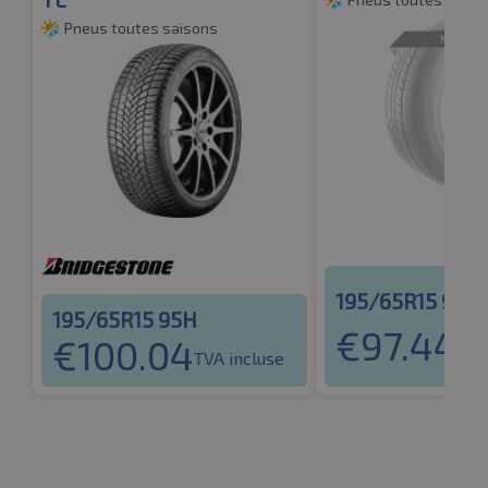
Pneus toutes saisons
195/65R15 95H
195/65R15 95H
€
97.44
€
100.04
TVA
TVA incluse