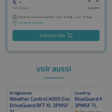
€
-
TVA incluse
Quantité
Délai de livraison estimé - Lun. 10 Aug. - Lun. 10 Aug.
Livraison gratuite
Indisponible
voir aussi
Bridgestone
Goodtrip
Weather Control A005 Evo
BlueGuard AS X
DriveGuard RFT XL 3PMSF
3PMSF TL
TL
Pneus toutes saiso