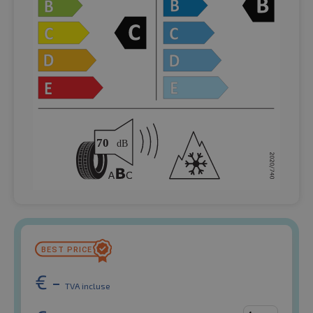
€
-
TVA incluse