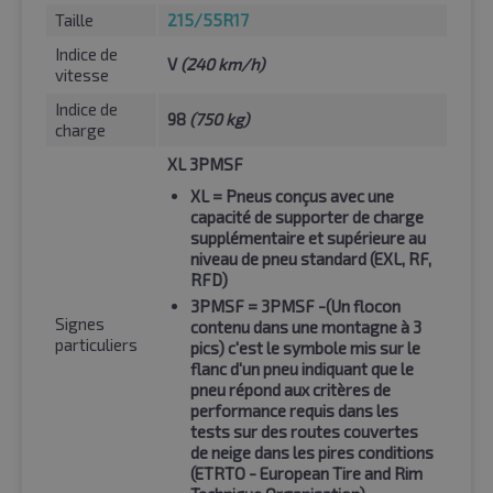
Taille
215/55R17
Indice de
V
(240 km/h)
vitesse
Indice de
98
(750 kg)
charge
XL 3PMSF
XL
= Pneus conçus avec une
capacité de supporter de charge
supplémentaire et supérieure au
niveau de pneu standard (EXL, RF,
RFD)
3PMSF
= 3PMSF -(Un flocon
Signes
contenu dans une montagne à 3
particuliers
pics) c'est le symbole mis sur le
flanc d'un pneu indiquant que le
pneu répond aux critères de
performance requis dans les
tests sur des routes couvertes
de neige dans les pires conditions
(ETRTO - European Tire and Rim