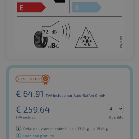
€
64.91
TVA incluse
par Auto-Raifen GmbH
€
259.64
TVA incluse
Quantité
Délai de livraison estimé - Jeu. 13 Aug. - v 18 Aug.
Livraison gratuite