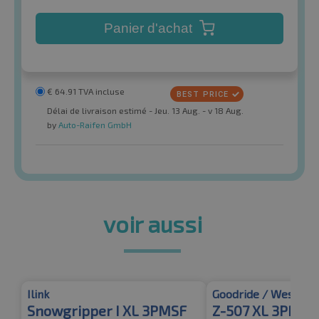
Panier d'achat
€
64.91
TVA incluse
Délai de livraison estimé - Jeu. 13 Aug. - v 18 Aug.
by
Auto-Raifen GmbH
voir aussi
Ilink
Goodride / Westlake
Snowgripper I XL 3PMSF
Z-507 XL 3PMSF