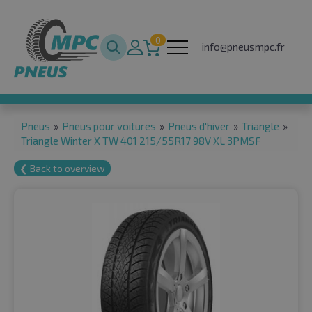
0
info@pneusmpc.fr
Pneus
»
Pneus pour voitures
»
Pneus d'hiver
»
Triangle
»
Triangle Winter X TW 401 215/55R17 98V XL 3PMSF
❮ Back to overview