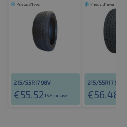
Pneus d'hiver
Pneus d'hiver
215/55R17 98V
215/55R17 98V
€
55.52
€
56.48
TVA incluse
TVA