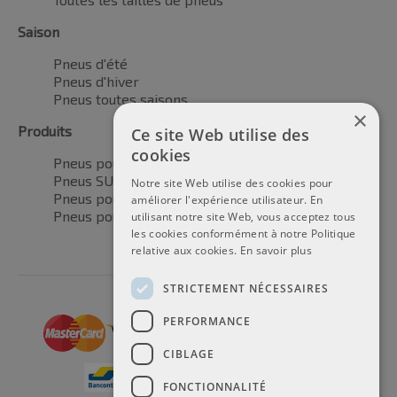
Saison
Pneus d'été
Pneus d'hiver
Pneus toutes saisons
×
Produits
Ce site Web utilise des
cookies
Pneus pour voitures
Pneus SUV / 4x4
Notre site Web utilise des cookies pour
Pneus pour camionnettes
améliorer l'expérience utilisateur. En
Pneus pour motos
utilisant notre site Web, vous acceptez tous
les cookies conformément à notre Politique
relative aux cookies.
En savoir plus
STRICTEMENT NÉCESSAIRES
PERFORMANCE
CIBLAGE
FONCTIONNALITÉ