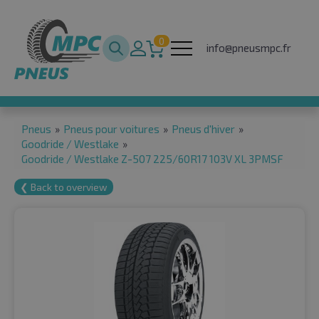
0
info@pneusmpc.fr
Pneus
»
Pneus pour voitures
»
Pneus d'hiver
»
Goodride / Westlake
»
Goodride / Westlake Z-507 225/60R17 103V XL 3PMSF
❮ Back to overview