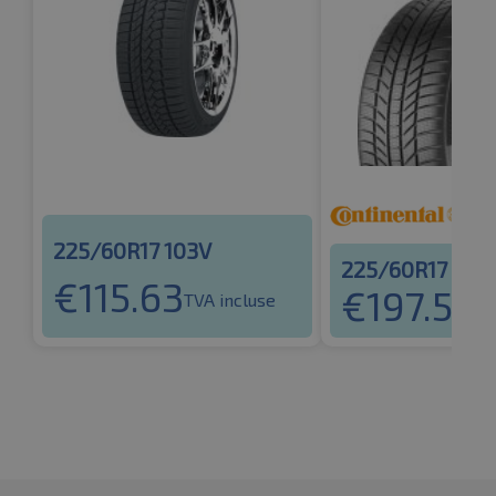
225/60R17 103V
225/60R17 103
€
115.63
€
197.52
TVA incluse
TV