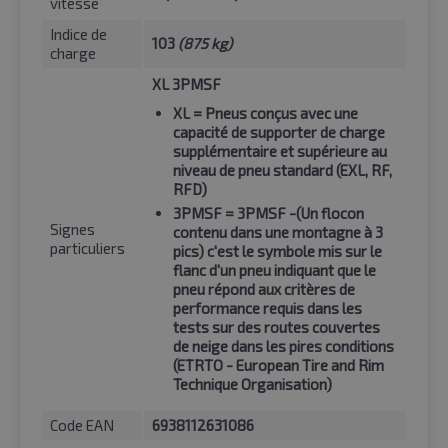
vitesse
Indice de
103
(875 kg)
charge
XL 3PMSF
XL
= Pneus conçus avec une
capacité de supporter de charge
supplémentaire et supérieure au
niveau de pneu standard (EXL, RF,
RFD)
3PMSF
= 3PMSF -(Un flocon
Signes
contenu dans une montagne à 3
particuliers
pics) c'est le symbole mis sur le
flanc d'un pneu indiquant que le
pneu répond aux critères de
performance requis dans les
tests sur des routes couvertes
de neige dans les pires conditions
(ETRTO - European Tire and Rim
Technique Organisation)
Code EAN
6938112631086