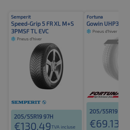
Semperit
Fortuna
Speed-Grip 5 FR XL M+S
Gowin UHP3 XL
3PMSF TL EVC
Pneus d'hiver
Pneus d'hiver
205/55R19 97V
205/55R19 97H
€
69.13
€
130.49
TVA 
TVA incluse