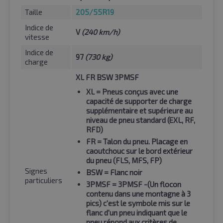
Taille
205/55R19
Indice de
V
(240 km/h)
vitesse
Indice de
97
(730 kg)
charge
XL FR BSW 3PMSF
XL
= Pneus conçus avec une
capacité de supporter de charge
supplémentaire et supérieure au
niveau de pneu standard (EXL, RF,
RFD)
FR
= Talon du pneu. Placage en
caoutchouc sur le bord extérieur
du pneu (FLS, MFS, FP)
Signes
BSW
= Flanc noir
particuliers
3PMSF
= 3PMSF -(Un flocon
contenu dans une montagne à 3
pics) c'est le symbole mis sur le
flanc d'un pneu indiquant que le
pneu répond aux critères de