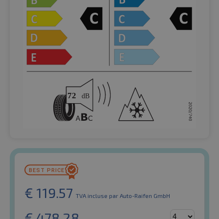
€
119.57
TVA incluse
par Auto-Raifen GmbH
€
478.28