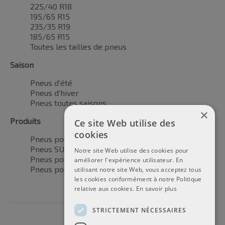
225/40 R18
195/65 R15
235/35 R19
185/65 R15
Toutes les tailles de pneus
Saison
Pneus d'été
Pneus d'hiver
Pneus toutes saisons
×
Produits
Ce site Web utilise des
cookies
Pneus pour voitures
Pneus SUV / 4x4
Notre site Web utilise des cookies pour
Pneus pour camionnettes
améliorer l'expérience utilisateur. En
Pneus pour motos
utilisant notre site Web, vous acceptez tous
les cookies conformément à notre Politique
relative aux cookies.
En savoir plus
STRICTEMENT NÉCESSAIRES