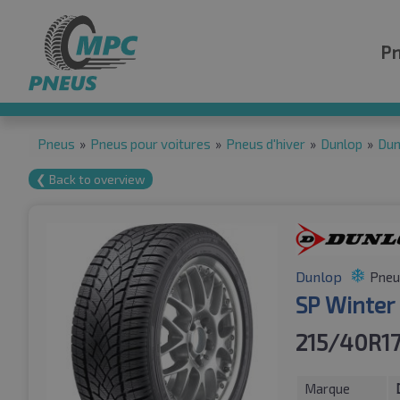
P
Pneus
»
Pneus pour voitures
»
Pneus d'hiver
»
Dunlop
»
Dun
❮ Back to overview
Dunlop
Pneus
SP Winter
215/40R17
Marque