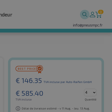
0
ndeur
info@pneusmpc.fr
€
146.35
TVA incluse
par Auto-Raifen GmbH
€
585.40
TVA incluse
Quantité
Délai de livraison estimé - v 11 Aug. - Jeu. 13 Aug.