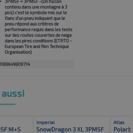
3PMSF
= 3PMSF -(Un flocon
contenu dans une montagne à 3
pics) c'est le symbole mis sur le
flanc d'un pneu indiquant que le
pneu répond aux critères de
performance requis dans les tests
sur des routes couvertes de neige
dans les pires conditions (ETRTO -
European Tire and Rim Technique
Organisation)
3188649809714
 aussi
Imperial
Atlas
MSF M+S
SnowDragon 3 XL 3PMSF
Polarb