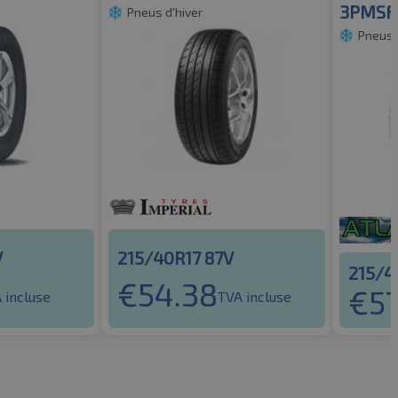
3PMSF
Pneus d'hiver
Pneus 
V
215/40R17 87V
215/4
€
54.38
€
57
 incluse
TVA incluse