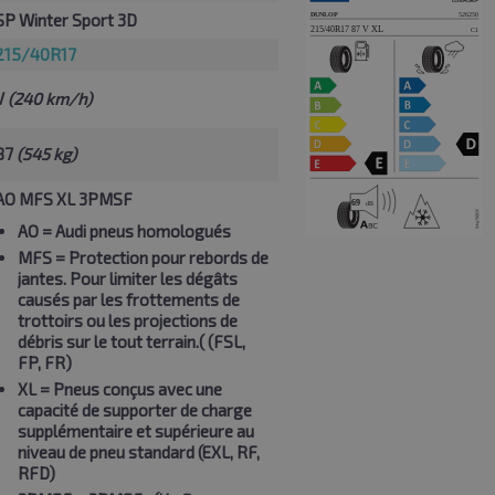
SP Winter Sport 3D
215/40R17
V
(240 km/h)
87
(545 kg)
AO MFS XL 3PMSF
AO
= Audi pneus homologués
MFS
= Protection pour rebords de
jantes. Pour limiter les dégâts
causés par les frottements de
trottoirs ou les projections de
débris sur le tout terrain.( (FSL,
FP, FR)
XL
= Pneus conçus avec une
capacité de supporter de charge
supplémentaire et supérieure au
niveau de pneu standard (EXL, RF,
RFD)