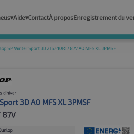
neus
▾
Aide
▾
Contact
À propos
Enregistrement du ve
lop SP Winter Sport 3D 215/40R17 87V AO MFS XL 3PMSF
 d'hiver
 Sport 3D AO MFS XL 3PMSF
 87V
Dunlop