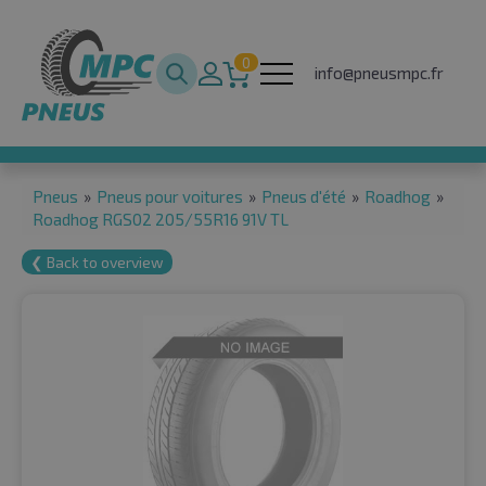
0
info@pneusmpc.fr
Pneus
»
Pneus pour voitures
»
Pneus d'été
»
Roadhog
»
Roadhog RGS02 205/55R16 91V TL
❮ Back to overview