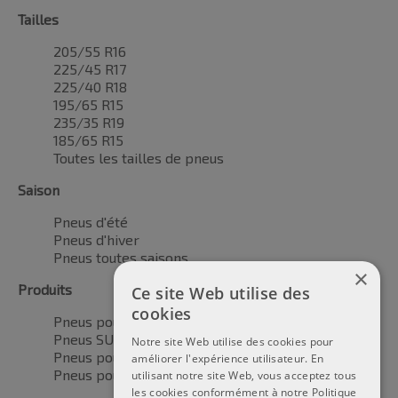
Tailles
205/55 R16
225/45 R17
225/40 R18
195/65 R15
235/35 R19
185/65 R15
Toutes les tailles de pneus
Saison
Pneus d'été
Pneus d'hiver
Pneus toutes saisons
×
Produits
Ce site Web utilise des
cookies
Pneus pour voitures
Pneus SUV / 4x4
Notre site Web utilise des cookies pour
Pneus pour camionnettes
améliorer l'expérience utilisateur. En
Pneus pour motos
utilisant notre site Web, vous acceptez tous
les cookies conformément à notre Politique