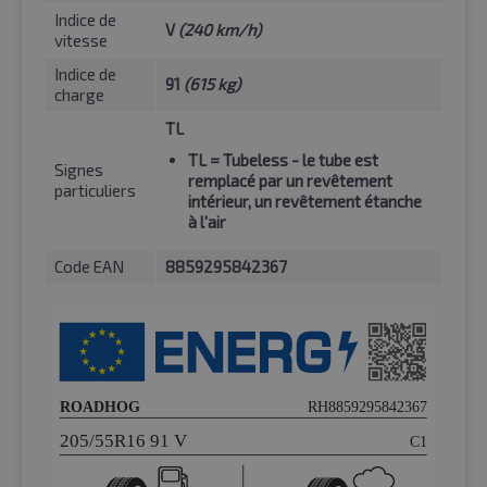
Indice de
V
(240 km/h)
vitesse
Indice de
91
(615 kg)
charge
TL
TL
= Tubeless - le tube est
Signes
remplacé par un revêtement
particuliers
intérieur, un revêtement étanche
à l'air
Code EAN
8859295842367