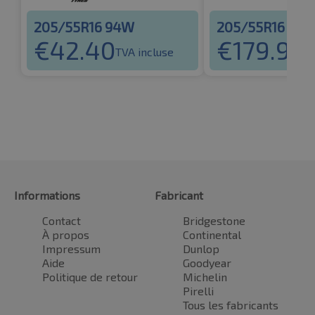
205/55R16 94W
205/55R16 91V
€
42.40
€
179.98
TVA incluse
T
Informations
Fabricant
Contact
Bridgestone
À propos
Continental
Impressum
Dunlop
Aide
Goodyear
Politique de retour
Michelin
Pirelli
Tous les fabricants