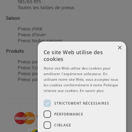
185/65 R15
Toutes les tailles de pneus
Saison
Pneus d'été
Pneus d'hiver
Pneus toutes saisons
×
Produits
Ce site Web utilise des
cookies
Pneus pour voitures
Pneus SUV / 4x4
Notre site Web utilise des cookies pour
Pneus pour camionnettes
améliorer l'expérience utilisateur. En
Pneus pour motos
utilisant notre site Web, vous acceptez tous
les cookies conformément à notre Politique
relative aux cookies.
En savoir plus
STRICTEMENT NÉCESSAIRES
PERFORMANCE
CIBLAGE