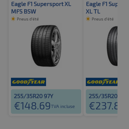
Eagle F1 Supersport XL
Eagle F1 Supers
MFS BSW
XL TL
Pneus d'été
Pneus d'été
255/35R20 97Y
255/35R20 97Y
€
148.69
€
237.83
TVA incluse
T