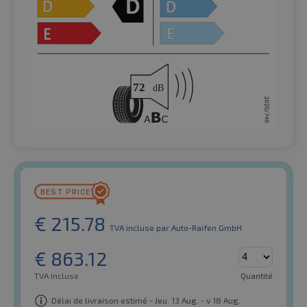
€
215.78
TVA incluse
par Auto-Raifen GmbH
€
863.12
TVA incluse
Quantité
Délai de livraison estimé - Jeu. 13 Aug. - v 18 Aug.