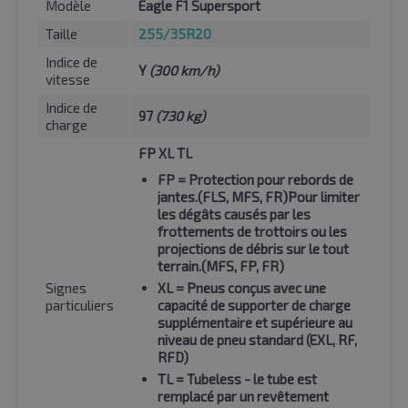
Modèle
Eagle F1 Supersport
Taille
255/35R20
Indice de
Y
(300 km/h)
vitesse
Indice de
97
(730 kg)
charge
FP XL TL
FP
= Protection pour rebords de
jantes.(FLS, MFS, FR)Pour limiter
les dégâts causés par les
frottements de trottoirs ou les
projections de débris sur le tout
terrain.(MFS, FP, FR)
Signes
XL
= Pneus conçus avec une
particuliers
capacité de supporter de charge
supplémentaire et supérieure au
niveau de pneu standard (EXL, RF,
RFD)
TL
= Tubeless - le tube est
remplacé par un revêtement