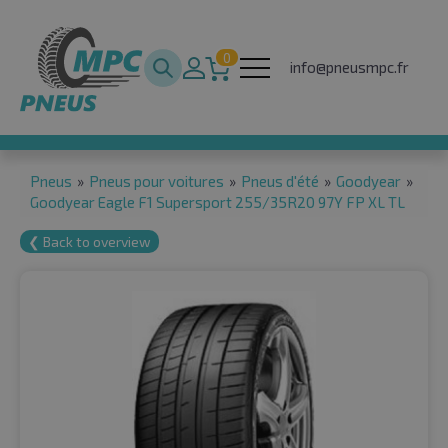
0
info@pneusmpc.fr
Pneus
»
Pneus pour voitures
»
Pneus d'été
»
Goodyear
»
Goodyear Eagle F1 Supersport 255/35R20 97Y FP XL TL
❮ Back to overview