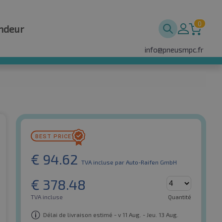
0
ndeur
info@pneusmpc.fr
€
94.62
TVA incluse
par Auto-Raifen GmbH
€
378.48
TVA incluse
Quantité
Délai de livraison estimé - v 11 Aug. - Jeu. 13 Aug.