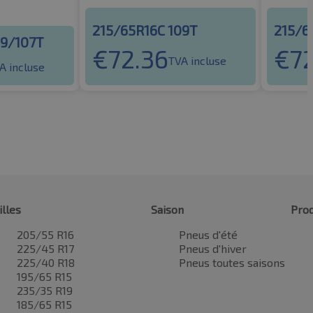
215/65R16C 109T
215/6
09/107T
€
72.36
€
7
TVA incluse
A incluse
illes
Saison
Prod
205/55 R16
Pneus d'été
225/45 R17
Pneus d'hiver
225/40 R18
Pneus toutes saisons
195/65 R15
235/35 R19
185/65 R15