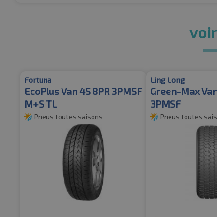
voir
Fortuna
Ling Long
EcoPlus Van 4S 8PR 3PMSF
Green-Max Van
M+S TL
3PMSF
Pneus toutes saisons
Pneus toutes sai