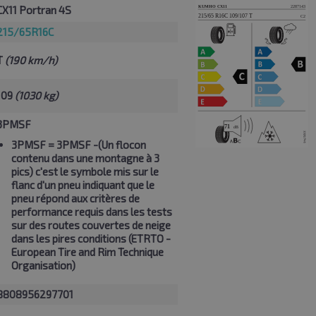
CX11 Portran 4S
215/65R16C
T
(190 km/h)
109
(1030 kg)
3PMSF
3PMSF
= 3PMSF -(Un flocon
contenu dans une montagne à 3
pics) c'est le symbole mis sur le
flanc d'un pneu indiquant que le
pneu répond aux critères de
performance requis dans les tests
sur des routes couvertes de neige
dans les pires conditions (ETRTO -
European Tire and Rim Technique
Organisation)
8808956297701