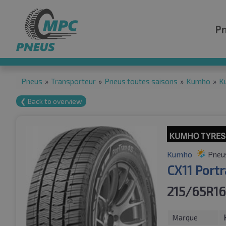
P
Pneus
»
Transporteur
»
Pneus toutes saisons
»
Kumho
»
K
❮ Back to overview
Kumho
Pneus
CX11 Port
215/65R16
Marque