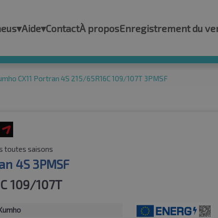
neus
▾
Aide
▾
Contact
À propos
Enregistrement du ve
umho CX11 Portran 4S 215/65R16C 109/107T 3PMSF
 toutes saisons
ran 4S 3PMSF
C 109/107T
Kumho