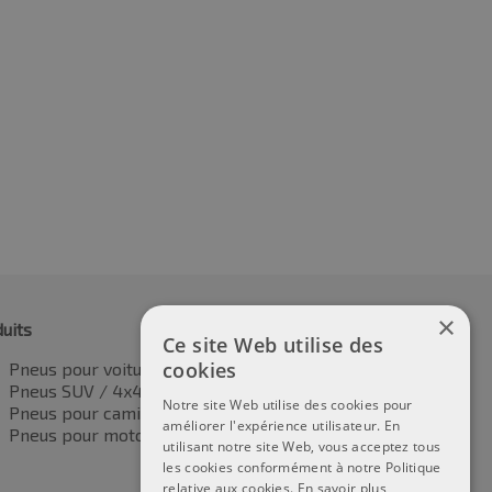
5R16C 109/107T
215/65R16C 109T
2.84
€
73.64
TVA incluse
TVA incluse
×
uits
Ce site Web utilise des
cookies
Pneus pour voitures
Pneus SUV / 4x4
Notre site Web utilise des cookies pour
Pneus pour camionnettes
améliorer l'expérience utilisateur. En
Pneus pour motos
utilisant notre site Web, vous acceptez tous
les cookies conformément à notre Politique
relative aux cookies.
En savoir plus