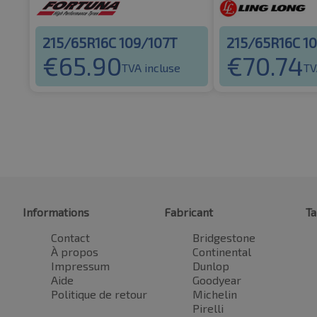
215/65R16C 109/107T
215/65R16C 1
€
65.90
€
70.74
TVA incluse
TV
Informations
Fabricant
Ta
Contact
Bridgestone
À propos
Continental
Impressum
Dunlop
Aide
Goodyear
Politique de retour
Michelin
Pirelli