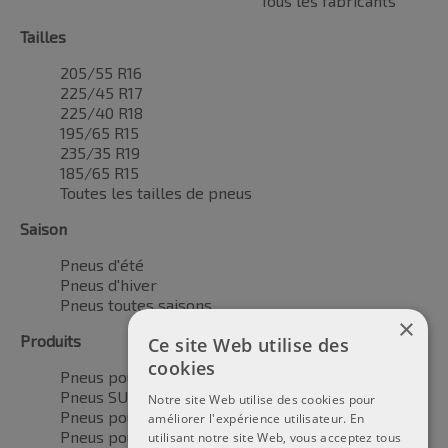
Tous les fabricants
Tailles
205/55 R16
225/45 R17
225/40 R18
195/65 R15
235/35 R19
185/65 R15
Toutes les tailles de pneus
Saison
Pneus d'été
Pneus d'hiver
Pneus toutes saisons
×
Produits
Ce site Web utilise des
cookies
Pneus pour voitures
Pneus SUV / 4x4
Notre site Web utilise des cookies pour
Pneus pour camionnettes
améliorer l'expérience utilisateur. En
Pneus pour motos
utilisant notre site Web, vous acceptez tous