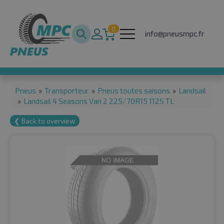
0
info@pneusmpc.fr
Pneus
»
Transporteur
»
Pneus toutes saisons
»
Landsail
»
Landsail 4 Seasons Van 2 225/70R15 112S TL
❮ Back to overview