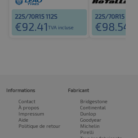
225/70R15 112S
225/70R15 112S
€
92.41
€
98.54
TVA incluse
TVA
Informations
Fabricant
Contact
Bridgestone
À propos
Continental
Impressum
Dunlop
Aide
Goodyear
Politique de retour
Michelin
Pirelli