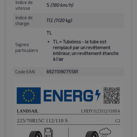
Indice de
S
(180 km/h)
vitesse
Indice de
112
(1120 kg)
charge
TL
TL
= Tubeless - le tube est
Signes
remplacé par un revêtement
particuliers
intérieur, un revêtement étanche
à l'air
Code EAN
6921109075581