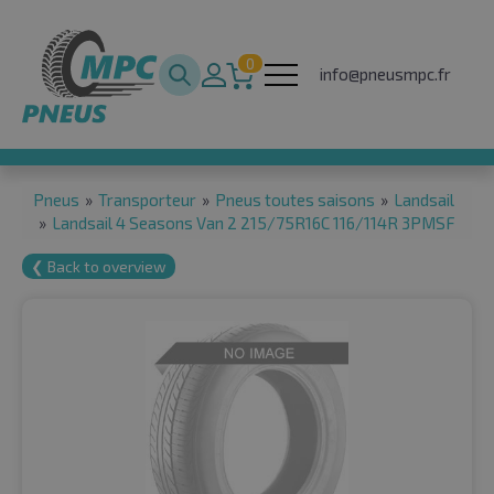
0
info@pneusmpc.fr
Pneus
»
Transporteur
»
Pneus toutes saisons
»
Landsail
»
Landsail 4 Seasons Van 2 215/75R16C 116/114R 3PMSF
❮ Back to overview