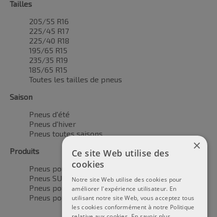
Tailles
205/55 R16
225/45 R17
225/40 R18
195/65 R15
235/35 R19
185/65 R15
Toutes les tailles de pneus
Saison
Pneus d'été
Pneus d'hiver
Pneus toutes saisons
×
Produits
Ce site Web utilise des
cookies
Pneus pour voitures
Pneus SUV / 4x4
Notre site Web utilise des cookies pour
Pneus pour camionnettes
améliorer l'expérience utilisateur. En
Pneus pour motos
utilisant notre site Web, vous acceptez tous
les cookies conformément à notre Politique
relative aux cookies.
En savoir plus