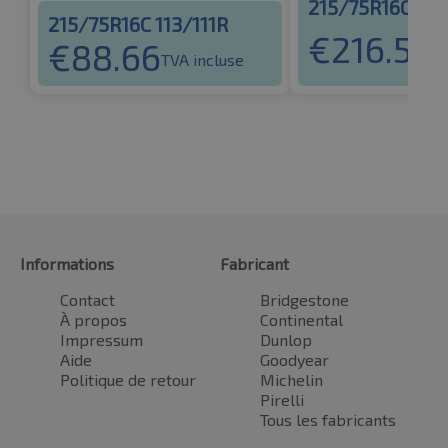
215/75R16C 116
215/75R16C 113/111R
€
216.55
€
88.66
TV
TVA incluse
Informations
Fabricant
Contact
Bridgestone
À propos
Continental
Impressum
Dunlop
Aide
Goodyear
Politique de retour
Michelin
Pirelli
Tous les fabricants