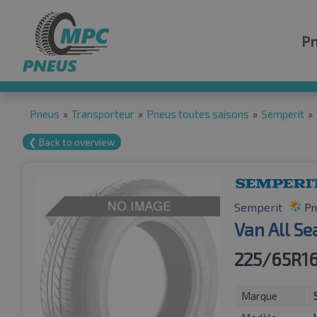
P
Pneus
»
Transporteur
»
Pneus toutes saisons
»
Semperit
»
❮ Back to overview
Semperit
Pn
Van All S
225/65R16
Marque