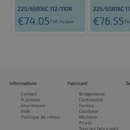
225/65R16C 112/110R
225/65R16C 1
€
74.05
€
76.55
TVA incluse
TV
Informations
Fabricant
Ta
Contact
Bridgestone
À propos
Continental
Impressum
Dunlop
Aide
Goodyear
Politique de retour
Michelin
Pirelli
Tous les fabricants