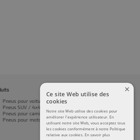
5R16C 112/110R
225/65R16C 112R
9.00
€
99.23
TVA incluse
TVA incluse
×
uits
Ce site Web utilise des
cookies
Pneus pour voitures
Pneus SUV / 4x4
Notre site Web utilise des cookies pour
Pneus pour camionnettes
améliorer l'expérience utilisateur. En
Pneus pour motos
utilisant notre site Web, vous acceptez tous
les cookies conformément à notre Politique
relative aux cookies.
En savoir plus