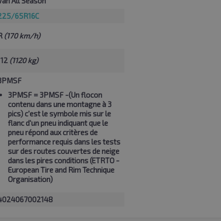
Van All Season
225/65R16C
R
(170 km/h)
112
(1120 kg)
3PMSF
3PMSF
= 3PMSF -(Un flocon
contenu dans une montagne à 3
pics) c'est le symbole mis sur le
flanc d'un pneu indiquant que le
pneu répond aux critères de
performance requis dans les tests
sur des routes couvertes de neige
dans les pires conditions (ETRTO -
European Tire and Rim Technique
Organisation)
4024067002148