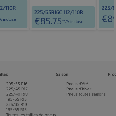
12/110R
225/6
225/65R16C 112/110R
€
8
€
85.75
A incluse
TVA incluse
illes
Saison
Prod
205/55 R16
Pneus d'été
225/45 R17
Pneus d'hiver
225/40 R18
Pneus toutes saisons
195/65 R15
235/35 R19
185/65 R15
Toutes les tailles de pneus