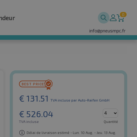
0
ndeur
info@pneusmpc.fr
€
131.51
TVA incluse
par Auto-Raifen GmbH
€
526.04
TVA incluse
Quantité
Délai de livraison estimé - Lun. 10 Aug. - Jeu. 13 Aug.