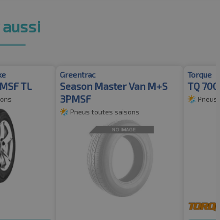
 aussi
ke
Greentrac
Torque
PMSF TL
Season Master Van M+S
TQ 700
3PMSF
sons
Pneus 
Pneus toutes saisons