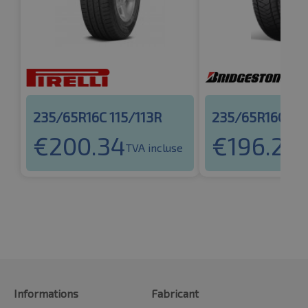
235/65R16C 115/113R
235/65R16C 115
€
200.34
€
196.21
TVA incluse
TV
Informations
Fabricant