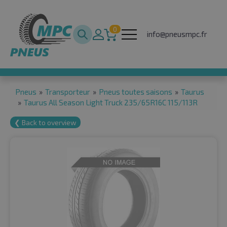
0
info@pneusmpc.fr
Pneus
»
Transporteur
»
Pneus toutes saisons
»
Taurus
»
Taurus All Season Light Truck 235/65R16C 115/113R
❮ Back to overview