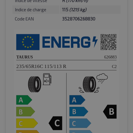
Indice de vitesse
R
(170 km/h)
Indice de charge
115
(1215 kg)
Code EAN
3528706268830