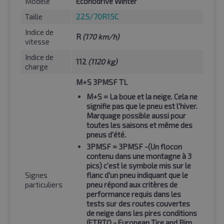
Modèle
Econodrive Winter
Taille
225/70R15C
Indice de
R
(170 km/h)
vitesse
Indice de
112
(1120 kg)
charge
M+S 3PMSF TL
M+S
= La boue et la neige. Cela ne
signifie pas que le pneu est l'hiver.
Marquage possible aussi pour
toutes les saisons et même des
pneus d'été.
3PMSF
= 3PMSF -(Un flocon
contenu dans une montagne à 3
pics) c'est le symbole mis sur le
Signes
flanc d'un pneu indiquant que le
particuliers
pneu répond aux critères de
performance requis dans les
tests sur des routes couvertes
de neige dans les pires conditions
(ETRTO - European Tire and Rim