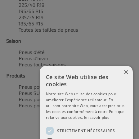
225/40 R18
195/65 R15
235/35 R19
185/65 R15
Toutes les tailles de pneus
Saison
Pneus d'été
Pneus d'hiver
Pneus toutes saisons
×
Produits
Ce site Web utilise des
cookies
Pneus pour voitures
Pneus SUV / 4x4
Notre site Web utilise des cookies pour
Pneus pour camionnettes
améliorer l'expérience utilisateur. En
Pneus pour motos
utilisant notre site Web, vous acceptez tous
les cookies conformément à notre Politique
relative aux cookies.
En savoir plus
STRICTEMENT NÉCESSAIRES