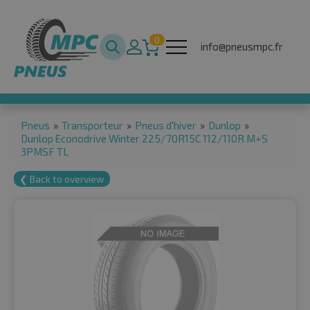
0
info@pneusmpc.fr
Pneus
»
Transporteur
»
Pneus d'hiver
»
Dunlop
»
Dunlop Econodrive Winter 225/70R15C 112/110R M+S
3PMSF TL
❮ Back to overview