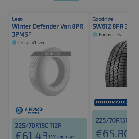
Leao
Goodride
Winter Defender Van 8PR
SW612 8PR 3PM
3PMSF
Pneus d'hiver
Pneus d'hiver
225/70R15C 112
225/70R15C 112R
€
65.80
€
61.43
TVA
TVA incluse