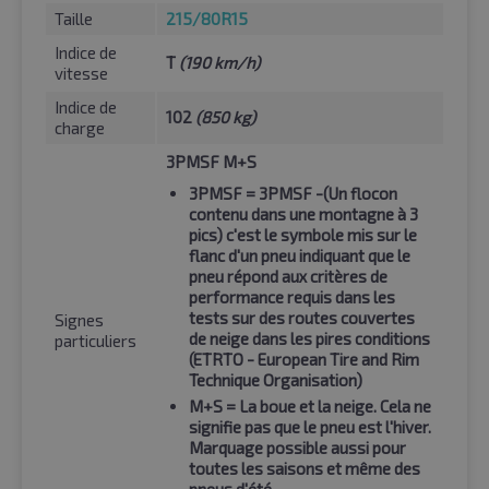
Taille
215/80R15
Indice de
T
(190 km/h)
vitesse
Indice de
102
(850 kg)
charge
3PMSF M+S
3PMSF
= 3PMSF -(Un flocon
contenu dans une montagne à 3
pics) c'est le symbole mis sur le
flanc d'un pneu indiquant que le
pneu répond aux critères de
performance requis dans les
tests sur des routes couvertes
Signes
de neige dans les pires conditions
particuliers
(ETRTO - European Tire and Rim
Technique Organisation)
M+S
= La boue et la neige. Cela ne
signifie pas que le pneu est l'hiver.
Marquage possible aussi pour
toutes les saisons et même des