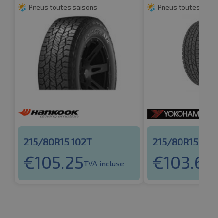
Pneus toutes saisons
Pneus toutes sais
215/80R15 102T
215/80R15 102
€
105.25
€
103.69
TVA incluse
T