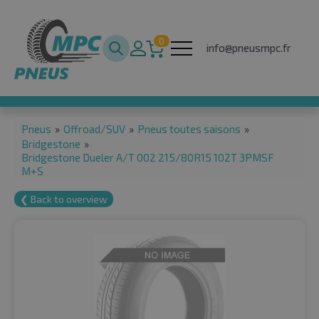
0
info@pneusmpc.fr
Pneus
»
Offroad/SUV
»
Pneus toutes saisons
»
Bridgestone
»
Bridgestone Dueler A/T 002 215/80R15 102T 3PMSF
M+S
❮ Back to overview