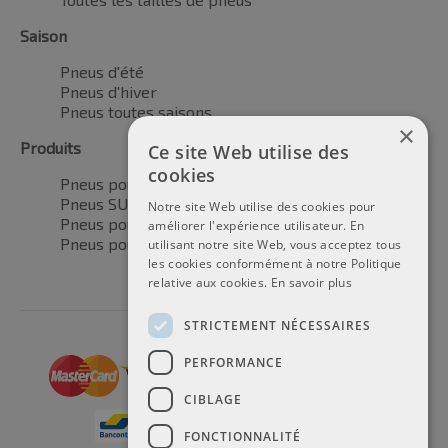
Saison
Pneus d'été
Pneus d'hiver
Pneus toutes saisons
×
Produits
Ce site Web utilise des
cookies
Pneus pour voitures
Pneus SUV / 4x4
Notre site Web utilise des cookies pour
Pneus pour camionnettes
améliorer l'expérience utilisateur. En
Pneus pour motos
utilisant notre site Web, vous acceptez tous
les cookies conformément à notre Politique
relative aux cookies.
En savoir plus
STRICTEMENT NÉCESSAIRES
PERFORMANCE
CIBLAGE
FONCTIONNALITÉ