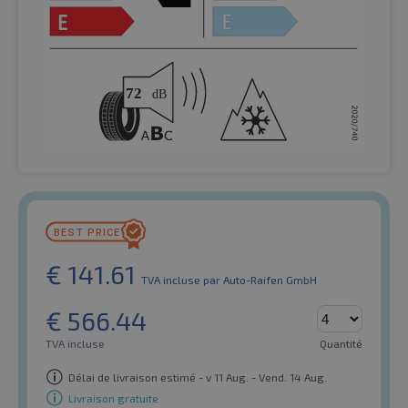
€
141.61
TVA incluse
par Auto-Raifen GmbH
€
566.44
TVA incluse
Quantité
Délai de livraison estimé - v 11 Aug. - Vend. 14 Aug.
Livraison gratuite