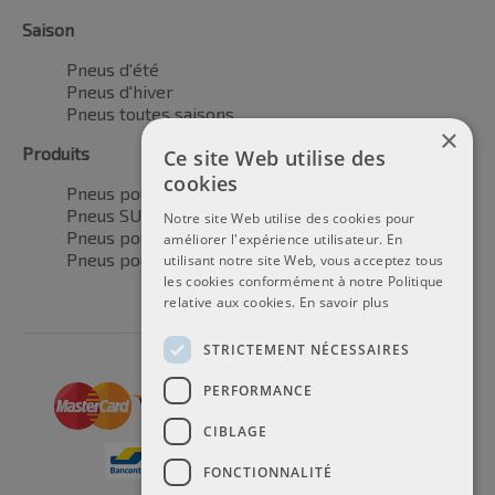
Saison
Pneus d'été
Pneus d'hiver
Pneus toutes saisons
×
Produits
Ce site Web utilise des
cookies
Pneus pour voitures
Pneus SUV / 4x4
Notre site Web utilise des cookies pour
Pneus pour camionnettes
améliorer l'expérience utilisateur. En
Pneus pour motos
utilisant notre site Web, vous acceptez tous
les cookies conformément à notre Politique
relative aux cookies.
En savoir plus
STRICTEMENT NÉCESSAIRES
PERFORMANCE
CIBLAGE
FONCTIONNALITÉ