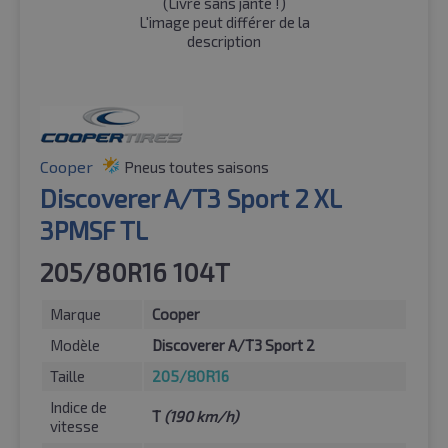
(
Livré sans jante !
)
L'image peut différer de la
description
Cooper
Pneus toutes saisons
Discoverer A/T3 Sport 2 XL
3PMSF TL
205/80R16 104T
Marque
Cooper
Modèle
Discoverer A/T3 Sport 2
Taille
205/80R16
Indice de
T
(190 km/h)
vitesse