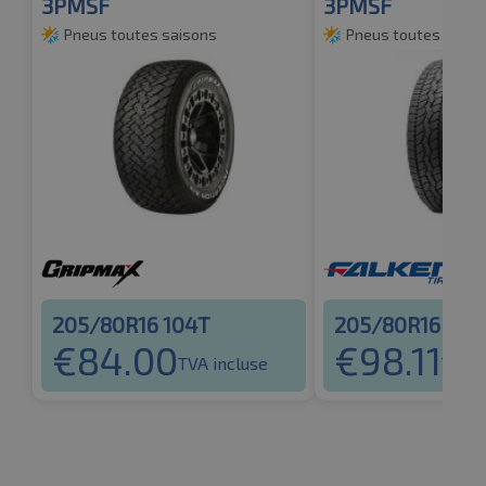
3PMSF
3PMSF
Pneus toutes saisons
Pneus toutes saiso
205/80R16 104T
205/80R16 104
€
84.00
€
98.11
TVA incluse
TVA i