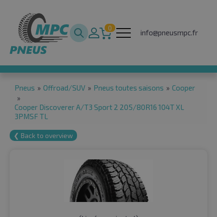
0
info@pneusmpc.fr
Pneus
»
Offroad/SUV
»
Pneus toutes saisons
»
Cooper
»
Cooper Discoverer A/T3 Sport 2 205/80R16 104T XL
3PMSF TL
❮ Back to overview