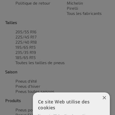
Politique de retour
Michelin
Pirelli
Tous les fabricants
Tailles
205/55 R16
225/45 R17
225/40 R18
195/65 R15
235/35 R19
185/65 R15
Toutes les tailles de pneus
Saison
Pneus d'été
Pneus d'hiver
Pneus toutes saisons
×
Produits
Ce site Web utilise des
cookies
Pneus pour voitures
Pneus SUV / 4x4