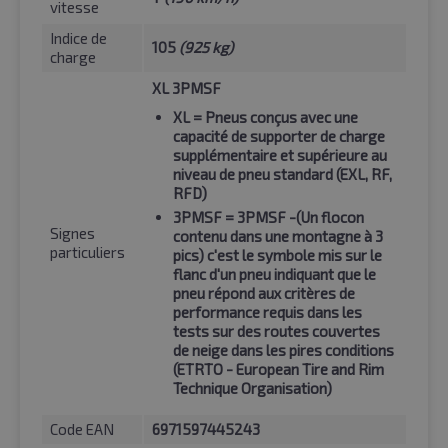
vitesse
Indice de
105
(925 kg)
charge
XL 3PMSF
XL
= Pneus conçus avec une
capacité de supporter de charge
supplémentaire et supérieure au
niveau de pneu standard (EXL, RF,
RFD)
3PMSF
= 3PMSF -(Un flocon
Signes
contenu dans une montagne à 3
particuliers
pics) c'est le symbole mis sur le
flanc d'un pneu indiquant que le
pneu répond aux critères de
performance requis dans les
tests sur des routes couvertes
de neige dans les pires conditions
(ETRTO - European Tire and Rim
Technique Organisation)
Code EAN
6971597445243