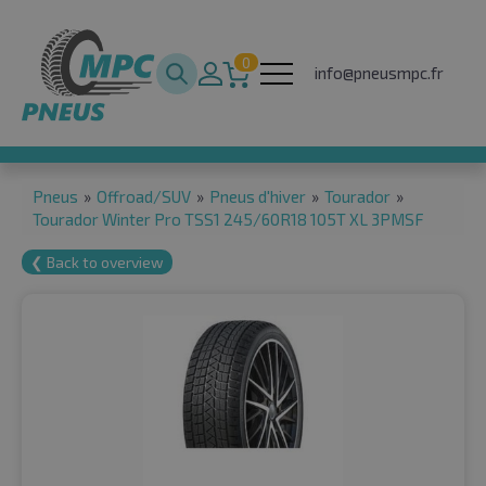
0
info@pneusmpc.fr
Pneus
»
Offroad/SUV
»
Pneus d'hiver
»
Tourador
»
Tourador Winter Pro TSS1 245/60R18 105T XL 3PMSF
❮ Back to overview