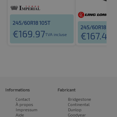
245/60R18 105T
245/60R18 105
€
169.97
€
167.44
TVA incluse
T
Informations
Fabricant
Contact
Bridgestone
À propos
Continental
Impressum
Dunlop
Aide
Goodyear