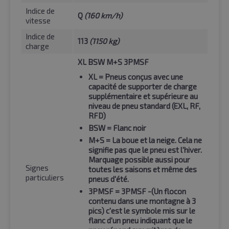
Indice de
Q
(160 km/h)
vitesse
Indice de
113
(1150 kg)
charge
XL BSW M+S 3PMSF
XL
= Pneus conçus avec une
capacité de supporter de charge
supplémentaire et supérieure au
niveau de pneu standard (EXL, RF,
RFD)
BSW
= Flanc noir
M+S
= La boue et la neige. Cela ne
signifie pas que le pneu est l'hiver.
Marquage possible aussi pour
Signes
toutes les saisons et même des
particuliers
pneus d'été.
3PMSF
= 3PMSF -(Un flocon
contenu dans une montagne à 3
pics) c'est le symbole mis sur le
flanc d'un pneu indiquant que le