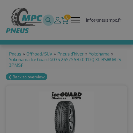
0
info@pneusmpc.fr
Pneus
»
Offroad/SUV
»
Pneus d'hiver
»
Yokohama
»
Yokohama Ice Guard G075 265/55R20 113Q XL BSW M+S
3PMSF
❮ Back to overview