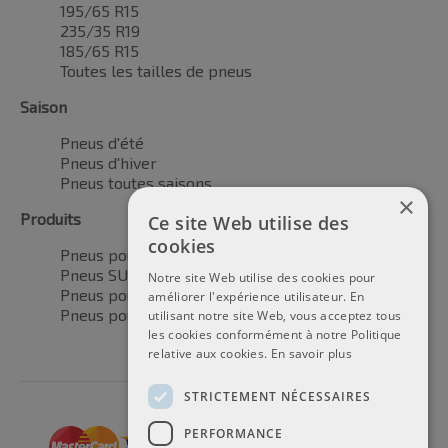
195/65 R15
235/35 R19
185/65 R15
Toutes les tailles de pneus
Saison
Pneus d'été
Pneus d'hiver
Pneus toutes saisons
×
Produits
Ce site Web utilise des
cookies
Pneus pour voitures
Pneus SUV / 4x4
Notre site Web utilise des cookies pour
Pneus pour camionnettes
améliorer l'expérience utilisateur. En
Pneus pour motos
utilisant notre site Web, vous acceptez tous
les cookies conformément à notre Politique
relative aux cookies.
En savoir plus
STRICTEMENT NÉCESSAIRES
PERFORMANCE