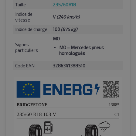
Taille
235/60R18
Indice de
V
(240 km/h)
vitesse
Indice de charge
103
(875 kg)
MO
Signes
MO
= Mercedes pneus
particuliers
homologués
Code EAN
3286341388510