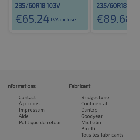
235/60R18 103V
235/60R18 103
€
65.24
€
89.68
TVA incluse
TVA
Informations
Fabricant
Contact
Bridgestone
À propos
Continental
Impressum
Dunlop
Aide
Goodyear
Politique de retour
Michelin
Pirelli
Tous les fabricants