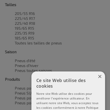
Tailles
205/55 R16
225/45 R17
225/40 R18
195/65 R15
235/35 R19
185/65 R15
Toutes les tailles de pneus
Saison
Pneus d'été
Pneus d'hiver
Pneus toutes saisons
×
Produits
Ce site Web utilise des
cookies
Pneus pour voitures
Pneus SUV / 4x4
Notre site Web utilise des cookies pour
Pneus pour camionnettes
améliorer l'expérience utilisateur. En
Pneus pour motos
utilisant notre site Web, vous acceptez tous
les cookies conformément à notre Politique