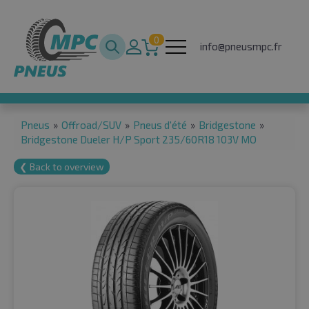
0
info@pneusmpc.fr
Pneus
»
Offroad/SUV
»
Pneus d'été
»
Bridgestone
»
Bridgestone Dueler H/P Sport 235/60R18 103V MO
❮ Back to overview